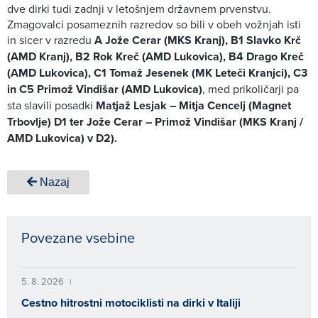
dve dirki tudi zadnji v letošnjem državnem prvenstvu.
Zmagovalci posameznih razredov so bili v obeh vožnjah isti
in sicer v razredu
A Jože Cerar (MKS Kranj), B1 Slavko Krč
(AMD Kranj), B2 Rok Kreč (AMD Lukovica), B4 Drago Kreč
(AMD Lukovica), C1 Tomaž Jesenek (MK Leteči Kranjci), C3
in C5 Primož Vindišar (AMD Lukovica)
, med prikoličarji pa
sta slavili posadki
Matjaž Lesjak – Mitja Cencelj (Magnet
Trbovlje) D1 ter Jože Cerar – Primož Vindišar (MKS Kranj /
AMD Lukovica) v D2).
Nazaj
Povezane vsebine
5. 8. 2026
|
Cestno hitrostni motociklisti na dirki v Italiji