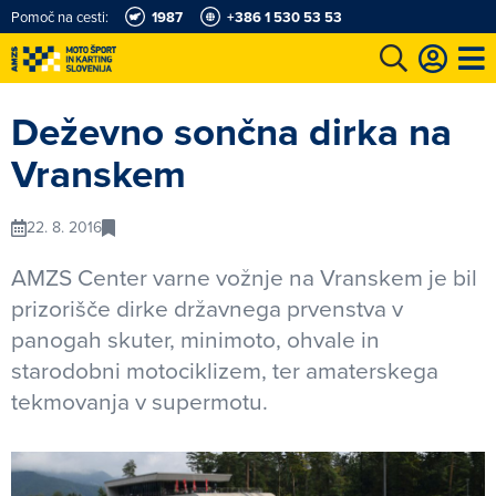
Pomoč na cesti:
1987
+386 1 530 53 53
e
Karting in motošportni center
Najboljši za volanom
Moj AMZS
Deževno sončna dirka na
Vranskem
22. 8. 2016
AMZS Center varne vožnje na Vranskem je bil
prizorišče dirke državnega prvenstva v
panogah skuter, minimoto, ohvale in
starodobni motociklizem, ter amaterskega
tekmovanja v supermotu.