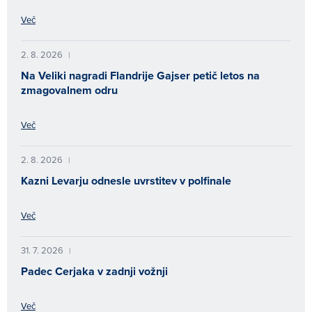
Več
2. 8. 2026
|
Na Veliki nagradi Flandrije Gajser petič letos na
zmagovalnem odru
Več
2. 8. 2026
|
Kazni Levarju odnesle uvrstitev v polfinale
Več
31. 7. 2026
|
Padec Cerjaka v zadnji vožnji
Več