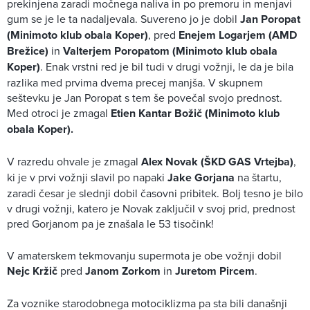
prekinjena zaradi močnega naliva in po premoru in menjavi
gum se je le ta nadaljevala. Suvereno jo je dobil
Jan Poropat
(Minimoto klub obala Koper)
, pred
Enejem Logarjem (AMD
Brežice)
in
Valterjem Poropatom (Minimoto klub obala
Koper)
. Enak vrstni red je bil tudi v drugi vožnji, le da je bila
razlika med prvima dvema precej manjša. V skupnem
seštevku je Jan Poropat s tem še povečal svojo prednost.
Med otroci je zmagal
Etien Kantar Božič (Minimoto klub
obala Koper).
V razredu ohvale je zmagal
Alex Novak (ŠKD GAS Vrtejba)
,
ki je v prvi vožnji slavil po napaki
Jake Gorjana
na štartu,
zaradi česar je slednji dobil časovni pribitek. Bolj tesno je bilo
v drugi vožnji, katero je Novak zaključil v svoj prid, prednost
pred Gorjanom pa je znašala le 53 tisočink!
V amaterskem tekmovanju supermota je obe vožnji dobil
Nejc Kržič
pred
Janom Zorkom
in
Juretom Pircem
.
Za voznike starodobnega motociklizma pa sta bili današnji