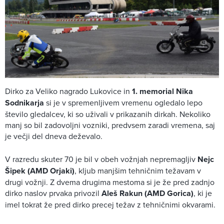
Dirko za Veliko nagrado Lukovice in
1. memorial Nika
Sodnikarja
si je v spremenljivem vremenu ogledalo lepo
število gledalcev, ki so uživali v prikazanih dirkah. Nekoliko
manj so bil zadovoljni vozniki, predvsem zaradi vremena, saj
je večji del dneva deževalo.
V razredu skuter 70 je bil v obeh vožnjah nepremagljiv
Nejc
Šipek (AMD Orjaki)
, kljub manjšim tehničnim težavam v
drugi vožnji. Z dvema drugima mestoma si je že pred zadnjo
dirko naslov prvaka privozil
Aleš Rakun (AMD Gorica)
, ki je
imel tokrat že pred dirko precej težav z tehničnimi okvarami.