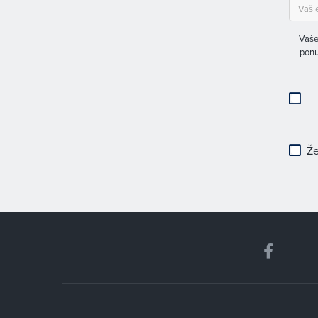
Vaše
ponu
Že