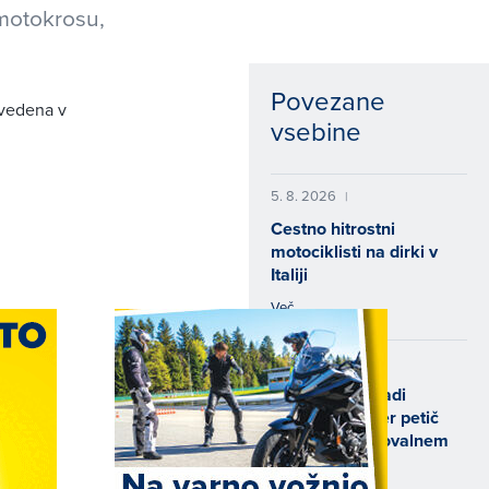
motokrosu,
Povezane
zvedena v
vsebine
5. 8. 2026
|
Cestno hitrostni
motociklisti na dirki v
Italiji
Več
2. 8. 2026
|
Na Veliki nagradi
Flandrije Gajser petič
letos na zmagovalnem
odru