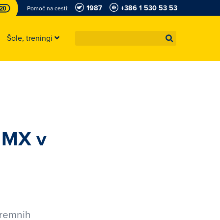
1987
+386 1 530 53 53
Pomoč na cesti:
Šole, treningi
 MX v
tremnih