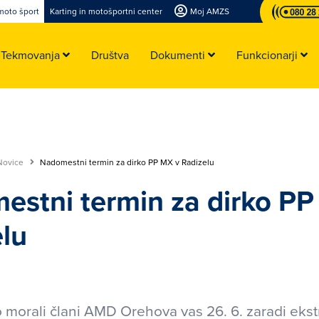
moto šport
Karting in motošportni center
Moj AMZS
Tekmovanja
Društva
Dokumenti
Funkcionarji
Novice
Nadomestni termin za dirko PP MX v Radizelu
estni termin za dirko PP
lu
 morali člani AMD Orehova vas 26. 6. zaradi eks