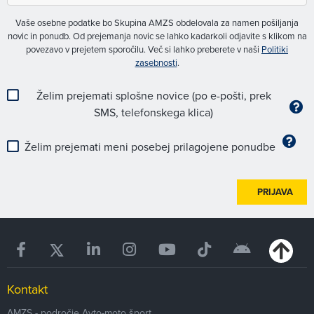
Vaše osebne podatke bo Skupina AMZS obdelovala za namen pošiljanja
novic in ponudb. Od prejemanja novic se lahko kadarkoli odjavite s klikom na
povezavo v prejetem sporočilu. Več si lahko preberete v naši
Politiki
zasebnosti
.
Želim prejemati splošne novice (po e-pošti, prek
SMS, telefonskega klica)
Želim prejemati meni posebej prilagojene ponudbe
PRIJAVA
Kontakt
AMZS - področje Avto-moto šport