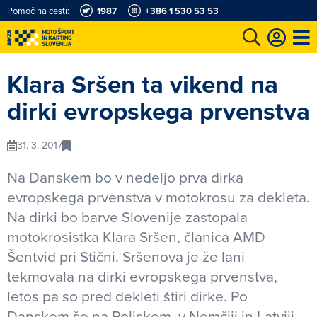
Pomoč na cesti:
1987
+386 1 530 53 53
e
Karting in motošportni center
Najboljši za volanom
Moj AMZS
Klara Sršen ta vikend na
dirki evropskega prvenstva
31. 3. 2017
Na Danskem bo v nedeljo prva dirka
evropskega prvenstva v motokrosu za dekleta.
Na dirki bo barve Slovenije zastopala
motokrosistka Klara Sršen, članica AMD
Šentvid pri Stični. Sršenova je že lani
tekmovala na dirki evropskega prvenstva,
letos pa so pred dekleti štiri dirke. Po
Danskem še na Poljskem, v Nemčiji in Latviji.