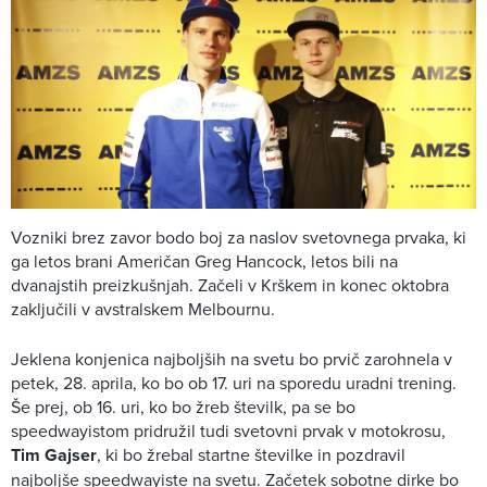
Vozniki brez zavor bodo boj za naslov svetovnega prvaka, ki
ga letos brani Američan Greg Hancock, letos bili na
dvanajstih preizkušnjah. Začeli v Krškem in konec oktobra
zaključili v avstralskem Melbournu.
Jeklena konjenica najboljših na svetu bo prvič zarohnela v
petek, 28. aprila, ko bo ob 17. uri na sporedu uradni trening.
Še prej, ob 16. uri, ko bo žreb številk, pa se bo
speedwayistom pridružil tudi svetovni prvak v motokrosu,
Tim Gajser
, ki bo žrebal startne številke in pozdravil
najboljše speedwayiste na svetu. Začetek sobotne dirke bo