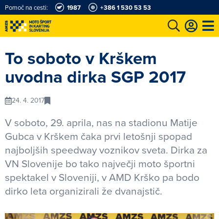
Pomoč na cesti:
1987
+386 1 530 53 53
e
Karting in motošportni center
Najboljši za volanom
Moj AMZS
To soboto v Krškem
uvodna dirka SGP 2017
24. 4. 2017
V soboto, 29. aprila, nas na stadionu Matije
Gubca v Krškem čaka prvi letošnji spopad
najboljših speedway voznikov sveta. Dirka za
VN Slovenije bo tako največji moto športni
spektakel v Sloveniji, v AMD Krško pa bodo
dirko leta organizirali že dvanajstič.