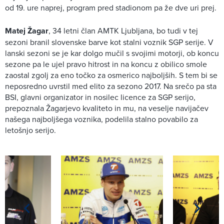
od 19. ure naprej, program pred stadionom pa že dve uri prej.
Matej Žagar
, 34 letni član AMTK Ljubljana, bo tudi v tej
sezoni branil slovenske barve kot stalni voznik SGP serije. V
lanski sezoni se je kar dolgo mučil s svojimi motorji, ob koncu
sezone pa le ujel pravo hitrost in na koncu z obilico smole
zaostal zgolj za eno točko za osmerico najboljših. S tem bi se
neposredno uvrstil med elito za sezono 2017. Na srečo pa sta
BSI, glavni organizator in nosilec licence za SGP serijo,
prepoznala Žagarjevo kvaliteto in mu, na veselje navijačev
našega najboljšega voznika, podelila stalno povabilo za
letošnjo serijo.