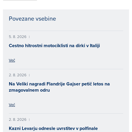
Povezane vsebine
5. 8. 2026
|
Cestno hitrostni motociklisti na dirki v Italiji
Več
2. 8. 2026
|
Na Veliki nagradi Flandrije Gajser petič letos na
zmagovalnem odru
Več
2. 8. 2026
|
Kazni Levarju odnesle uvrstitev v polfinale