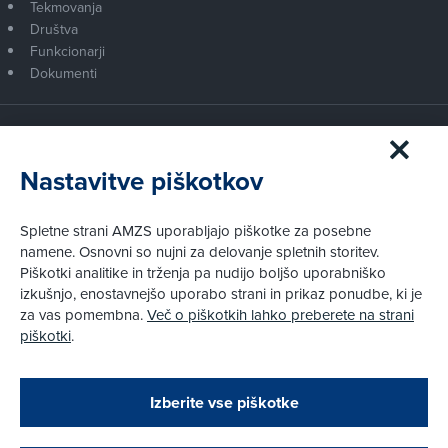
Tekmovanja
Društva
Funkcionarji
Dokumenti
Članstvo AMZS
Postanite član AMZS
Nastavitve piškotkov
Zakaj (p)ostati član?
Primerjava članstev
Spletne strani AMZS uporabljajo piškotke za posebne
Kako vam pomagamo
namene. Osnovni so nujni za delovanje spletnih storitev.
Piškotki analitike in trženja pa nudijo boljšo uporabniško
izkušnjo, enostavnejšo uporabo strani in prikaz ponudbe, ki je
Pravni vidiki
za vas pomembna.
Več o piškotkih lahko preberete na strani
Piškotki
piškotki
.
Politika zasebnosti
Pravno obvestilo
Zapri
Podarjamo vam 10 €!
Izberite vse piškotke
Obstoječi in novi AMZS člani, ki boste v AMZS
centru sklenili avtomobilsko zavarovanje in
© AMZS
Produkcija:
Creatim
|