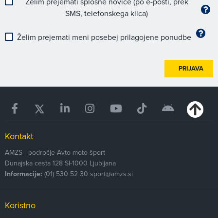
Želim prejemati splošne novice (po e-pošti, prek
SMS, telefonskega klica)
Želim prejemati meni posebej prilagojene ponudbe
PRIJAVA
Kontakt
AMZS - področje Avto-moto šport
Dunajska cesta 128
SI-1000
Ljubljana
Informacije:
(01) 530 52 30
sport@amzs.si
Koristno