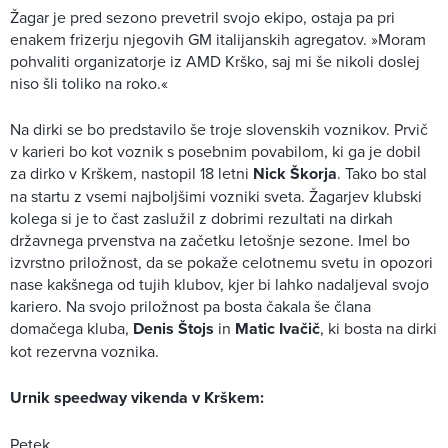
Žagar je pred sezono prevetril svojo ekipo, ostaja pa pri
enakem frizerju njegovih GM italijanskih agregatov. »Moram
pohvaliti organizatorje iz AMD Krško, saj mi še nikoli doslej
niso šli toliko na roko.«
Na dirki se bo predstavilo še troje slovenskih voznikov. Prvič
v karieri bo kot voznik s posebnim povabilom, ki ga je dobil
za dirko v Krškem, nastopil 18 letni
Nick Škorja
. Tako bo stal
na startu z vsemi najboljšimi vozniki sveta. Žagarjev klubski
kolega si je to čast zaslužil z dobrimi rezultati na dirkah
državnega prvenstva na začetku letošnje sezone. Imel bo
izvrstno priložnost, da se pokaže celotnemu svetu in opozori
nase kakšnega od tujih klubov, kjer bi lahko nadaljeval svojo
kariero. Na svojo priložnost pa bosta čakala še člana
domačega kluba,
Denis Štojs
in
Matic Ivačič
, ki bosta na dirki
kot rezervna voznika.
Urnik speedway vikenda v Krškem:
Petek