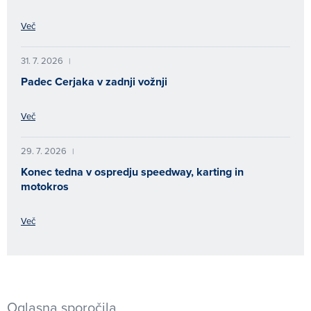
Več
31. 7. 2026
|
Padec Cerjaka v zadnji vožnji
Več
29. 7. 2026
|
Konec tedna v ospredju speedway, karting in
motokros
Več
Oglasna sporočila