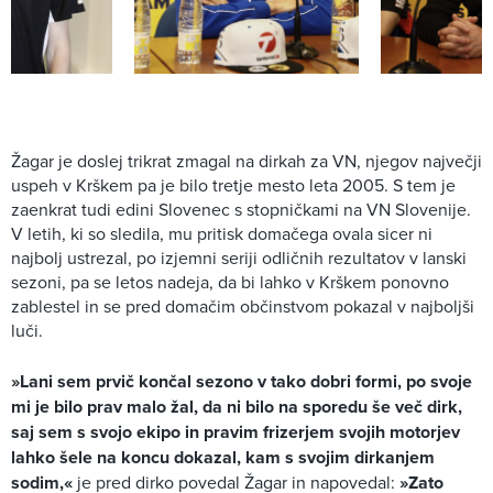
Žagar je doslej trikrat zmagal na dirkah za VN, njegov največji
uspeh v Krškem pa je bilo tretje mesto leta 2005. S tem je
zaenkrat tudi edini Slovenec s stopničkami na VN Slovenije.
V letih, ki so sledila, mu pritisk domačega ovala sicer ni
najbolj ustrezal, po izjemni seriji odličnih rezultatov v lanski
sezoni, pa se letos nadeja, da bi lahko v Krškem ponovno
zablestel in se pred domačim občinstvom pokazal v najboljši
luči.
»Lani sem prvič končal sezono v tako dobri formi, po svoje
mi je bilo prav malo žal, da ni bilo na sporedu še več dirk,
saj sem s svojo ekipo in pravim frizerjem svojih motorjev
lahko šele na koncu dokazal, kam s svojim dirkanjem
sodim,«
je pred dirko povedal Žagar in napovedal:
»Zato