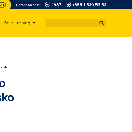
1987
+386 1 530 53 53
Pomoč na cesti:
Šole, treningi
cesto
o
sko