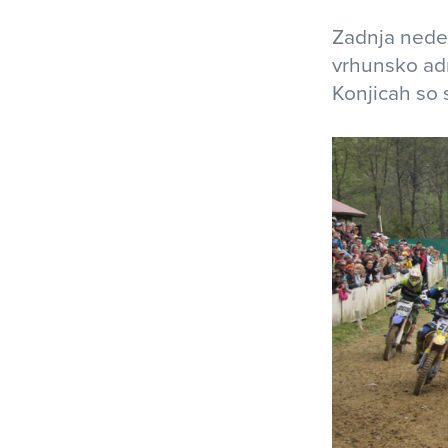
Zadnja nedel
vrhunsko adr
Konjicah so s