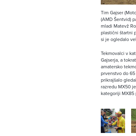
Tim Gajser (Moto
(AMD Šentvid) p
mladi Matevž Rob
plastični štartni
si je ogledalo ve
Tekmovalci v kat
Gajserja, a tokr
amatersko tekmov
prvenstvo do 65 
prikrajšalo gled
razredu MX50 je
kategoriji MX85 