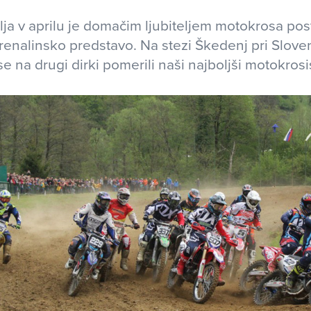
ja v aprilu je domačim ljubiteljem motokrosa pos
enalinsko predstavo. Na stezi Škedenj pri Slove
e na drugi dirki pomerili naši najboljši motokrosis