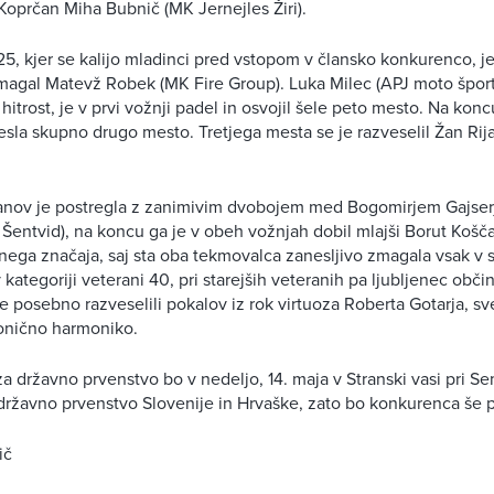
 Koprčan Miha Bubnič (MK Jernejles Žiri).
25, kjer se kalijo mladinci pred vstopom v člansko konkurenco, je
gal Matevž Robek (MK Fire Group). Luka Milec (APJ moto šport),
hitrost, je v prvi vožnji padel in osvojil šele peto mesto. Na ko
nesla skupno drugo mesto. Tretjega mesta se je razveselil Žan Ri
ranov je postregla z zanimivim dvobojem med Bogomirjem Gajse
ntvid), na koncu ga je v obeh vožnjah dobil mlajši Borut Košča
žnega značaja, saj sta oba tekmovalca zanesljivo zmagala vsak v sv
v kategoriji veterani 40, pri starejših veteranih pa ljubljenec obč
 še posebno razveselili pokalov iz rok virtuoza Roberta Gotarja, 
tonično harmoniko.
za državno prvenstvo bo v nedeljo, 14. maja v Stranski vasi pri Se
 državno prvenstvo Slovenije in Hrvaške, zato bo konkurenca še
ič