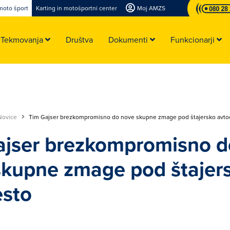
moto šport
Karting in motošportni center
Moj AMZS
Tekmovanja
Društva
Dokumenti
Funkcionarji
Novice
Tim Gajser brezkompromisno do nove skupne zmage pod štajersko avto
ajser brezkompromisno d
skupne zmage pod štajer
esto