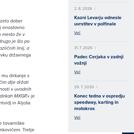
2. 8. 2026
|
Kazni Levarju odnesle
 zelo dober
uvrstitev v polfinale
aj enostavno
Več
vo mesto že v
rugo je šlo po
ličnih linij, a
31. 7. 2026
|
tevku državnega
Padec Cerjaka v zadnji
vožnji
Več
a mu dirkanje s
im dlje držati
29. 7. 2026
|
nosti v uvodnih
 dirkah MXGP,«
je
Konec tedna v ospredju
speedway, karting in
tvid) in Aljoša
motokros
Več
e tovarniške
rnkovičem. Tretje