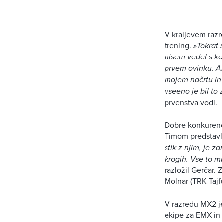
V kraljevem razr
trening.
»Tokrat
nisem vedel s kol
prvem ovinku. A
mojem načrtu in 
vseeno je bil to
prvenstva vodi.
Dobre konkurence
Timom predstavl
stik z njim, je 
krogih. Vse to 
razložil Gerčar.
Molnar (TRK Tajfu
V razredu MX2 je
ekipe za EMX in 