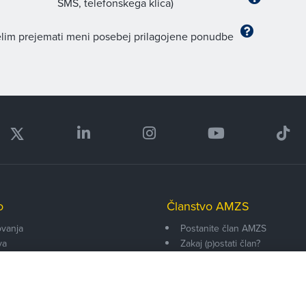
SMS, telefonskega klica)
lim prejemati meni posebej prilagojene ponudbe
o
Članstvo AMZS
vanja
Postanite član AMZS
va
Zakaj (p)ostati član?
onarji
Primerjava članstev
enti
Kako vam pomagamo