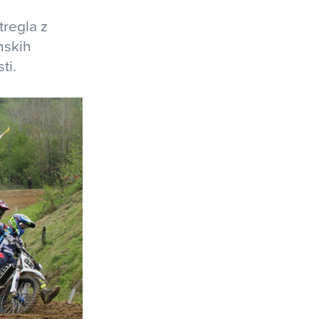
tregla z
nskih
ti.