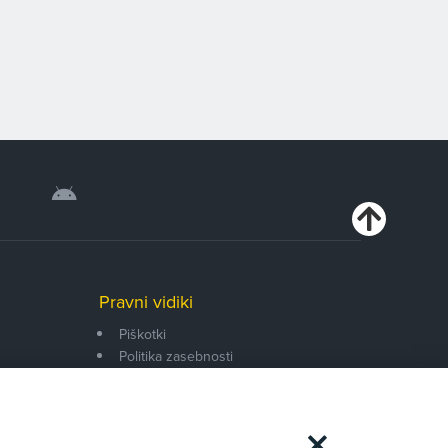
Pravni vidiki
Piškotki
Politika zasebnosti
Pravno obvestilo