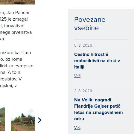
en, Jan Pancar
Povezane
125 je zmagal
, inovativni
vsebine
avnega prvenstva
ka.
5. 8. 2026
|
a vzornika Tima
Cestno hitrostni
no, oziroma
motociklisti na dirki v
irki za evropsko
Italiji
na. A to ni
Več
rosistov. V
jska), v
2. 8. 2026
|
Na Veliki nagradi
Flandrije Gajser petič
letos na zmagovalnem
odru
Več