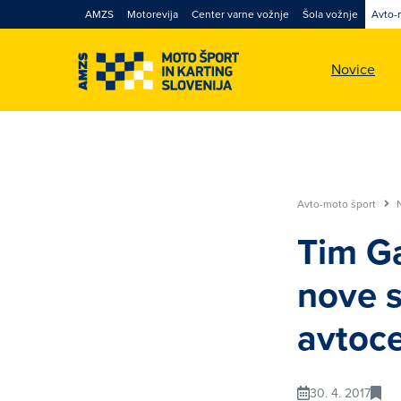
AMZS
Motorevija
Center varne vožnje
Šola vožnje
Avto-
Novice
Avto-moto šport
Tim G
nove 
avtoc
30. 4. 2017