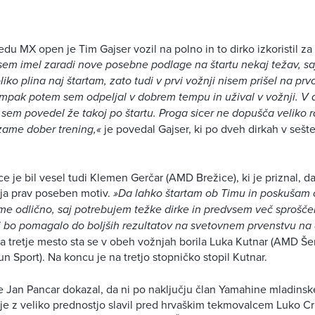
edu MX open je Tim Gajser vozil na polno in to dirko izkoristil za
 sem imel zaradi nove posebne podlage na štartu nekaj težav, s
iko plina naj štartam, zato tudi v prvi vožnji nisem prišel na pr
mpak potem sem odpeljal v dobrem tempu in užival v vožnji. V d
sem povedel že takoj po štartu. Proga sicer ne dopušča veliko raz
 zame dober trening,«
je povedal Gajser, ki po dveh dirkah v seš
 je bil vesel tudi Klemen Gerčar (AMD Brežice), ki je priznal, d
ja prav poseben motiv.
»Da lahko štartam ob Timu in poskušam č
zame odlično, saj potrebujem težke dirke in predvsem več sprošče
mi bo pomagalo do boljših rezultatov na svetovnem prvenstvu na
 Za tretje mesto sta se v obeh vožnjah borila Luka Kutnar (AMD Šen
n Sport). Na koncu je na tretjo stopničko stopil Kutnar.
 Jan Pancar dokazal, da ni po naključju član Yamahine mladinsk
je z veliko prednostjo slavil pred hrvaškim tekmovalcem Luko C