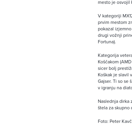
mesto je osvojil
V kategoriji MX1
prvim mestom zma
pokazal izjemno 
drugi vožnji pri
Fortuna).
Kategorija vete
Koščakom (AMD Še
sicer bolj presti
Koškak je slavil 
Gajser. Ti so se
v igranju na dia
Naslednja dirka 
štela za skupno
Foto: Peter Kavč