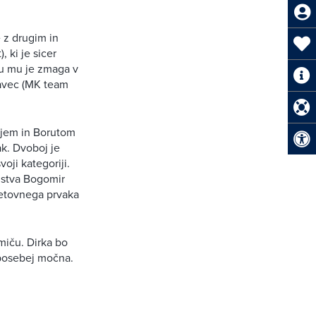
 z drugim in
 ki je sicer
ncu mu je zmaga v
javec (MK team
rjem in Borutom
k. Dvoboj je
oji kategoriji.
instva Bogomir
svetovnega prvaka
miču. Dirka bo
 posebej močna.