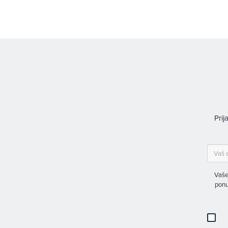
Prij
Vaše
ponu