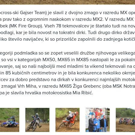
cross-ski Gajser Team) je slavil z dvojno zmago v razredu MX op
a prav tako z ogromnim naskokom v razredu MX2. V razredu MX 
ek (MK Fire Group). Vseh 78 tekmovalcev je štartalo tudi na novi
 podlagi, kar je bila novost na tokratni dirki. Tudi drugo dirko drž
liko število navijačev, ki so prizorišče zapolnili do zadnjega kotič
egoriji podmladka so se zopet veselili družbe njihovega velikeg
at so vsi v kategorijah MX50, MX65 in MX85 nastopali le za pokal
anje, saj so naši najboljši med mladimi ta vikend tekmovali na d
in 85 kubičnih centimetrov in je bila konkurenca nekoliko okrnje
alcev za dobro predstavo na dirkah v konkurenci najmlajših motok
 zmagal Vrh Miha, v razredu MX65 Žiga Grebenc (oba MSK Notran
pa je slavila hrvaška motokrosistka Mia Ribić.