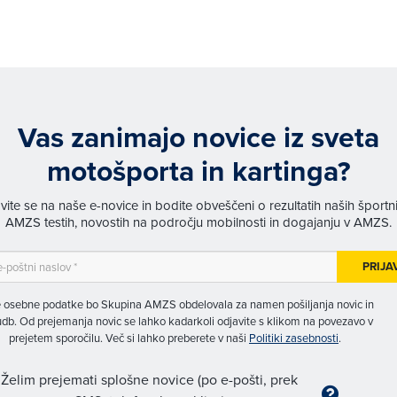
Vas zanimajo novice iz sveta
motošporta in kartinga?
avite se na naše e-novice in bodite obveščeni o rezultatih naših športn
AMZS testih, novostih na področju mobilnosti in dogajanju v AMZS.
PRIJA
 osebne podatke bo Skupina AMZS obdelovala za namen pošiljanja novic in
db. Od prejemanja novic se lahko kadarkoli odjavite s klikom na povezavo v
prejetem sporočilu. Več si lahko preberete v naši
Politiki zasebnosti
.
Želim prejemati splošne novice (po e-pošti, prek