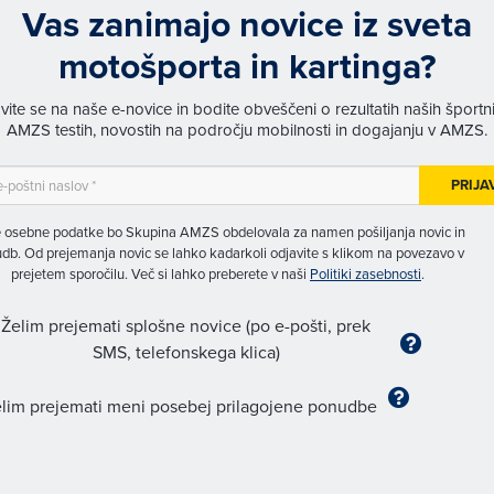
Vas zanimajo novice iz sveta
motošporta in kartinga?
avite se na naše e-novice in bodite obveščeni o rezultatih naših športn
AMZS testih, novostih na področju mobilnosti in dogajanju v AMZS.
PRIJA
 osebne podatke bo Skupina AMZS obdelovala za namen pošiljanja novic in
db. Od prejemanja novic se lahko kadarkoli odjavite s klikom na povezavo v
prejetem sporočilu. Več si lahko preberete v naši
Politiki zasebnosti
.
Želim prejemati splošne novice (po e-pošti, prek
SMS, telefonskega klica)
lim prejemati meni posebej prilagojene ponudbe