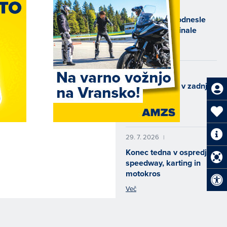
2. 8. 2026
|
Kazni Levarju odnesle
uvrstitev v polfinale
Več
31. 7. 2026
|
Padec Cerjaka v zadnji
vožnji
Več
29. 7. 2026
|
Konec tedna v ospredju
speedway, karting in
motokros
Več