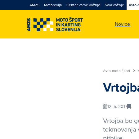
AMZS
Motorevija
Center varne vožnje
Šola vožnje
Avto-
Novice
Avto-moto šport
Vrtojb
12. 5. 2017
Vrtojba bo g
tekmovanja v
pitbike.