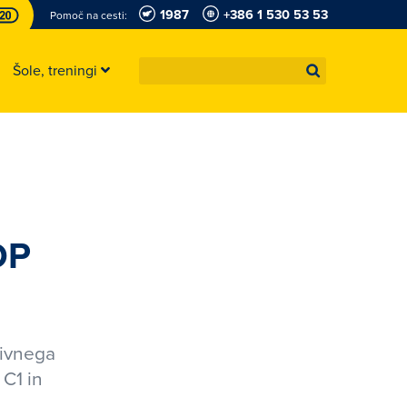
1987
+386 1 530 53 53
Pomoč na cesti:
Šole, treningi
DP
tivnega
C1 in