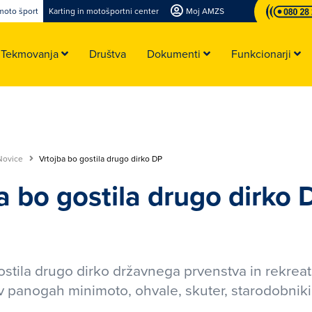
moto šport
Karting in motošportni center
Moj AMZS
Tekmovanja
Društva
Dokumenti
Funkcionarji
Novice
Vrtojba bo gostila drugo dirko DP
a bo gostila drugo dirko 
ostila drugo dirko državnega prvenstva in rekrea
 panogah minimoto, ohvale, skuter, starodobniki 