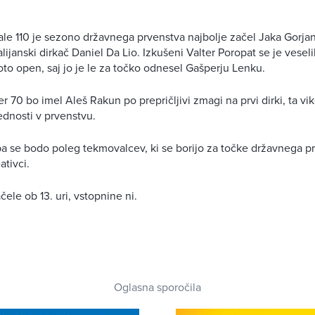
ale 110 je sezono državnega prvenstva najbolje začel Jaka Gorjan,
lijanski dirkač Daniel Da Lio. Izkušeni Valter Poropat se je vesel
oto open, saj jo je le za točko odnesel Gašperju Lenku.
er 70 bo imel Aleš Rakun po prepričljivi zmagi na prvi dirki, ta vi
dnosti v prvenstvu.
pa se bodo poleg tekmovalcev, ki se borijo za točke državnega p
ativci.
ele ob 13. uri, vstopnine ni.
Oglasna sporočila