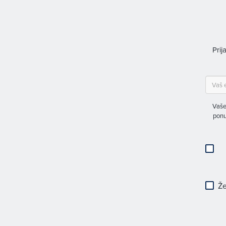
Prij
Vaše
ponu
Že