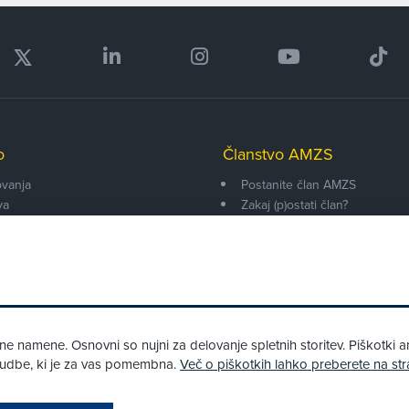
o
Članstvo AMZS
vanja
Postanite član AMZS
va
Zakaj (p)ostati član?
onarji
Primerjava članstev
enti
Kako vam pomagamo
 namene. Osnovni so nujni za delovanje spletnih storitev. Piškotki an
onudbe, ki je za vas pomembna.
Več o piškotkih lahko preberete na str
Pri spletni včlanitvi so podprta naslednja plačilna sredstva: