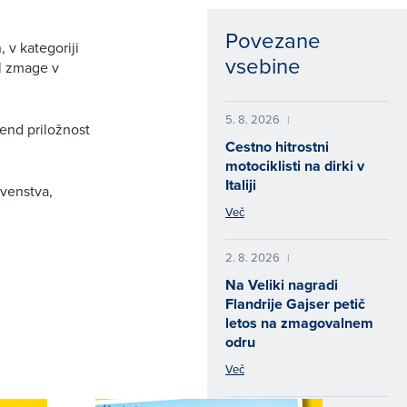
Povezane
 v kategoriji
vsebine
il zmage v
5. 8. 2026
|
kend priložnost
Cestno hitrostni
motociklisti na dirki v
Italiji
rvenstva,
Več
2. 8. 2026
|
Na Veliki nagradi
Flandrije Gajser petič
letos na zmagovalnem
odru
Več