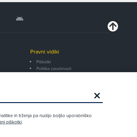
Pravni vidiki
Piškotki
Politika zasebnosti
Pravno obvestilo
Zapri
Podarjamo vam 10 €!
alitike in trženja pa nudijo boljšo uporabniško
Obstoječi in novi AMZS člani, ki boste v
ani piškotki
.
AMZS centru sklenili avtomobilsko
zavarovanje in opravili registracijo vozila,
boste prejeli vrednostno darilno kartico z