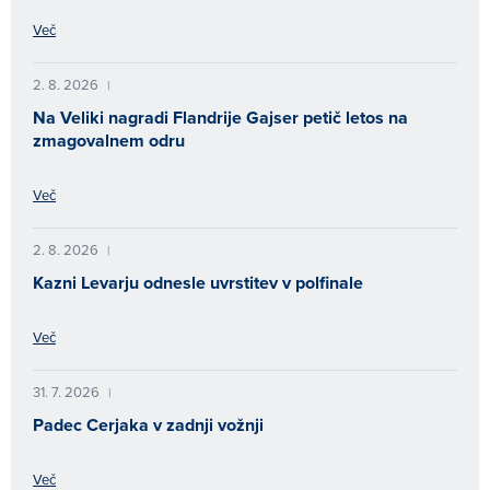
Več
2. 8. 2026
|
Na Veliki nagradi Flandrije Gajser petič letos na
zmagovalnem odru
Več
2. 8. 2026
|
Kazni Levarju odnesle uvrstitev v polfinale
Več
31. 7. 2026
|
Padec Cerjaka v zadnji vožnji
Več