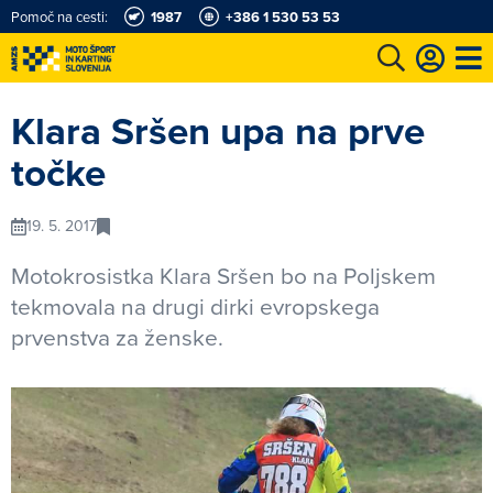
Pomoč na cesti:
1987
+386 1 530 53 53
e
Karting in motošportni center
Najboljši za volanom
Moj AMZS
Klara Sršen upa na prve
točke
19. 5. 2017
Motokrosistka Klara Sršen bo na Poljskem
tekmovala na drugi dirki evropskega
prvenstva za ženske.