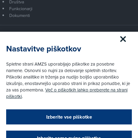
Društva
Funkcionarji
Dokumenti
Članstvo AMZS
Postanite član AMZS
Nastavitve piškotkov
Zakaj (p)ostati član?
Primerjava članstev
Spletne strani AMZS uporabljajo piškotke za posebne
Kako vam pomagamo
namene. Osnovni so nujni za delovanje spletnih storitev.
Piškotki analitike in trženja pa nudijo boljšo uporabniško
izkušnjo, enostavnejšo uporabo strani in prikaz ponudbe, ki je
Pravni vidiki
za vas pomembna.
Več o piškotkih lahko preberete na strani
Piškotki
piškotki
.
Politika zasebnosti
Pravno obvestilo
Zapri
Podarjamo vam 10 €!
Izberite vse piškotke
Obstoječi in novi AMZS člani, ki boste v AMZS
centru sklenili avtomobilsko zavarovanje in
© AMZS
Produkcija:
Creatim
|
opravili registracijo vozila, boste prejeli
Pri spletni včlanitvi so podprta naslednja plačilna sredstva:
vrednostno darilno kartico z dobroimetjem v višini