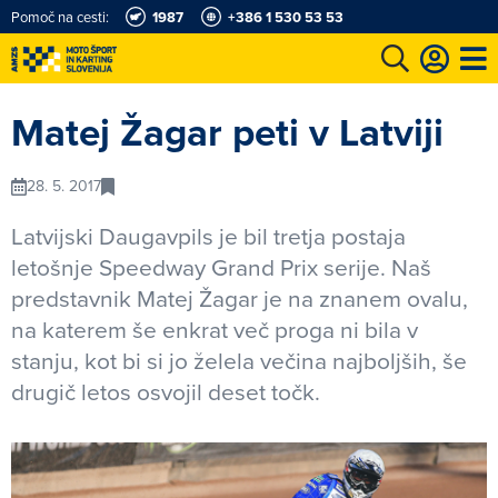
Pomoč na cesti:
1987
+386 1 530 53 53
e
Karting in motošportni center
Najboljši za volanom
Moj AMZS
Matej Žagar peti v Latviji
28. 5. 2017
Latvijski Daugavpils je bil tretja postaja
letošnje Speedway Grand Prix serije. Naš
predstavnik Matej Žagar je na znanem ovalu,
na katerem še enkrat več proga ni bila v
stanju, kot bi si jo želela večina najboljših, še
drugič letos osvojil deset točk.