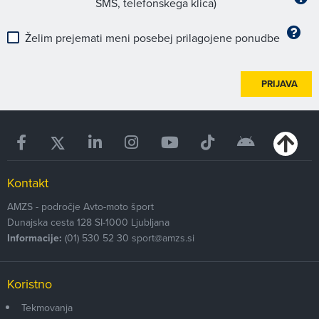
SMS, telefonskega klica)
Želim prejemati meni posebej prilagojene ponudbe
PRIJAVA
Kontakt
AMZS - področje Avto-moto šport
Dunajska cesta 128
SI-1000
Ljubljana
Informacije:
(01) 530 52 30
sport@amzs.si
Koristno
Tekmovanja