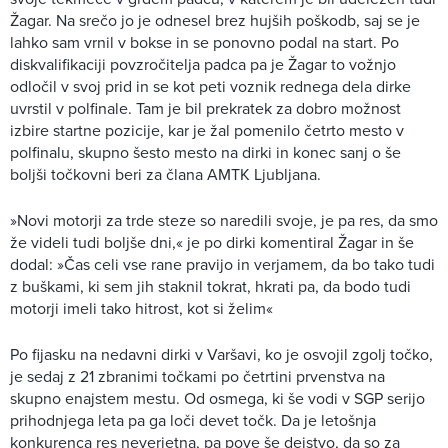
Žagar. Na srečo jo je odnesel brez hujših poškodb, saj se je
lahko sam vrnil v bokse in se ponovno podal na start. Po
diskvalifikaciji povzročitelja padca pa je Žagar to vožnjo
odločil v svoj prid in se kot peti voznik rednega dela dirke
uvrstil v polfinale. Tam je bil prekratek za dobro možnost
izbire startne pozicije, kar je žal pomenilo četrto mesto v
polfinalu, skupno šesto mesto na dirki in konec sanj o še
boljši točkovni beri za člana AMTK Ljubljana.
»Novi motorji za trde steze so naredili svoje, je pa res, da smo
že videli tudi boljše dni,« je po dirki komentiral Žagar in še
dodal: »Čas celi vse rane pravijo in verjamem, da bo tako tudi
z buškami, ki sem jih staknil tokrat, hkrati pa, da bodo tudi
motorji imeli tako hitrost, kot si želim«
Po fijasku na nedavni dirki v Varšavi, ko je osvojil zgolj točko,
je sedaj z 21 zbranimi točkami po četrtini prvenstva na
skupno enajstem mestu. Od osmega, ki še vodi v SGP serijo
prihodnjega leta pa ga loči devet točk. Da je letošnja
konkurenca res neverjetna, pa pove še dejstvo, da so za