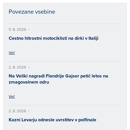
Povezane vsebine
5. 8. 2026
|
Cestno hitrostni motociklisti na dirki v Italiji
Več
2. 8. 2026
|
Na Veliki nagradi Flandrije Gajser petič letos na
zmagovalnem odru
Več
2. 8. 2026
|
Kazni Levarju odnesle uvrstitev v polfinale