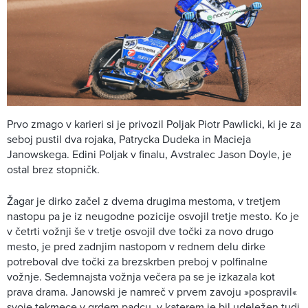
Prvo zmago v karieri si je privozil Poljak Piotr Pawlicki, ki je za
seboj pustil dva rojaka, Patrycka Dudeka in Macieja
Janowskega. Edini Poljak v finalu, Avstralec Jason Doyle, je
ostal brez stopničk.
Žagar je dirko začel z dvema drugima mestoma, v tretjem
nastopu pa je iz neugodne pozicije osvojil tretje mesto. Ko je
v četrti vožnji še v tretje osvojil dve točki za novo drugo
mesto, je pred zadnjim nastopom v rednem delu dirke
potreboval dve točki za brezskrben preboj v polfinalne
vožnje. Sedemnajsta vožnja večera pa se je izkazala kot
prava drama. Janowski je namreč v prvem zavoju »pospravil«
svoje tekmece v grdem padcu, v katerem je bil udeležen tudi