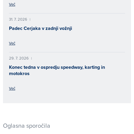
Več
31. 7. 2026
|
Padec Cerjaka v zadnji vožnji
Več
29. 7. 2026
|
Konec tedna v ospredju speedway, karting in
motokros
Več
Oglasna sporočila