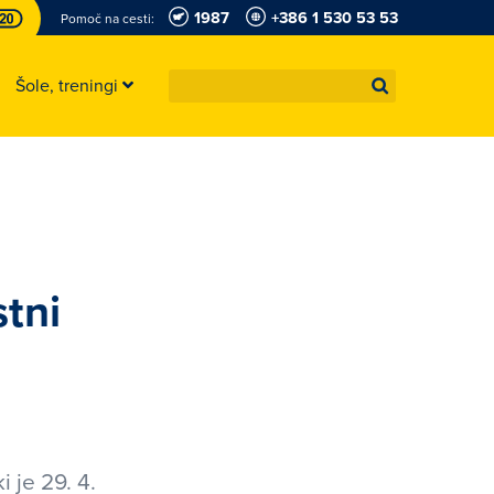
1987
+386 1 530 53 53
Pomoč na cesti:
Šole, treningi
tni
 je 29. 4.