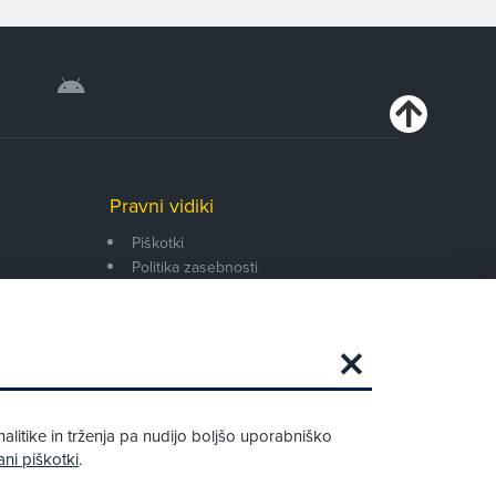
Pravni vidiki
Piškotki
Politika zasebnosti
Pravno obvestilo
Zapri
Podarjamo vam 10 €!
alitike in trženja pa nudijo boljšo uporabniško
Obstoječi in novi AMZS člani, ki boste v
ani piškotki
.
AMZS centru sklenili avtomobilsko
zavarovanje in opravili registracijo vozila,