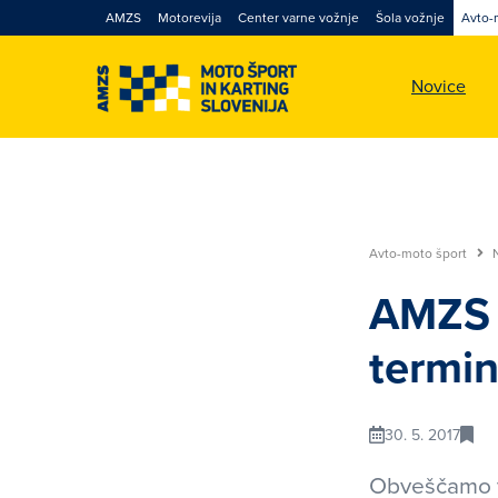
AMZS
Motorevija
Center varne vožnje
Šola vožnje
Avto-
Novice
Avto-moto šport
AMZS 
termi
30. 5. 2017
Obveščamo va