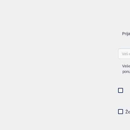
Prij
Vaše
ponu
Že