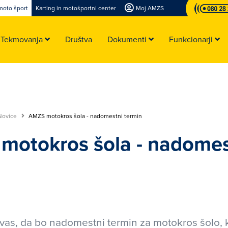
moto šport
Karting in motošportni center
Moj AMZS
Tekmovanja
Društva
Dokumenti
Funkcionarji
Novice
AMZS motokros šola - nadomestni termin
motokros šola - nadomes
n
s, da bo nadomestni termin za motokros šolo, ki