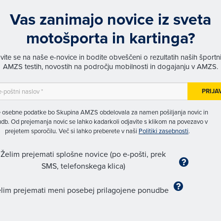
Vas zanimajo novice iz sveta
motošporta in kartinga?
avite se na naše e-novice in bodite obveščeni o rezultatih naših športn
AMZS testih, novostih na področju mobilnosti in dogajanju v AMZS.
PRIJA
 osebne podatke bo Skupina AMZS obdelovala za namen pošiljanja novic in
db. Od prejemanja novic se lahko kadarkoli odjavite s klikom na povezavo v
prejetem sporočilu. Več si lahko preberete v naši
Politiki zasebnosti
.
Želim prejemati splošne novice (po e-pošti, prek
SMS, telefonskega klica)
lim prejemati meni posebej prilagojene ponudbe