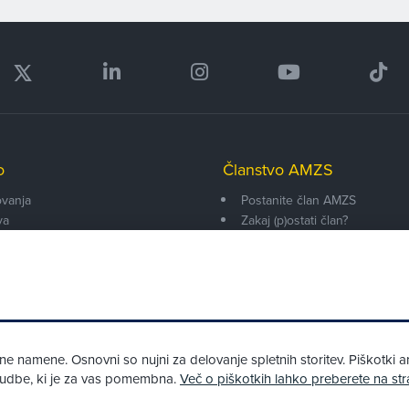
o
Članstvo AMZS
vanja
Postanite član AMZS
va
Zakaj (p)ostati član?
onarji
Primerjava članstev
enti
Kako vam pomagamo
 namene. Osnovni so nujni za delovanje spletnih storitev. Piškotki an
onudbe, ki je za vas pomembna.
Več o piškotkih lahko preberete na str
Pri spletni včlanitvi so podprta naslednja plačilna sredstva: