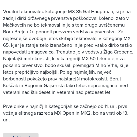
Vodilni tekmovalec kategorije MX 85 Gal Hauptman, si je na
zadnji dirki državnega prvenstva poškodoval koleno, zato v
Mačkovcih ne bo tekmoval in je s tem drugo uvrščenemu
Boru Brejcu že ponudil prevzem vodstva v prvenstvu. Za
najtesnejše dvoboje letos skrbijo tekmovalci v kategoriji MX
65, kjer je stanje zelo izenačeno in je pred vsako dirko težko
napovedati zmagovalca. Trenutno je v vodstvu Žiga Grebenc.
Najmlajši motokrosisti, ki v kategoriji MX 50 tekmujejo za
pokalno prvenstvo, bodo skušali premagati Miho Vrha, ki je
letos prepričljivo najboljši. Poleg najmlajših, največ
borbenosti pokažejo prav najstarejši motokrosisti. Borut
Koščak in Bogomir Gajser sta tako letos nepremagana med
veterani nad štirideset in veterani nad petdeset let.
Prve dirke v najnižjih kategorijah se začnejo ob 11. uri, prva
vožnja elitnega razreda MX Open in MX2, bo na vrsti ob 13.
uri.