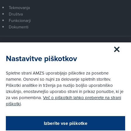
Tekmovanja
Društva
Funkcionarji
Dokumenti
Članstvo AMZS
Postanite član AMZS
Nastavitve piškotkov
Zakaj (p)ostati član?
Primerjava članstev
Spletne strani AMZS uporabljajo piškotke za posebne
Kako vam pomagamo
namene. Osnovni so nujni za delovanje spletnih storitev.
Piškotki analitike in trženja pa nudijo boljšo uporabniško
izkušnjo, enostavnejšo uporabo strani in prikaz ponudbe, ki je
Pravni vidiki
za vas pomembna.
Več o piškotkih lahko preberete na strani
Piškotki
piškotki
.
Politika zasebnosti
Pravno obvestilo
Zapri
Podarjamo vam 10 €!
Izberite vse piškotke
Obstoječi in novi AMZS člani, ki boste v AMZS