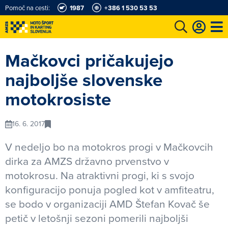
Pomoč na cesti:
1987
+386 1 530 53 53
e
Karting in motošportni center
Najboljši za volanom
Moj AMZS
Mačkovci pričakujejo
najboljše slovenske
motokrosiste
16. 6. 2017
V nedeljo bo na motokros progi v Mačkovcih
dirka za AMZS državno prvenstvo v
motokrosu. Na atraktivni progi, ki s svojo
konfiguracijo ponuja pogled kot v amfiteatru,
se bodo v organizaciji AMD Štefan Kovač še
petič v letošnji sezoni pomerili najboljši