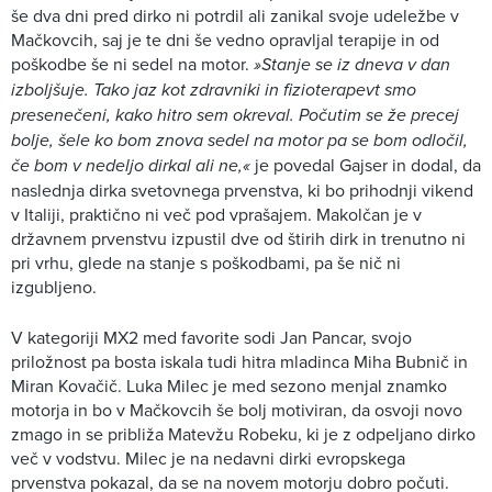
še dva dni pred dirko ni potrdil ali zanikal svoje udeležbe v
Mačkovcih, saj je te dni še vedno opravljal terapije in od
poškodbe še ni sedel na motor.
»Stanje se iz dneva v dan
izboljšuje. Tako jaz kot zdravniki in fizioterapevt smo
presenečeni, kako hitro sem okreval. Počutim se že precej
bolje, šele ko bom znova sedel na motor pa se bom odločil,
če bom v nedeljo dirkal ali ne,«
je povedal Gajser in dodal, da
naslednja dirka svetovnega prvenstva, ki bo prihodnji vikend
v Italiji, praktično ni več pod vprašajem. Makolčan je v
državnem prvenstvu izpustil dve od štirih dirk in trenutno ni
pri vrhu, glede na stanje s poškodbami, pa še nič ni
izgubljeno.
V kategoriji MX2 med favorite sodi Jan Pancar, svojo
priložnost pa bosta iskala tudi hitra mladinca Miha Bubnič in
Miran Kovačič. Luka Milec je med sezono menjal znamko
motorja in bo v Mačkovcih še bolj motiviran, da osvoji novo
zmago in se približa Matevžu Robeku, ki je z odpeljano dirko
več v vodstvu. Milec je na nedavni dirki evropskega
prvenstva pokazal, da se na novem motorju dobro počuti.