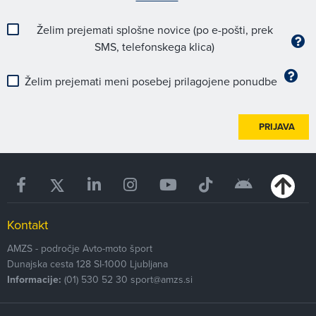
Želim prejemati splošne novice (po e-pošti, prek
SMS, telefonskega klica)
Želim prejemati meni posebej prilagojene ponudbe
PRIJAVA
Kontakt
AMZS - področje Avto-moto šport
Dunajska cesta 128
SI-1000
Ljubljana
Informacije:
(01) 530 52 30
sport@amzs.si