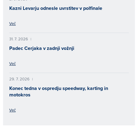
Kazni Levarju odnesle uvrstitev v polfinale
Več
31. 7. 2026
|
Padec Cerjaka v zadnji vožnji
Več
29. 7. 2026
|
Konec tedna v ospredju speedway, karting in
motokros
Več