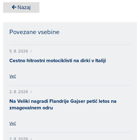
Nazaj
Povezane vsebine
5. 8. 2026
|
Cestno hitrostni motociklisti na dirki v Italiji
Več
2. 8. 2026
|
Na Veliki nagradi Flandrije Gajser petič letos na
zmagovalnem odru
Več
2. 8. 2026
|