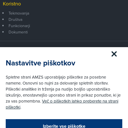
Koristno
Tekmovanja
Društva
Funkcionarji
Dokumenti
Članstvo AMZS
Postanite član AMZS
Nastavitve piškotkov
Zakaj (p)ostati član?
Primerjava članstev
Spletne strani AMZS uporabljajo piškotke za posebne
Kako vam pomagamo
namene. Osnovni so nujni za delovanje spletnih storitev.
Piškotki analitike in trženja pa nudijo boljšo uporabniško
izkušnjo, enostavnejšo uporabo strani in prikaz ponudbe, ki je
Pravni vidiki
za vas pomembna.
Več o piškotkih lahko preberete na strani
Piškotki
piškotki
.
Politika zasebnosti
Pravno obvestilo
Zapri
Podarjamo vam 10 €!
Izberite vse piškotke