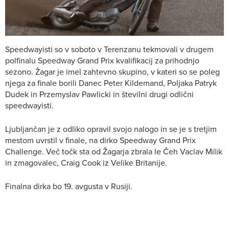
Speedwayisti so v soboto v Terenzanu tekmovali v drugem
polfinalu Speedway Grand Prix kvalifikacij za prihodnjo
sezono. Žagar je imel zahtevno skupino, v kateri so se poleg
njega za finale borili Danec Peter Kildemand, Poljaka Patryk
Dudek in Przemyslav Pawlicki in številni drugi odlični
speedwayisti.
Ljubljančan je z odliko opravil svojo nalogo in se je s tretjim
mestom uvrstil v finale, na dirko Speedway Grand Prix
Challenge. Več točk sta od Žagarja zbrala le Čeh Vaclav Milik
in zmagovalec, Craig Cook iz Velike Britanije.
Finalna dirka bo 19. avgusta v Rusiji.