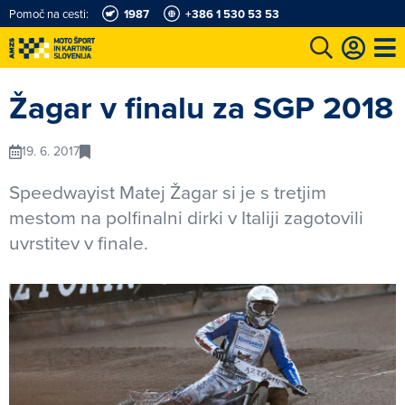
Pomoč na cesti:
1987
+386 1 530 53 53
e
Karting in motošportni center
Najboljši za volanom
Moj AMZS
Žagar v finalu za SGP 2018
19. 6. 2017
Speedwayist Matej Žagar si je s tretjim
mestom na polfinalni dirki v Italiji zagotovili
uvrstitev v finale.