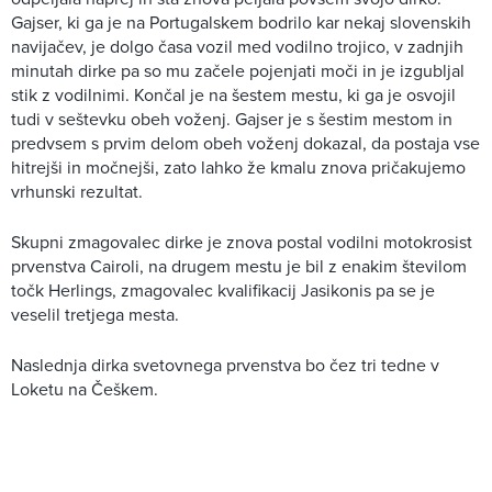
Gajser, ki ga je na Portugalskem bodrilo kar nekaj slovenskih
navijačev, je dolgo časa vozil med vodilno trojico, v zadnjih
minutah dirke pa so mu začele pojenjati moči in je izgubljal
stik z vodilnimi. Končal je na šestem mestu, ki ga je osvojil
tudi v seštevku obeh voženj. Gajser je s šestim mestom in
predvsem s prvim delom obeh voženj dokazal, da postaja vse
hitrejši in močnejši, zato lahko že kmalu znova pričakujemo
vrhunski rezultat.
Skupni zmagovalec dirke je znova postal vodilni motokrosist
prvenstva Cairoli, na drugem mestu je bil z enakim številom
točk Herlings, zmagovalec kvalifikacij Jasikonis pa se je
veselil tretjega mesta.
Naslednja dirka svetovnega prvenstva bo čez tri tedne v
Loketu na Češkem.