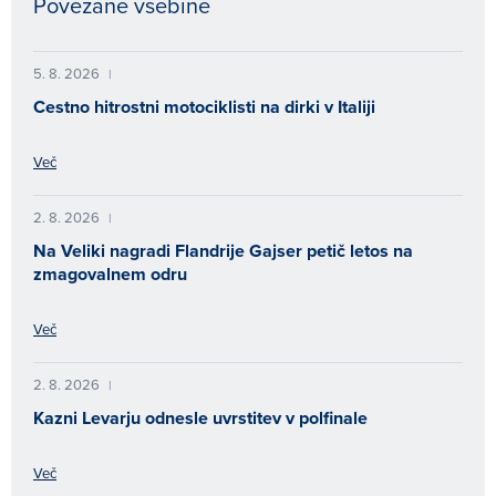
Povezane vsebine
5. 8. 2026
|
Cestno hitrostni motociklisti na dirki v Italiji
Več
2. 8. 2026
|
Na Veliki nagradi Flandrije Gajser petič letos na
zmagovalnem odru
Več
2. 8. 2026
|
Kazni Levarju odnesle uvrstitev v polfinale
Več