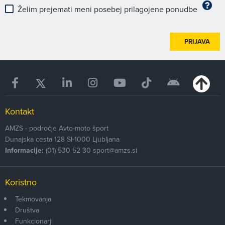
Želim prejemati meni posebej prilagojene ponudbe
PRIJAVA
Kontakt
AMZS - področje Avto-moto šport
Dunajska cesta 128
SI-1000
Ljubljana
Informacije:
(01) 530 52 30
sport@amzs.si
Koristno
Tekmovanja
Društva
Funkcionarji