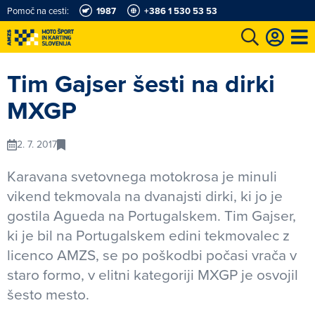
Pomoč na cesti:
1987
+386 1 530 53 53
e
Karting in motošportni center
Najboljši za volanom
Moj AMZS
Tim Gajser šesti na dirki
MXGP
2. 7. 2017
Karavana svetovnega motokrosa je minuli
vikend tekmovala na dvanajsti dirki, ki jo je
gostila Agueda na Portugalskem. Tim Gajser,
ki je bil na Portugalskem edini tekmovalec z
licenco AMZS, se po poškodbi počasi vrača v
staro formo, v elitni kategoriji MXGP je osvojil
šesto mesto.