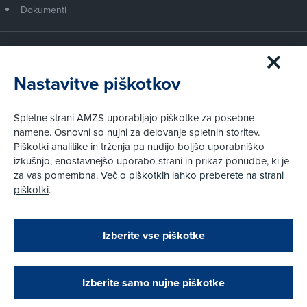
Dokumenti
Članstvo AMZS
Postanite član AMZS
Nastavitve piškotkov
Zakaj (p)ostati član?
Primerjava članstev
Spletne strani AMZS uporabljajo piškotke za posebne
Kako vam pomagamo
namene. Osnovni so nujni za delovanje spletnih storitev.
Piškotki analitike in trženja pa nudijo boljšo uporabniško
izkušnjo, enostavnejšo uporabo strani in prikaz ponudbe, ki je
Pravni vidiki
za vas pomembna.
Več o piškotkih lahko preberete na strani
Piškotki
piškotki
.
Politika zasebnosti
Pravno obvestilo
Zapri
Podarjamo vam 10 €!
Izberite vse piškotke
Obstoječi in novi AMZS člani, ki boste v AMZS
centru sklenili avtomobilsko zavarovanje in
© AMZS
Produkcija:
Creatim
|
opravili registracijo vozila, boste prejeli
Pri spletni včlanitvi so podprta naslednja plačilna sredstva:
vrednostno darilno kartico z dobroimetjem v višini
Izberite samo nujne piškotke
10 €.