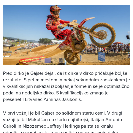
Pred dirko je Gajser dejal, da iz dirke v dirko pričakuje boljše
rezultate. S petim mestom in nekaj sekundnim zaostankom je
v kvalifikacijah nakazal izboljšanje forme in se je optimistično
podal na nedeljsko dirko. S kvalifikacijsko zmago je
presenetil Litvanec Arminas Jasikonis.
V prvi vožnji je bil Gajser po solidnem startu osmi. V drugi
vožnji je bil Makolčan na startu najhitrejši, Italijan Antonio
Cairoli in Nizozemec Jeffrey Herlings pa sta se kmalu
odpeljala naprej in sta znova peljala povsem svojo dirko.