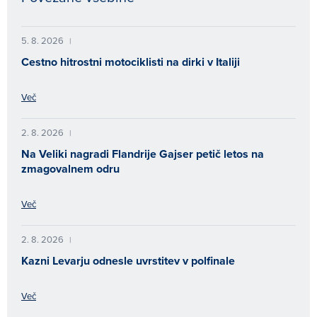
5. 8. 2026
|
Cestno hitrostni motociklisti na dirki v Italiji
Več
2. 8. 2026
|
Na Veliki nagradi Flandrije Gajser petič letos na
zmagovalnem odru
Več
2. 8. 2026
|
Kazni Levarju odnesle uvrstitev v polfinale
Več