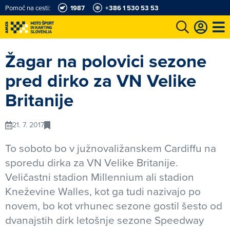
Pomoč na cesti:
1987
+386 1 530 53 53
e
Karting in motošportni center
Najboljši za volanom
Moj AMZS
Žagar na polovici sezone
pred dirko za VN Velike
Britanije
21. 7. 2017
To soboto bo v južnovaližanskem Cardiffu na
sporedu dirka za VN Velike Britanije.
Veličastni stadion Millennium ali stadion
Kneževine Walles, kot ga tudi nazivajo po
novem, bo kot vrhunec sezone gostil šesto od
dvanajstih dirk letošnje sezone Speedway