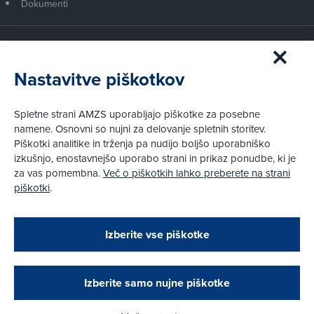
Dokumenti
Članstvo AMZS
Postanite član AMZS
Nastavitve piškotkov
Zakaj (p)ostati član?
Primerjava članstev
Spletne strani AMZS uporabljajo piškotke za posebne
Kako vam pomagamo
namene. Osnovni so nujni za delovanje spletnih storitev.
Piškotki analitike in trženja pa nudijo boljšo uporabniško
izkušnjo, enostavnejšo uporabo strani in prikaz ponudbe, ki je
Pravni vidiki
za vas pomembna.
Več o piškotkih lahko preberete na strani
Piškotki
piškotki
.
Politika zasebnosti
Pravno obvestilo
Zapri
Podarjamo vam 10 €!
Izberite vse piškotke
Obstoječi in novi AMZS člani, ki boste v AMZS
centru sklenili avtomobilsko zavarovanje in
© AMZS
Produkcija:
Creatim
|
opravili registracijo vozila, boste prejeli
Pri spletni včlanitvi so podprta naslednja plačilna sredstva:
vrednostno darilno kartico z dobroimetjem v višini
Izberite samo nujne piškotke
10 €.