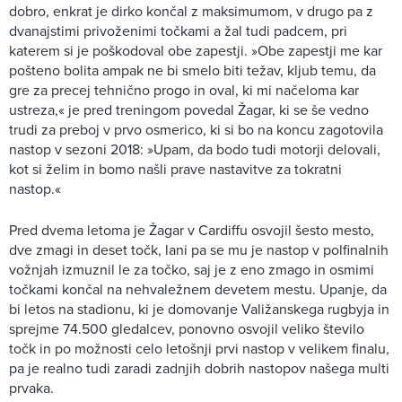
dobro, enkrat je dirko končal z maksimumom, v drugo pa z
dvanajstimi privoženimi točkami a žal tudi padcem, pri
katerem si je poškodoval obe zapestji. »Obe zapestji me kar
pošteno bolita ampak ne bi smelo biti težav, kljub temu, da
gre za precej tehnično progo in oval, ki mi načeloma kar
ustreza,« je pred treningom povedal Žagar, ki se še vedno
trudi za preboj v prvo osmerico, ki si bo na koncu zagotovila
nastop v sezoni 2018: »Upam, da bodo tudi motorji delovali,
kot si želim in bomo našli prave nastavitve za tokratni
nastop.«
Pred dvema letoma je Žagar v Cardiffu osvojil šesto mesto,
dve zmagi in deset točk, lani pa se mu je nastop v polfinalnih
vožnjah izmuznil le za točko, saj je z eno zmago in osmimi
točkami končal na nehvaležnem devetem mestu. Upanje, da
bi letos na stadionu, ki je domovanje Valižanskega rugbyja in
sprejme 74.500 gledalcev, ponovno osvojil veliko število
točk in po možnosti celo letošnji prvi nastop v velikem finalu,
pa je realno tudi zaradi zadnjih dobrih nastopov našega multi
prvaka.