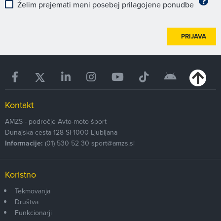
Želim prejemati meni posebej prilagojene ponudbe
PRIJAVA
Kontakt
AMZS - področje Avto-moto šport
Dunajska cesta 128
SI-1000
Ljubljana
Informacije:
(01) 530 52 30
sport@amzs.si
Koristno
Tekmovanja
Društva
Funkcionarji