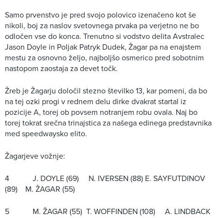
Samo prvenstvo je pred svojo polovico izenačeno kot še
nikoli, boj za naslov svetovnega prvaka pa verjetno ne bo
odločen vse do konca. Trenutno si vodstvo delita Avstralec
Jason Doyle in Poljak Patryk Dudek, Žagar pa na enajstem
mestu za osnovno željo, najboljšo osmerico pred sobotnim
nastopom zaostaja za devet točk.
Žreb je Žagarju določil stezno številko 13, kar pomeni, da bo
na tej ozki progi v rednem delu dirke dvakrat startal iz
pozicije A, torej ob povsem notranjem robu ovala. Naj bo
torej tokrat srečna trinajstica za našega edinega predstavnika
med speedwaysko elito.
Žagarjeve vožnje:
4 J. DOYLE (69) N. IVERSEN (88) E. SAYFUTDINOV
(89) M. ŽAGAR (55)
5 M. ŽAGAR (55) T. WOFFINDEN (108) A. LINDBACK