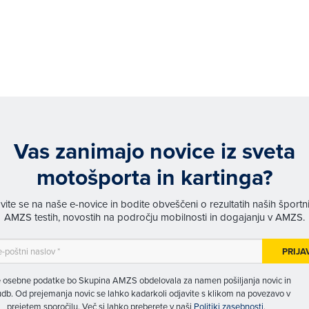
Vas zanimajo novice iz sveta
motošporta in kartinga?
avite se na naše e-novice in bodite obveščeni o rezultatih naših športn
AMZS testih, novostih na področju mobilnosti in dogajanju v AMZS.
PRIJA
 osebne podatke bo Skupina AMZS obdelovala za namen pošiljanja novic in
db. Od prejemanja novic se lahko kadarkoli odjavite s klikom na povezavo v
prejetem sporočilu. Več si lahko preberete v naši
Politiki zasebnosti
.