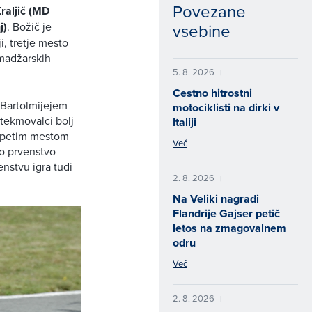
Povezane
raljič (MD
j)
. Božič je
vsebine
i, tretje mesto
 madžarskih
5. 8. 2026
|
Cestno hitrostni
 Bartolmijejem
motociklisti na dirki v
 tekmovalci bolj
Italiji
za petim mestom
Več
sno prvenstvo
nstvu igra tudi
2. 8. 2026
|
Na Veliki nagradi
Flandrije Gajser petič
letos na zmagovalnem
odru
Več
2. 8. 2026
|