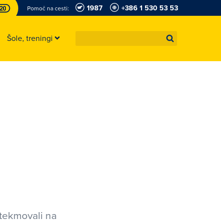
1987
+386 1 530 53 53
Pomoč na cesti:
Šole, treningi
 tekmovali na