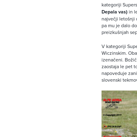
kategoriji Super
Depala vas)
in l
največji letošnji
pa mu je dalo do
preizkušnjah se
V kategoriji Su
Wiczinskim. Oba 
izenačeni. Božič
zaostaja le pet t
napoveduje zanim
slovenski tekmo