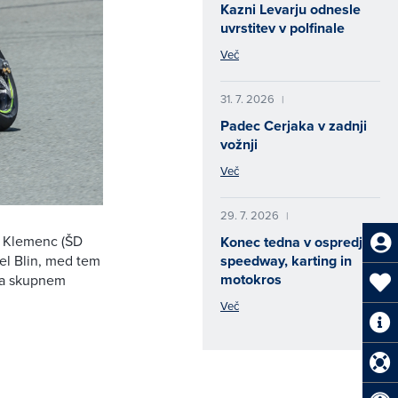
Kazni Levarju odnesle
uvrstitev v polfinale
Več
31. 7. 2026
|
Padec Cerjaka v zadnji
vožnji
Več
29. 7. 2026
|
or Klemenc (ŠD
Konec tedna v ospredju
iel Blin, med tem
speedway, karting in
motokros
 na skupnem
Več