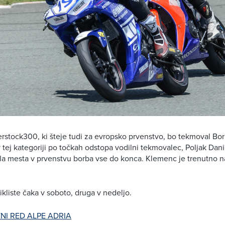
erstock300, ki šteje tudi za evropsko prvenstvo, bo tekmoval B
v tej kategoriji po točkah odstopa vodilni tekmovalec, Poljak Dan
ala mesta v prvenstvu borba vse do konca. Klemenc je trenutno
ikliste čaka v soboto, druga v nedeljo.
NI RED ALPE ADRIA