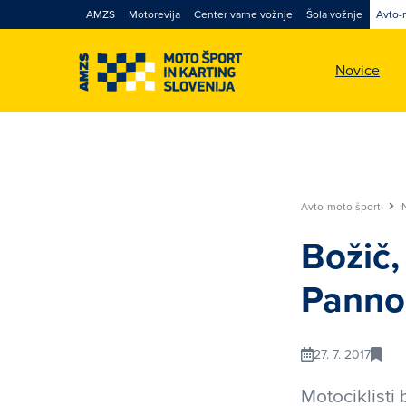
AMZS
Motorevija
Center varne vožnje
Šola vožnje
Avto-
Novice
Avto-moto šport
Božič,
Panno
27. 7. 2017
Motociklisti