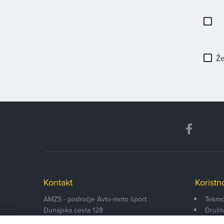
Že
Kontakt
Koristn
AMZS - področje Avto-moto šport
Tekmo
Dunajska cesta 128
Društ
SI-1000
Ljubljana
Funkci