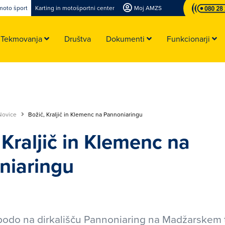
moto šport
Karting in motošportni center
Moj AMZS
Tekmovanja
Društva
Dokumenti
Funkcionarji
Novice
Božič, Kraljič in Klemenc na Pannoniaringu
 Kraljič in Klemenc na
niaringu
 bodo na dirkališču Pannoniaring na Madžarskem