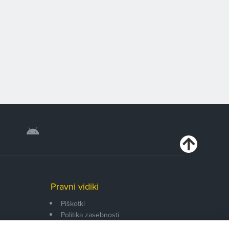
Pravni vidiki
Piškotki
Politika zasebnosti
Pravno obvestilo