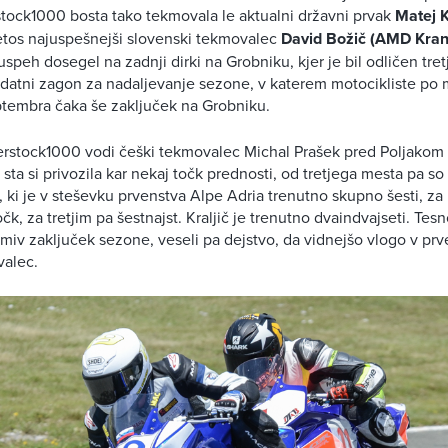
stock1000 bosta tako tekmovala le aktualni državni prvak
Matej K
etos najuspešnejši slovenski tekmovalec
David Božič (AMD Kran
 uspeh dosegel na zadnji dirki na Grobniku, kjer je bil odličen tretj
datni zagon za nadaljevanje sezone, v katerem motocikliste po
ptembra čaka še zaključek na Grobniku.
perstock1000 vodi češki tekmovalec Michal Prašek pred Poljakom
sta si privozila kar nekaj točk prednosti, od tretjega mesta pa so
, ki je v steševku prvenstva Alpe Adria trenutno skupno šesti, 
očk, za tretjim pa šestnajst. Kraljič je trenutno dvaindvajseti. Te
iv zaključek sezone, veseli pa dejstvo, da vidnejšo vlogo v prve
valec.