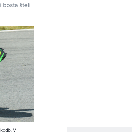
 bosta šteli
škodb. V