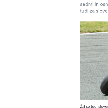
sedmi in osm
tudi za slov
Žal so tudi slov