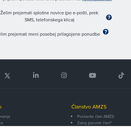
Želim prejemati splošne novice (po e-pošti, prek
SMS, telefonskega klica)
lim prejemati meni posebej prilagojene ponudbe
o
Članstvo AMZS
vanja
Postanite član AMZS
va
Zakaj (p)ostati član?
onarji
Primerjava članstev