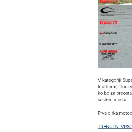
V kategoriji Sup
Inotherm). Tudi 
ko bo za preost
šestem mestu.
Prva dirka motoc
TRENUTNI VRST