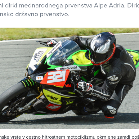
i dirki mednarodnega prvenstva Alpe Adria. Dirki
ensko državno prvenstvo.
enske vrste v cestno hitrostnem motociklizmu okrnjene zaradi po