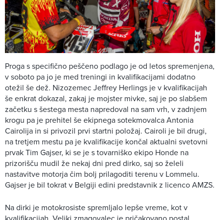
Proga s specifično peščeno podlago je od letos spremenjena,
v soboto pa jo je med treningi in kvalifikacijami dodatno
otežil še dež. Nizozemec Jeffrey Herlings je v kvalifikacijah
še enkrat dokazal, zakaj je mojster mivke, saj je po slabšem
začetku s šestega mesta napredoval na sam vrh, v zadnjem
krogu pa je prehitel še ekipnega sotekmovalca Antonia
Cairolija in si privozil prvi startni položaj. Cairoli je bil drugi,
na tretjem mestu pa je kvalifikacije končal aktualni svetovni
prvak Tim Gajser, ki se je s tovarniško ekipo Honde na
prizorišču mudil že nekaj dni pred dirko, saj so želeli
nastavitve motorja čim bolj prilagoditi terenu v Lommelu.
Gajser je bil tokrat v Belgiji edini predstavnik z licenco AMZS.
Na dirki je motokrosiste spremljalo lepše vreme, kot v
kvalifikacijah. Veliki zmagovalec je pričakovano postal