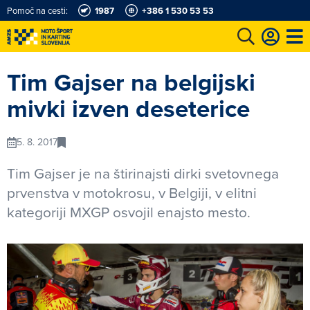
Pomoč na cesti:
1987
+386 1 530 53 53
e
Karting in motošportni center
Najboljši za volanom
Moj AMZS
Tim Gajser na belgijski
mivki izven deseterice
5. 8. 2017
Tim Gajser je na štirinajsti dirki svetovnega
prvenstva v motokrosu, v Belgiji, v elitni
kategoriji MXGP osvojil enajsto mesto.