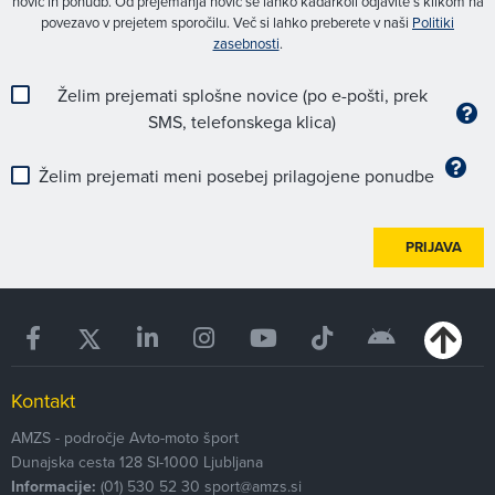
novic in ponudb. Od prejemanja novic se lahko kadarkoli odjavite s klikom na
povezavo v prejetem sporočilu. Več si lahko preberete v naši
Politiki
zasebnosti
.
Želim prejemati splošne novice (po e-pošti, prek
SMS, telefonskega klica)
Želim prejemati meni posebej prilagojene ponudbe
PRIJAVA
Kontakt
AMZS - področje Avto-moto šport
Dunajska cesta 128
SI-1000
Ljubljana
Informacije:
(01) 530 52 30
sport@amzs.si