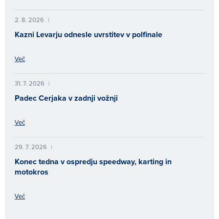
2. 8. 2026
|
Kazni Levarju odnesle uvrstitev v polfinale
Več
31. 7. 2026
|
Padec Cerjaka v zadnji vožnji
Več
29. 7. 2026
|
Konec tedna v ospredju speedway, karting in
motokros
Več