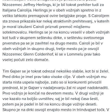
Nizozemec Jeffrey Herlings, ki je bil tokrat prehiter tudi za
Italijana Cairolija. Herlings je v obeh vožnjah spretno in z
veliko lahkoto premagoval ovire belgijske proge. S Cairolijem
sta znova prikazala kar nekaj atraktivnih prehitevanj, v katerih
je moral izkušeni Cairoli priznati premoč mlajšemu
sotekmovalcu. Herlings se je na koncu veselil v obeh vožnjah
kot tudi v skupnem seštevku dirke, v seštevku svetovnega
prvenstva pa se je zavihtel na drugo mesto. Cairoli je bil v
obeh vožnjah in skupno drugi, tretje mesto pa je osvojil
Nizozemec Glenn Coldenhof, ki se v Lommelu prav tako
vselej počuti zelo domače.
Tim Gajser se je tokrat odrezal nekoliko slabše, kot bi si želel.
Pred dirko je imel prav tako visoke cilje. V obeh vožnjah mu
starta nista uspela najbolje, zato so si konkurenti privozili
prednost, ki je Gajser v nadaljevanju žal ni uspel nadoknaditi.
Prvo vožnjo je končal na devetem mestu. V drugi vožnji je
vse kazalo na boljšo uvrstitev, saj je bil nekaj časa šesti,
potem pa je padel in bil na koncu druge vožnje deseti.
Skupno je na dirki osvojil enajsto mesto in triindvajset točk. V