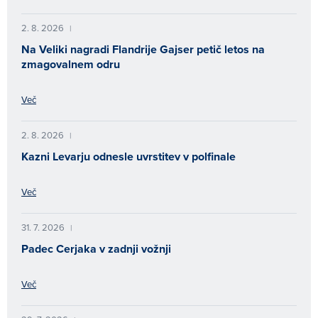
2. 8. 2026
|
Na Veliki nagradi Flandrije Gajser petič letos na
zmagovalnem odru
Več
2. 8. 2026
|
Kazni Levarju odnesle uvrstitev v polfinale
Več
31. 7. 2026
|
Padec Cerjaka v zadnji vožnji
Več