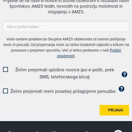
Prijavite se na naše e-novice in bodite obveščeni o rezultatih naših
športnikov, AMZS testih, novostih na področju mobilnosti in
dogajanju v AMZS.
Vaše osebne podatke bo Skupina AMZS obdelovala za namen pošiljanja
novic in ponudb. Od prejemanja novic se lahko kadarkoli odjavite s klikom na
povezavo v prejetem sporočilu. Več si lahko preberete v naši
Politiki
zasebnosti
.
Želim prejemati splošne novice (po e-pošti, prek
SMS, telefonskega klica)
Želim prejemati meni posebej prilagojene ponudbe
PRIJAVA