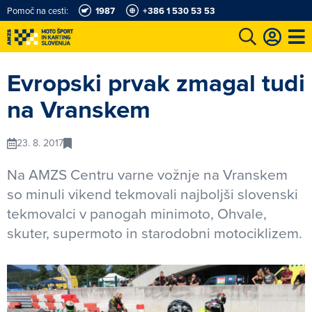
Pomoč na cesti:
1987
+386 1 530 53 53
e
Karting in motošportni center
Najboljši za volanom
Moj AMZS
Evropski prvak zmagal tudi
na Vranskem
23. 8. 2017
Na AMZS Centru varne vožnje na Vranskem
so minuli vikend tekmovali najboljši slovenski
tekmovalci v panogah minimoto, Ohvale,
skuter, supermoto in starodobni motociklizem.