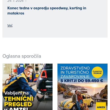
29. 7. 2026
|
Konec tedna v ospredju speedway, karting in
motokros
Več
Oglasna sporočila