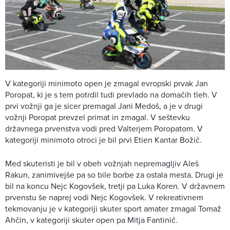
V kategoriji minimoto open je zmagal evropski prvak Jan
Poropat, ki je s tem potrdil tudi prevlado na domačih tleh. V
prvi vožnji ga je sicer premagal Jani Medoš, a je v drugi
vožnji Poropat prevzel primat in zmagal. V seštevku
državnega prvenstva vodi pred Valterjem Poropatom. V
kategoriji minimoto otroci je bil prvi Etien Kantar Božič.
Med skuteristi je bil v obeh vožnjah nepremagljiv Aleš
Rakun, zanimivejše pa so bile borbe za ostala mesta. Drugi je
bil na koncu Nejc Kogovšek, tretji pa Luka Koren. V državnem
prvenstu še naprej vodi Nejc Kogovšek. V rekreativnem
tekmovanju je v kategoriji skuter sport amater zmagal Tomaž
Ahčin, v kategoriji skuter open pa Mitja Fantinič.