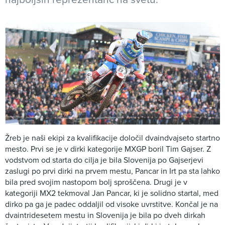
Žreb je naši ekipi za kvalifikacije določil dvaindvajseto startno
mesto. Prvi se je v dirki kategorije MXGP boril Tim Gajser. Z
vodstvom od starta do cilja je bila Slovenija po Gajserjevi
zaslugi po prvi dirki na prvem mestu, Pancar in Irt pa sta lahko
bila pred svojim nastopom bolj sproščena. Drugi je v
kategoriji MX2 tekmoval Jan Pancar, ki je solidno startal, med
dirko pa ga je padec oddaljil od visoke uvrstitve. Končal je na
dvaintridesetem mestu in Slovenija je bila po dveh dirkah