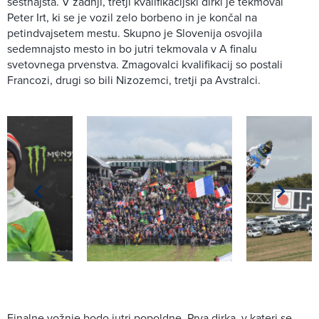
šestnajsta. V zadnji, tretji kvalifikacijski dirki je tekmoval
Peter Irt, ki se je vozil zelo borbeno in je končal na
petindvajsetem mestu. Skupno je Slovenija osvojila
sedemnajsto mesto in bo jutri tekmovala v A finalu
svetovnega prvenstva. Zmagovalci kvalifikacij so postali
Francozi, drugi so bili Nizozemci, tretji pa Avstralci.
Finalne vožnje bodo jutri popoldne. Prva dirka, v kateri se