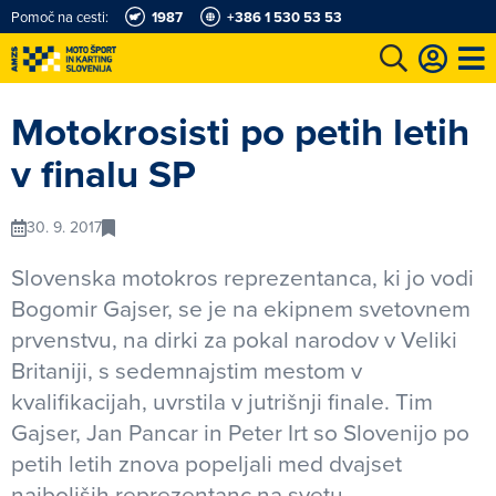
Pomoč na cesti:
1987
+386 1 530 53 53
e
Karting in motošportni center
Najboljši za volanom
Moj AMZS
Motokrosisti po petih letih
v finalu SP
30. 9. 2017
Slovenska motokros reprezentanca, ki jo vodi
Bogomir Gajser, se je na ekipnem svetovnem
prvenstvu, na dirki za pokal narodov v Veliki
Britaniji, s sedemnajstim mestom v
kvalifikacijah, uvrstila v jutrišnji finale. Tim
Gajser, Jan Pancar in Peter Irt so Slovenijo po
petih letih znova popeljali med dvajset
najboljših reprezentanc na svetu.