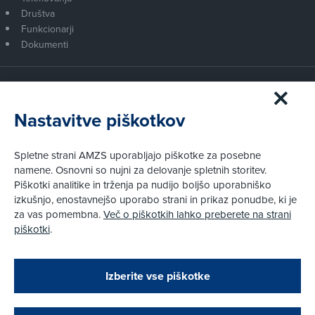
Društva
Funkcionarji
Dokumenti
Članstvo AMZS
Postanite član AMZS
Nastavitve piškotkov
Zakaj (p)ostati član?
Primerjava članstev
Spletne strani AMZS uporabljajo piškotke za posebne
Kako vam pomagamo
namene. Osnovni so nujni za delovanje spletnih storitev.
Piškotki analitike in trženja pa nudijo boljšo uporabniško
izkušnjo, enostavnejšo uporabo strani in prikaz ponudbe, ki je
Pravni vidiki
za vas pomembna.
Več o piškotkih lahko preberete na strani
Piškotki
piškotki
.
Politika zasebnosti
Pravno obvestilo
Zapri
Podarjamo vam 10 €!
Izberite vse piškotke
Obstoječi in novi AMZS člani, ki boste v AMZS
centru sklenili avtomobilsko zavarovanje in
© AMZS
Produkcija:
Creatim
|
opravili registracijo vozila, boste prejeli
Pri spletni včlanitvi so podprta naslednja plačilna sredstva: