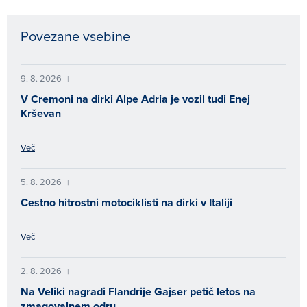
Povezane vsebine
9. 8. 2026
|
V Cremoni na dirki Alpe Adria je vozil tudi Enej
Krševan
Več
5. 8. 2026
|
Cestno hitrostni motociklisti na dirki v Italiji
Več
2. 8. 2026
|
Na Veliki nagradi Flandrije Gajser petič letos na
zmagovalnem odru