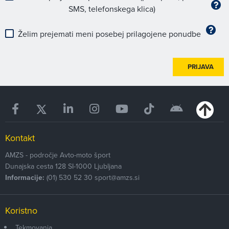
SMS, telefonskega klica)
Želim prejemati meni posebej prilagojene ponudbe
PRIJAVA
Kontakt
AMZS - področje Avto-moto šport
Dunajska cesta 128
SI-1000
Ljubljana
Informacije:
(01) 530 52 30
sport@amzs.si
Koristno
Tekmovanja