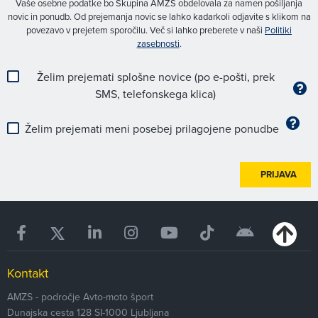
Vaše osebne podatke bo Skupina AMZS obdelovala za namen pošiljanja
novic in ponudb. Od prejemanja novic se lahko kadarkoli odjavite s klikom na
povezavo v prejetem sporočilu. Več si lahko preberete v naši
Politiki
zasebnosti
.
Želim prejemati splošne novice (po e-pošti, prek
SMS, telefonskega klica)
Želim prejemati meni posebej prilagojene ponudbe
PRIJAVA
Kontakt
AMZS - področje Avto-moto šport
Dunajska cesta 128
SI-1000
Ljubljana