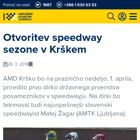
Pomoč na cesti:
1987
+386 1 530 53 53
e
Karting in motošportni center
Najboljši za volanom
Moj AMZS
Otvoritev speedway
sezone v Krškem
28. 3. 2018
AMD Krško bo na praznično nedeljo, 1. aprila,
priredilo prvo dirko državnega prvenstva
posameznikov v speedwayju. Na dirki bo
tekmoval tudi najuspešnejši slovenski
speedwayist Matej Žagar (AMTK Ljubljana).