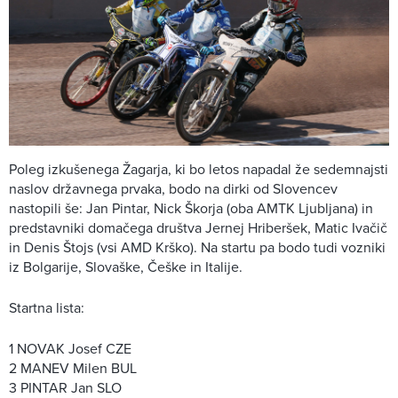
Poleg izkušenega Žagarja, ki bo letos napadal že sedemnajsti
naslov državnega prvaka, bodo na dirki od Slovencev
nastopili še: Jan Pintar, Nick Škorja (oba AMTK Ljubljana) in
predstavniki domačega društva Jernej Hriberšek, Matic Ivačič
in Denis Štojs (vsi AMD Krško). Na startu pa bodo tudi vozniki
iz Bolgarije, Slovaške, Češke in Italije.
Startna lista:
1 NOVAK Josef CZE
2 MANEV Milen BUL
3 PINTAR Jan SLO