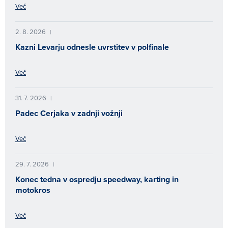
Več
2. 8. 2026
|
Kazni Levarju odnesle uvrstitev v polfinale
Več
31. 7. 2026
|
Padec Cerjaka v zadnji vožnji
Več
29. 7. 2026
|
Konec tedna v ospredju speedway, karting in
motokros
Več