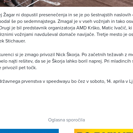
j Žagar ni dopustil presenečenja in se je po šestnajstih naslovi
odal še po sedemnajstega. Zmagal je v vseh vožnjah in tako osvo
rugi je bil predstavnik organizatorja AMD Krško, Matic Ivačič, ki 
 drznimi vožnjami navduševal domače navijače. Tretje mesto je os
k Stichauer.
urenci si je zmago privozil Nick Škorja. Po začetnih težavah z m
elo najti rešitev, da se je Škorja lahko boril naprej. Pri mladincih 
je privozil pet točk.
državnega prvenstva v speedwayu bo čez v soboto, 14. aprila v Lj
Oglasna sporočila