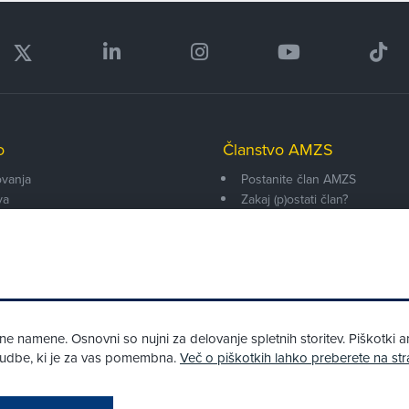
o
Članstvo AMZS
vanja
Postanite član AMZS
va
Zakaj (p)ostati član?
onarji
Primerjava članstev
enti
Kako vam pomagamo
 namene. Osnovni so nujni za delovanje spletnih storitev. Piškotki an
onudbe, ki je za vas pomembna.
Več o piškotkih lahko preberete na str
Pri spletni včlanitvi so podprta naslednja plačilna sredstva: