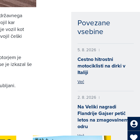
h državnega
Povezane
jil kar
je vozil kot
vsebine
vojil češki
5. 8. 2026
|
otorjem je
Cestno hitrostni
se je izkazal še
motociklisti na dirki v
Italiji
Več
ubljani.
2. 8. 2026
|
Na Veliki nagradi
Flandrije Gajser petič
letos na zmagovalnem
odru
Več