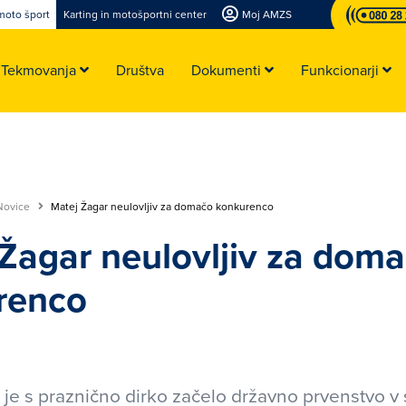
moto šport
Karting in motošportni center
Moj AMZS
Tekmovanja
Društva
Dokumenti
Funkcionarji
Novice
Matej Žagar neulovljiv za domačo konkurenco
Žagar neulovljiv za dom
renco
je s praznično dirko začelo državno prvenstvo 