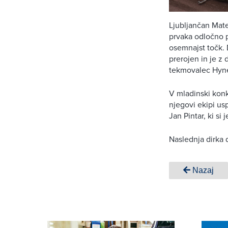
Ljubljančan Mate
prvaka odločno p
osemnajst točk. D
prerojen in je z
tekmovalec Hyne
V mladinski konk
njegovi ekipi usp
Jan Pintar, ki si 
Naslednja dirka 
Nazaj