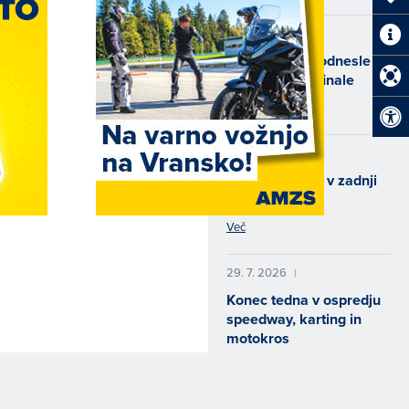
2. 8. 2026
|
Kazni Levarju odnesle
uvrstitev v polfinale
Več
31. 7. 2026
|
Padec Cerjaka v zadnji
vožnji
Več
29. 7. 2026
|
Konec tedna v ospredju
speedway, karting in
motokros
Več