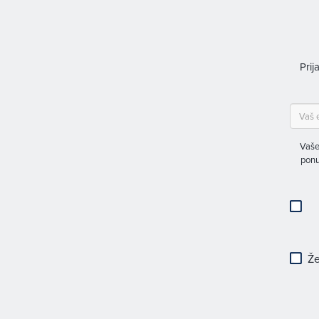
Prij
Vaše
ponu
Že