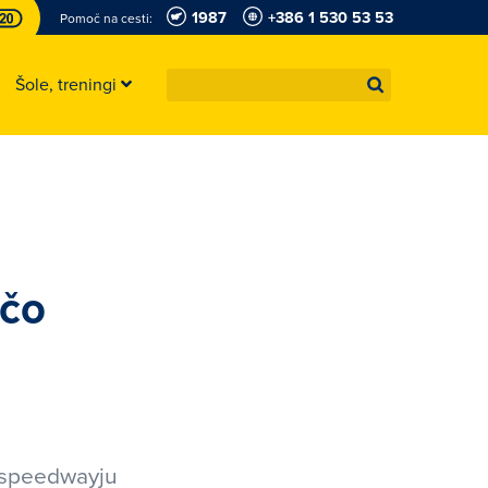
1987
+386 1 530 53 53
Pomoč na cesti:
Šole, treningi
ačo
v speedwayju