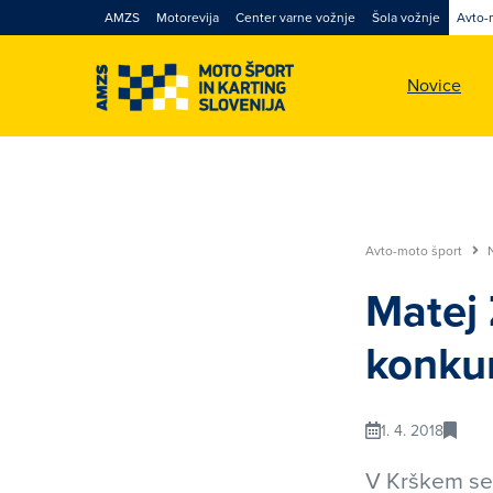
AMZS
Motorevija
Center varne vožnje
Šola vožnje
Avto-
Novice
Avto-moto šport
Matej 
konku
1. 4. 2018
V Krškem se 