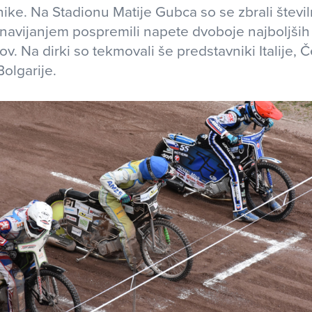
ke. Na Stadionu Matije Gubca so se zbrali številni
navijanjem pospremili napete dvoboje najboljših
v. Na dirki so tekmovali še predstavniki Italije, 
Bolgarije.