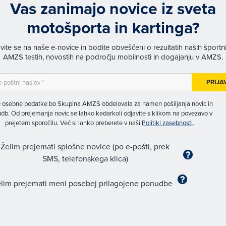
Vas zanimajo novice iz sveta
motošporta in kartinga?
avite se na naše e-novice in bodite obveščeni o rezultatih naših športn
AMZS testih, novostih na področju mobilnosti in dogajanju v AMZS.
PRIJA
 osebne podatke bo Skupina AMZS obdelovala za namen pošiljanja novic in
db. Od prejemanja novic se lahko kadarkoli odjavite s klikom na povezavo v
prejetem sporočilu. Več si lahko preberete v naši
Politiki zasebnosti
.
Želim prejemati splošne novice (po e-pošti, prek
SMS, telefonskega klica)
lim prejemati meni posebej prilagojene ponudbe