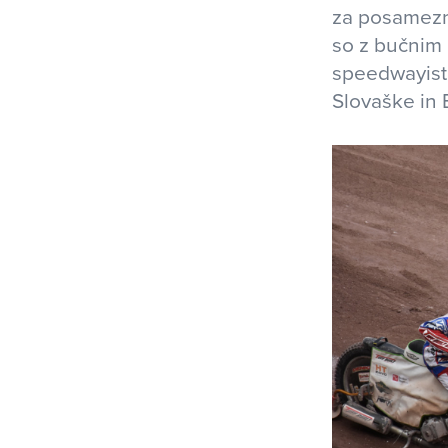
za posamezni
so z bučnim 
speedwayisto
Slovaške in 