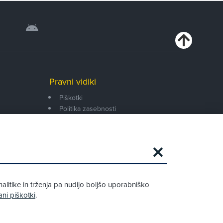
Pravni vidiki
Piškotki
Politika zasebnosti
Pravno obvestilo
Zapri
Podarjamo vam 10 €!
alitike in trženja pa nudijo boljšo uporabniško
Obstoječi in novi AMZS člani, ki boste v
ani piškotki
.
AMZS centru sklenili avtomobilsko
zavarovanje in opravili registracijo vozila,
boste prejeli vrednostno darilno kartico z
dobroimetjem v višini 10 €.