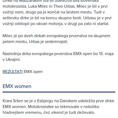
Dirke na Madžarskem sta se udeležila dva slovenska
motokrosista, Luka Milec in Theo Urbas. Milec je bil v prvi
vožnji osmi, drugo pa je končal na šestem mestu. Tudi v
seštevku dirke je bil na koncu skupno šesti. Urbasu je v prvi
vožnji odstopil po okvari motorja, v drugi pa zato ni startal.
Milec je po dveh dirkah evropskega prvenstva na skupnem
petem mestu, Urbas je sedemnajsti.
Naslednja dirka evropskega prvenstva EMX open bo 13. maja
v Ukrajini.
REZULTATI
EMX open
EMX women
Klara Sršen se je v Esbjergu na Danskem udeležila prve dirke
EMX women. Motokrosistke so tekmovale v nekoliko
hladnejšem vremenu, čez vikend je tudi deževalo.