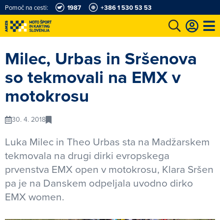
Pomoč na cesti:
1987
+386 1 530 53 53
e
Karting in motošportni center
Najboljši za volanom
Moj AMZS
Milec, Urbas in Sršenova
so tekmovali na EMX v
motokrosu
30. 4. 2018
Luka Milec in Theo Urbas sta na Madžarskem
tekmovala na drugi dirki evropskega
prvenstva EMX open v motokrosu, Klara Sršen
pa je na Danskem odpeljala uvodno dirko
EMX women.