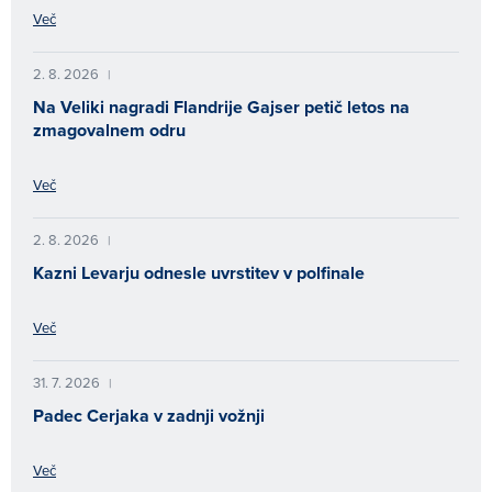
Več
2. 8. 2026
|
Na Veliki nagradi Flandrije Gajser petič letos na
zmagovalnem odru
Več
2. 8. 2026
|
Kazni Levarju odnesle uvrstitev v polfinale
Več
31. 7. 2026
|
Padec Cerjaka v zadnji vožnji
Več