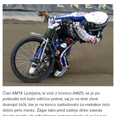
Član AMTK Ljubljana, ki vozi z licenco AMZS, se je po
poškodbi kot kaže odlično pobral, saj je na dirki zbral
dvanajst točk, kar je na koncu zadostovalo za vsekakor zelo
dobro peto mesto. Žagar tako pred zadnjo dirko zaseda
deseto mesto, do odločilnega osmega mesta, ki ga lovi za