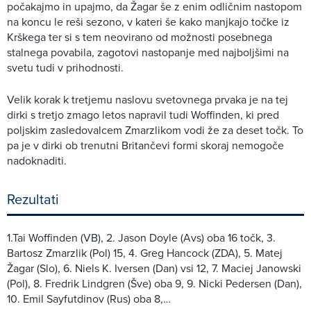
počakajmo in upajmo, da Žagar še z enim odličnim nastopom
na koncu le reši sezono, v kateri še kako manjkajo točke iz
Krškega ter si s tem neovirano od možnosti posebnega
stalnega povabila, zagotovi nastopanje med najboljšimi na
svetu tudi v prihodnosti.
Velik korak k tretjemu naslovu svetovnega prvaka je na tej
dirki s tretjo zmago letos napravil tudi Woffinden, ki pred
poljskim zasledovalcem Zmarzlikom vodi že za deset točk. To
pa je v dirki ob trenutni Britančevi formi skoraj nemogoče
nadoknaditi.
Rezultati
1.Tai Woffinden (VB), 2. Jason Doyle (Avs) oba 16 točk, 3.
Bartosz Zmarzlik (Pol) 15, 4. Greg Hancock (ZDA), 5. Matej
Žagar (Slo), 6. Niels K. Iversen (Dan) vsi 12, 7. Maciej Janowski
(Pol), 8. Fredrik Lindgren (Šve) oba 9, 9. Nicki Pedersen (Dan),
10. Emil Sayfutdinov (Rus) oba 8,…