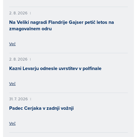
2. 8. 2026
|
Na Veliki nagradi Flandrije Gajser petič letos na
zmagovalnem odru
Več
2. 8. 2026
|
Kazni Levarju odnesle uvrstitev v polfinale
Več
31. 7. 2026
|
Padec Cerjaka v zadnji vožnji
Več