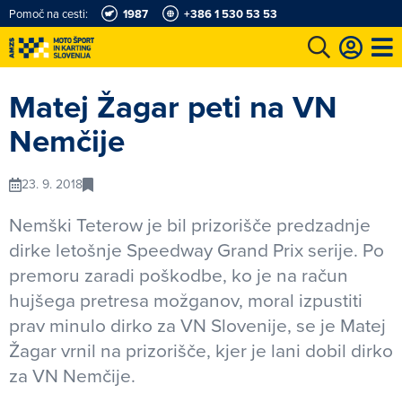
Pomoč na cesti:
1987
+386 1 530 53 53
e
Karting in motošportni center
Najboljši za volanom
Moj AMZS
Matej Žagar peti na VN
Nemčije
23. 9. 2018
Nemški Teterow je bil prizorišče predzadnje
dirke letošnje Speedway Grand Prix serije. Po
premoru zaradi poškodbe, ko je na račun
hujšega pretresa možganov, moral izpustiti
prav minulo dirko za VN Slovenije, se je Matej
Žagar vrnil na prizorišče, kjer je lani dobil dirko
za VN Nemčije.