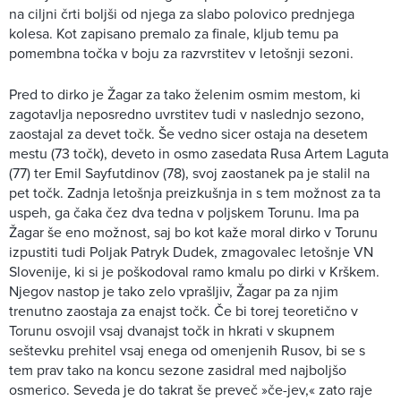
na ciljni črti boljši od njega za slabo polovico prednjega
kolesa. Kot zapisano premalo za finale, kljub temu pa
pomembna točka v boju za razvrstitev v letošnji sezoni.
Pred to dirko je Žagar za tako želenim osmim mestom, ki
zagotavlja neposredno uvrstitev tudi v naslednjo sezono,
zaostajal za devet točk. Še vedno sicer ostaja na desetem
mestu (73 točk), deveto in osmo zasedata Rusa Artem Laguta
(77) ter Emil Sayfutdinov (78), svoj zaostanek pa je stalil na
pet točk. Zadnja letošnja preizkušnja in s tem možnost za ta
uspeh, ga čaka čez dva tedna v poljskem Torunu. Ima pa
Žagar še eno možnost, saj bo kot kaže moral dirko v Torunu
izpustiti tudi Poljak Patryk Dudek, zmagovalec letošnje VN
Slovenije, ki si je poškodoval ramo kmalu po dirki v Krškem.
Njegov nastop je tako zelo vprašljiv, Žagar pa za njim
trenutno zaostaja za enajst točk. Če bi torej teoretično v
Torunu osvojil vsaj dvanajst točk in hkrati v skupnem
seštevku prehitel vsaj enega od omenjenih Rusov, bi se s
tem prav tako na koncu sezone zasidral med najboljšo
osmerico. Seveda je do takrat še preveč »če-jev,« zato raje