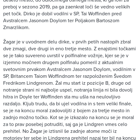
preboj v sezono 2019, pa ga zaenkrat loči še vedno velikih
pet točk. Dirko je dobil vodilni v SP, Tai Woffinden pred
Avstralcem Jasonom Doylom ter Poljakom Bartoszom
Zmarzlikom.
Žagar je v uvodnem delu dirke, v prvih petih nastopih zbral
dve zmagi, dve drugi in eno tretje mesto. Z enajstimi točkami
se je tako suvereno uvrstil v polfinalne vožnje, kjer se je v
izjemno močnem drugem polfinalu pomeril z aktualnim
svetovnim prvakom Avstralcem Jasonom Doylom, vodilnim v
SP, Britancem Taiom Woffindnom ter razpoloženim Švedom
Fredrikom Lindgrenom. Žal mu start iz pozicije B, druge od
notranje strani ni najbolje uspel, notranja linija ni bila dovolj
hitra in Doyle ter Woffinden sta mu ušla na neulovljivo
razdaljo. Kljub trudu, da bi ujel vodilna in s tem veliki finale,
se je na koncu moral zadovoljiti z bojem za tretje mesto in
zadnjo možno točko. Kot se je izkazalo na koncu se je moral
za to prav posebej potruditi, saj ga je Lindgren vmes celo
prehitel. No Žagar je iztisnil še zadnje atome moči iz
motorjev ter sebe in Lindgrena prehitel nazaj ter bil na koncu