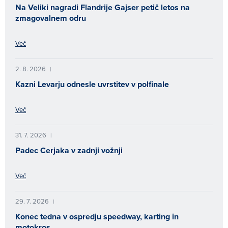
Na Veliki nagradi Flandrije Gajser petič letos na
zmagovalnem odru
Več
2. 8. 2026
|
Kazni Levarju odnesle uvrstitev v polfinale
Več
31. 7. 2026
|
Padec Cerjaka v zadnji vožnji
Več
29. 7. 2026
|
Konec tedna v ospredju speedway, karting in
motokros