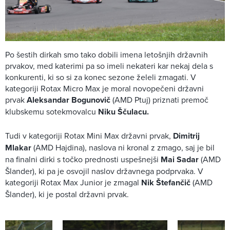
Po šestih dirkah smo tako dobili imena letošnjih državnih
prvakov, med katerimi pa so imeli nekateri kar nekaj dela s
konkurenti, ki so si za konec sezone želeli zmagati. V
kategoriji Rotax Micro Max je moral novopečeni državni
prvak
Aleksandar Bogunovič
(AMD Ptuj) priznati premoč
klubskemu sotekmovalcu
Niku Ščulacu.
Tudi v kategoriji Rotax Mini Max državni prvak,
Dimitrij
Mlakar
(AMD Hajdina), naslova ni kronal z zmago, saj je bil
na finalni dirki s točko prednosti uspešnejši
Mai Sadar
(AMD
Šlander), ki pa je osvojil naslov državnega podprvaka. V
kategoriji Rotax Max Junior je zmagal
Nik Štefančič
(AMD
Šlander), ki je postal državni prvak.