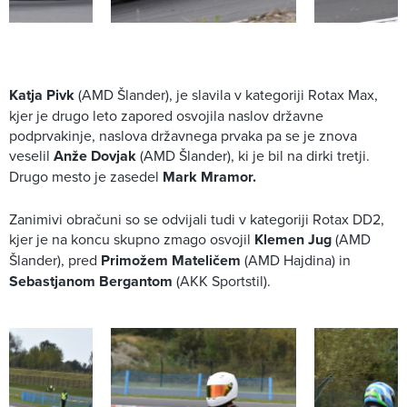
Katja Pivk
(AMD Šlander), je slavila v kategoriji Rotax Max,
kjer je drugo leto zapored osvojila naslov državne
podprvakinje, naslova državnega prvaka pa se je znova
veselil
Anže Dovjak
(AMD Šlander), ki je bil na dirki tretji.
Drugo mesto je zasedel
Mark Mramor.
Zanimivi obračuni so se odvijali tudi v kategoriji Rotax DD2,
kjer je na koncu skupno zmago osvojil
Klemen Jug
(AMD
Šlander), pred
Primožem Mateličem
(AMD Hajdina) in
Sebastjanom Bergantom
(AKK Sportstil).