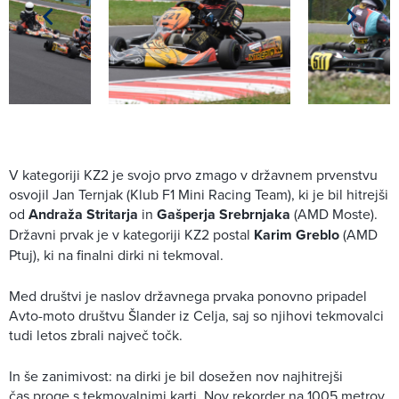
V kategoriji KZ2 je svojo prvo zmago v državnem prvenstvu
osvojil Jan Ternjak (Klub F1 Mini Racing Team), ki je bil hitrejši
od
Andraža Stritarja
in
Gašperja Srebrnjaka
(AMD Moste).
Državni prvak je v kategoriji KZ2 postal
Karim Greblo
(AMD
Ptuj), ki na finalni dirki ni tekmoval.
Med društvi je naslov državnega prvaka ponovno pripadel
Avto-moto društvu Šlander iz Celja, saj so njihovi tekmovalci
tudi letos zbrali največ točk.
In še zanimivost: na dirki je bil dosežen nov najhitrejši
čas proge s tekmovalnimi karti. Nov rekorder na 1005 metrov