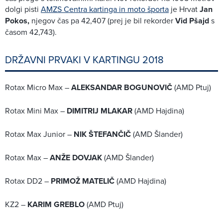
dolgi pisti
AMZS Centra kartinga in moto športa
je Hrvat
Jan
Pokos,
njegov čas pa 42,407 (prej je bil rekorder
Vid Pšajd
s
časom 42,743).
DRŽAVNI PRVAKI V KARTINGU 2018
Rotax Micro Max –
ALEKSANDAR BOGUNOVIČ
(AMD Ptuj)
Rotax Mini Max –
DIMITRIJ MLAKAR
(AMD Hajdina)
Rotax Max Junior –
NIK ŠTEFANČIČ
(AMD Šlander)
Rotax Max –
ANŽE DOVJAK
(AMD Šlander)
Rotax DD2 –
PRIMOŽ MATELIČ
(AMD Hajdina)
KZ2 –
KARIM GREBLO
(AMD Ptuj)