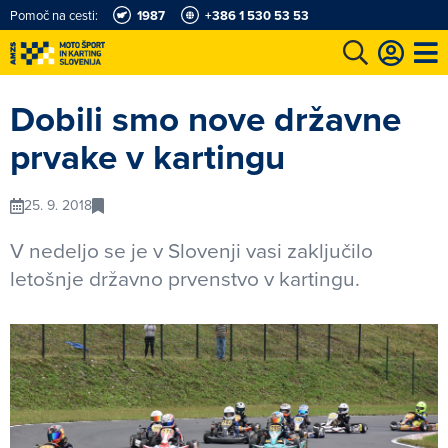
Pomoč na cesti:
1987
+386 1 530 53 53
e
Karting in motošportni center
Najboljši za volanom
Moj AMZS
Dobili smo nove državne
prvake v kartingu
25. 9. 2018
V nedeljo se je v Slovenji vasi zaključilo
letošnje državno prvenstvo v kartingu.