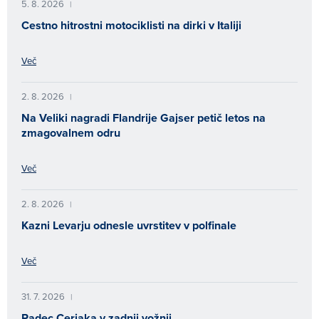
5. 8. 2026
|
Cestno hitrostni motociklisti na dirki v Italiji
Več
2. 8. 2026
|
Na Veliki nagradi Flandrije Gajser petič letos na
zmagovalnem odru
Več
2. 8. 2026
|
Kazni Levarju odnesle uvrstitev v polfinale
Več
31. 7. 2026
|
Padec Cerjaka v zadnji vožnji