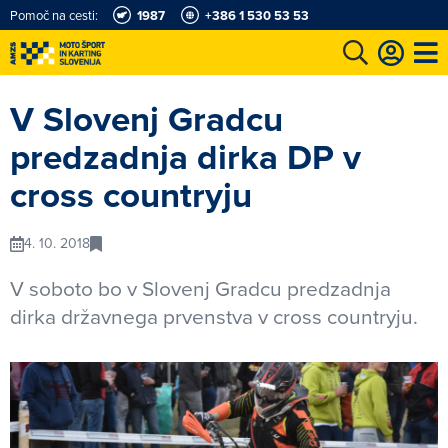
Pomoč na cesti:
1987
+386 1 530 53 53
e
Karting in motošportni center
Najboljši za volanom
Moj AMZS
V Slovenj Gradcu
predzadnja dirka DP v
cross countryju
4. 10. 2018
V soboto bo v Slovenj Gradcu predzadnja
dirka državnega prvenstva v cross countryju.