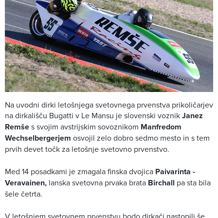
Na uvodni dirki letošnjega svetovnega prvenstva prikoličarjev
na dirkališču Bugatti v Le Mansu je slovenski voznik
Janez
Remše
s svojim avstrijskim sovoznikom
Manfredom
Wechselbergerjem
osvojil zelo dobro sedmo mesto in s tem
prvih devet točk za letošnje svetovno prvenstvo.
Med 14 posadkami je zmagala finska dvojica
Paivarinta -
Veravainen,
lanska svetovna prvaka brata
Birchall
pa sta bila
šele četrta.
V letošnjem svetovnem prvenstvu bodo dirkači nastopili še