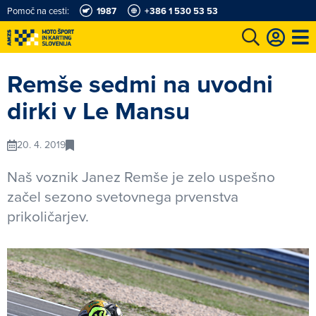
Pomoč na cesti:
1987
+386 1 530 53 53
e
Karting in motošportni center
Najboljši za volanom
Moj AMZS
Remše sedmi na uvodni
dirki v Le Mansu
20. 4. 2019
Naš voznik Janez Remše je zelo uspešno
začel sezono svetovnega prvenstva
prikoličarjev.