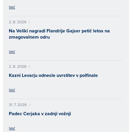
Več
2. 8. 2026
|
Na Veliki nagradi Flandrije Gajser petič letos na
zmagovalnem odru
Več
2. 8. 2026
|
Kazni Levarju odnesle uvrstitev v polfinale
Več
31. 7. 2026
|
Padec Cerjaka v zadnji vožnji
Več