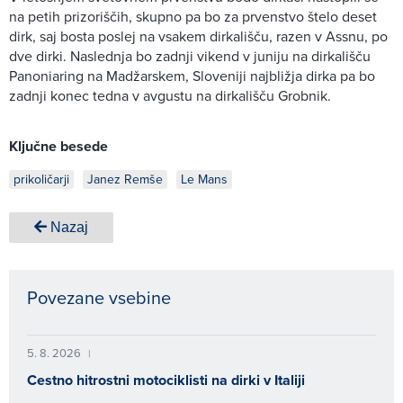
na petih prizoriščih, skupno pa bo za prvenstvo štelo deset
dirk, saj bosta poslej na vsakem dirkališču, razen v Assnu, po
dve dirki. Naslednja bo zadnji vikend v juniju na dirkališču
Panoniaring na Madžarskem, Sloveniji najbližja dirka pa bo
zadnji konec tedna v avgustu na dirkališču Grobnik.
Ključne besede
prikoličarji
Janez Remše
Le Mans
Nazaj
Povezane vsebine
5. 8. 2026
|
Cestno hitrostni motociklisti na dirki v Italiji