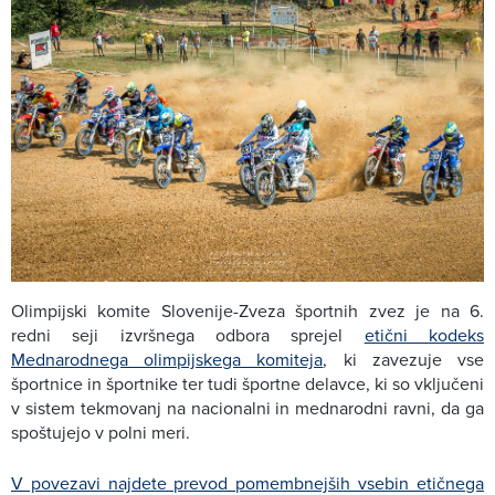
Olimpijski komite Slovenije-Zveza športnih zvez je na 6.
redni seji izvršnega odbora sprejel
etični kodeks
Mednarodnega olimpijskega komiteja
, ki zavezuje vse
športnice in športnike ter tudi športne delavce, ki so vključeni
v sistem tekmovanj na nacionalni in mednarodni ravni, da ga
spoštujejo v polni meri.
V povezavi najdete prevod pomembnejših vsebin etičnega