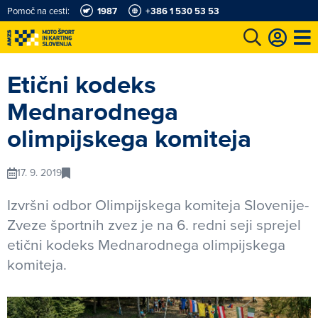
Pomoč na cesti:
1987
+386 1 530 53 53
e
Karting in motošportni center
Najboljši za volanom
Moj AMZS
Etični kodeks
Mednarodnega
olimpijskega komiteja
17. 9. 2019
Izvršni odbor Olimpijskega komiteja Slovenije-
Zveze športnih zvez je na 6. redni seji sprejel
etični kodeks Mednarodnega olimpijskega
komiteja.