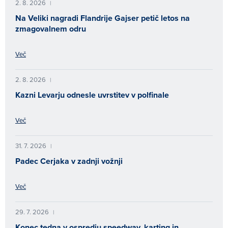
2. 8. 2026
|
Na Veliki nagradi Flandrije Gajser petič letos na
zmagovalnem odru
Več
2. 8. 2026
|
Kazni Levarju odnesle uvrstitev v polfinale
Več
31. 7. 2026
|
Padec Cerjaka v zadnji vožnji
Več
29. 7. 2026
|
Konec tedna v ospredju speedway, karting in