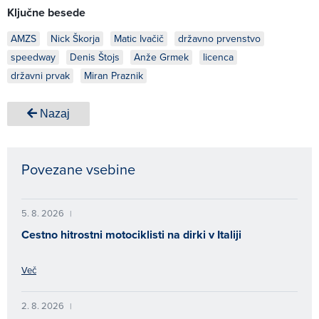
Ključne besede
AMZS
Nick Škorja
Matic Ivačič
državno prvenstvo
speedway
Denis Štojs
Anže Grmek
licenca
državni prvak
Miran Praznik
Nazaj
Povezane vsebine
5. 8. 2026
|
Cestno hitrostni motociklisti na dirki v Italiji
Več
2. 8. 2026
|