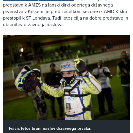
predstavnik AMZS na lanski dirki odprtega državnega
prvenstva v Krškem, je pred začetkom sezone iz AMD Krško
prestopil k ST Lendava. Tudi letos cilja na dobre predstave in
ubranitev državnega naslova.
Ivačič letos brani naslov državnega prvaka.