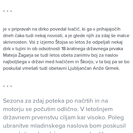
je v pripravah na dirko povedal Ivačič, ki ga v prihajajočih
dneh čaka tudi nekaj novosti, a je glede njih za zdaj še malce
skrivnosten. Vsi z izjemo Štojsa so letos že odpeljali nekaj
dirk v tujini in ob odsotnosti 18-kratnega državnega prvaka
Mateja Žagarja se tudi letos obeta zanimiv boj za naslov
najboljšega v državi med Ivačičem in Škorjo, v ta boj pa se bo
poskušal vmešati tudi obetavni Ljubljančan Anže Grmek.
Sezona za zdaj poteka po načrtih in na
motorju se počutim odlično. V letošnjem
državnem prvenstvu ciljam kar visoko. Poleg
ubranitve mladinskega naslova bom poskusil