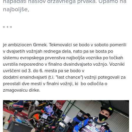
napadati naslov državnega prvaka. Upamo na
najboljše,
je ambiziocen Grmek. Tekmovalci se bodo v soboto pomerili
v dvajsetih vožnjah rednega dela, nato pa se bosta po
sistemu evropskega prvenstva najboljša voznika po točkah
uvrstila neposredno v finalno dvaindvajseto vožnjo. Vozniki
uvrščeni od 3. do 6. mesta pa se bodo v
dodatni enaindvajseti (t.i. "last chance") vožnji potegovali za
preostali dve mesti v finalni vožnji, ki bo odločila o
zmagovalcu dirke.