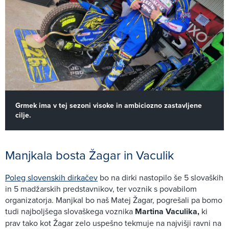
Grmek ima v tej sezoni visoke in ambiciozno zastavljene
cilje.
Manjkala bosta Žagar in Vaculik
Poleg slovenskih dirkačev
bo na dirki nastopilo še 5 slovaških
in 5 madžarskih predstavnikov, ter voznik s povabilom
organizatorja. Manjkal bo naš Matej Žagar, pogrešali pa bomo
tudi najboljšega slovaškega voznika
Martina Vaculika,
ki
prav tako kot Žagar zelo uspešno tekmuje na najvišji ravni na