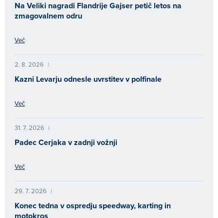
Na Veliki nagradi Flandrije Gajser petič letos na
zmagovalnem odru
Več
2. 8. 2026
|
Kazni Levarju odnesle uvrstitev v polfinale
Več
31. 7. 2026
|
Padec Cerjaka v zadnji vožnji
Več
29. 7. 2026
|
Konec tedna v ospredju speedway, karting in
motokros