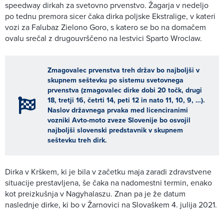
speedway dirkah za svetovno prvenstvo. Žagarja v nedeljo
po tednu premora sicer čaka dirka poljske Ekstralige, v kateri
vozi za Falubaz Zielono Goro, s katero se bo na domačem
ovalu srečal z drugouvrščeno na lestvici Sparto Wroclaw.
Zmagovalec prvenstva treh držav bo najboljši v
skupnem seštevku po sistemu svetovnega
prvenstva (zmagovalec dirke dobi 20 točk, drugi
18, tretji 16, četrti 14, peti 12 in nato 11, 10, 9, …).
Naslov državnega prvaka med licenciranimi
vozniki Avto-moto zveze Slovenije bo osvojil
najboljši slovenski predstavnik v skupnem
seštevku treh dirk.
Dirka v Krškem, ki je bila v začetku maja zaradi zdravstvene
situacije prestavljena, še čaka na nadomestni termin, enako
kot preizkušnja v Nagyhalaszu. Znan pa je že datum
naslednje dirke, ki bo v Žarnovici na Slovaškem 4. julija 2021.