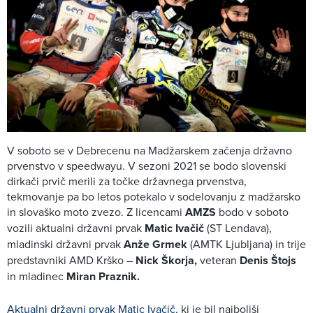
V soboto se v Debrecenu na Madžarskem začenja državno
prvenstvo v speedwayu. V sezoni 2021 se bodo slovenski
dirkači prvič merili za točke državnega prvenstva,
tekmovanje pa bo letos potekalo v sodelovanju z madžarsko
in slovaško moto zvezo. Z licencami
AMZS
bodo v soboto
vozili aktualni državni prvak
Matic Ivačič
(ST Lendava),
mladinski državni prvak
Anže Grmek
(AMTK Ljubljana) in trije
predstavniki AMD Krško –
Nick Škorja,
veteran
Denis Štojs
in mladinec
Miran Praznik.
Aktualni državni prvak Matic Ivačič,
ki je bil najboljši