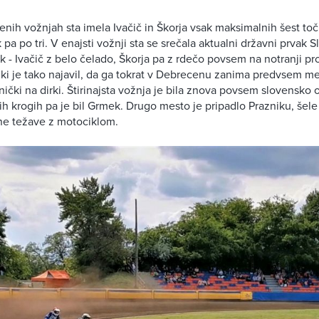
enih vožnjah sta imela Ivačič in Škorja vsak maksimalnih šest točk
pa po tri. V enajsti vožnji sta se srečala aktualni državni prvak S
k - Ivačič z belo čelado, Škorja pa z rdečo povsem na notranji pr
, ki je tako najavil, da ga tokrat v Debrecenu zanima predvsem mes
ički na dirki. Štirinajsta vožnja je bila znova povsem slovensko 
irih krogih pa je bil Grmek. Drugo mesto je pripadlo Prazniku, šele 
čne težave z motociklom.