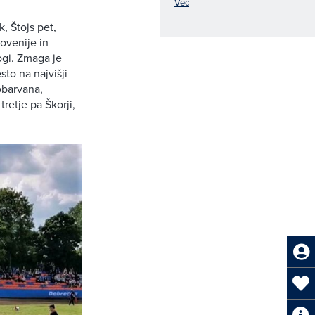
Več
, Štojs pet,
lovenije in
ogi. Zmaga je
to na najvišji
obarvana,
tretje pa Škorji,