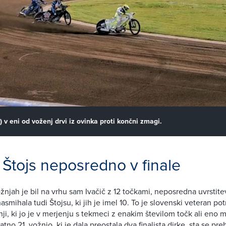
) v eni od voženj drvi iz ovinka proti končni zmagi.
n Štojs neposredno v finale
žnjah je bil na vrhu sam Ivačič z 12 točkami, neposredna uvrstitev
asmihala tudi Štojsu, ki jih je imel 10. To je slovenski veteran potr
ji, ki jo je v merjenju s tekmeci z enakim številom točk ali eno 
atno 21. vožnjo, ki je dala preostala dva finalista dirke, sta se preb