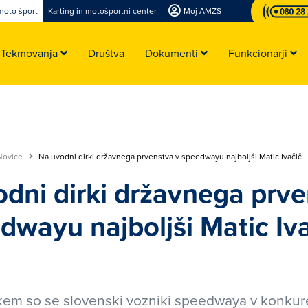
moto šport
Karting in motošportni center
Moj AMZS
Tekmovanja
Društva
Dokumenti
Funkcionarji
Novice
Na uvodni dirki državnega prvenstva v speedwayu najboljši Matic Ivačič
dni dirki državnega prv
dwayu najboljši Matic Iv
em so se slovenski vozniki speedwaya v konkur