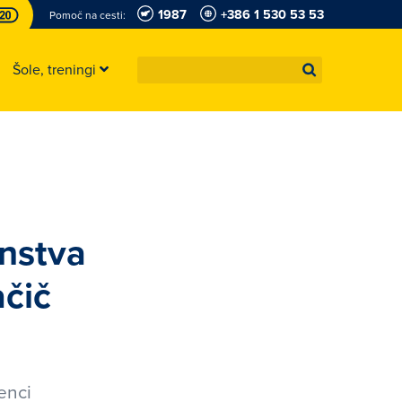
1987
+386 1 530 53 53
Pomoč na cesti:
Šole, treningi
enstva
ačič
enci