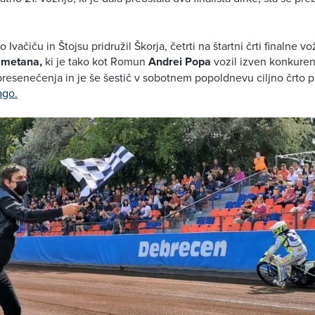
o Ivačiču in Štojsu pridružil Škorja, četrti na štartni črti finalne v
Smetana,
ki je tako kot Romun
Andrei Popa
vozil izven konkuren
 presenečenja in je še šestič v sobotnem popoldnevu ciljno črto pr
ago.