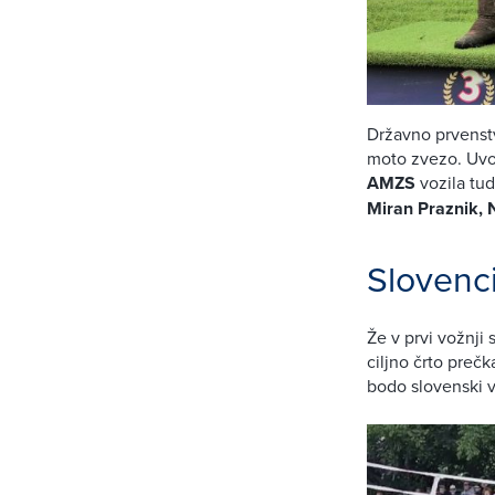
Državno prvenst
moto zvezo. Uvo
AMZS
vozila tud
Miran Praznik, 
Slovenci
Že v prvi vožnji s
ciljno črto prečk
bodo slovenski vo