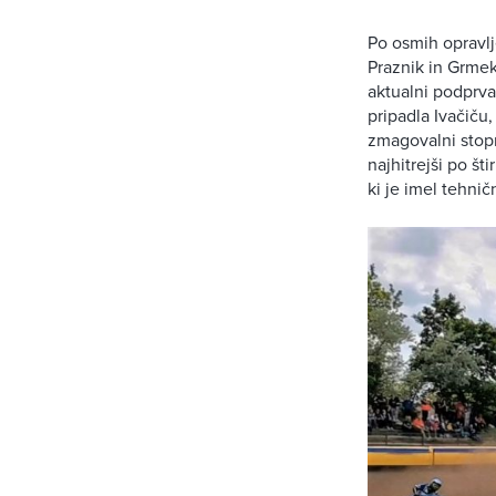
Po osmih opravlj
Praznik in Grmek 
aktualni podprva
pripadla Ivačiču
zmagovalni stopn
najhitrejši po št
ki je imel tehni