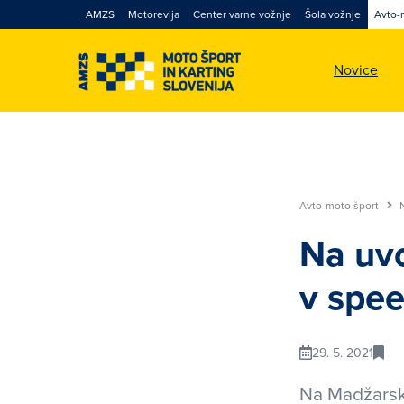
AMZS
Motorevija
Center varne vožnje
Šola vožnje
Avto-
Novice
Avto-moto šport
Na uvo
v spee
29. 5. 2021
Na Madžarsk