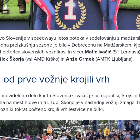
vo Slovenije v speedwayu letos poteka v sodelovanju z madžarsk
dna preizkušnja sezone je bila v Debrecenu na Madžarskem, kjer
i peterica slovenskih voznikov, in sicer
Matic Ivačič
(ST Lendava
Nick Škorja
(vsi AMD Krško) in
Anže Grmek
(AMTK Ljubljana).
 od prve vožnje krojili vrh
mo videli na delu kar tri Slovence. Ivačič je bil najboljši, Štojs in
ala na mestih dve in tri. Tudi Škorja je v naslednji vožnji zmagal 
zniki tokrat pošteno krojili vrh lestvice na dirki.