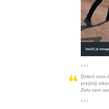
Ivačič je zmag
Dobro smo de
prejšnji vike
Zelo sem ves