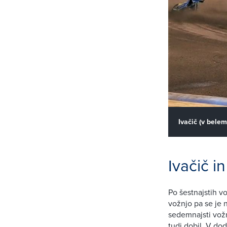
Ivačič (v belem
Ivačič i
Po šestnajstih vo
vožnjo pa se je n
sedemnajsti vožn
tudi dobil. V dod