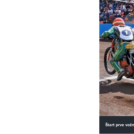
Štart prve vožn