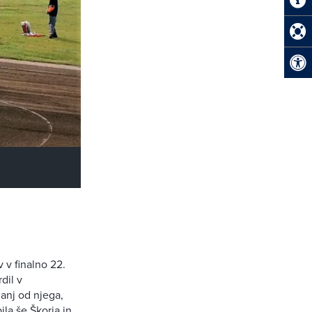
 v finalno 22.
dil v
manj od njega,
ila še Škorja in