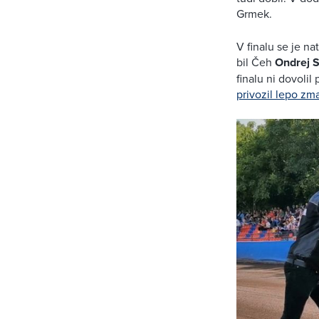
Grmek.
V finalu se je nat
bil Čeh
Ondrej 
finalu ni dovolil
privozil lepo zm