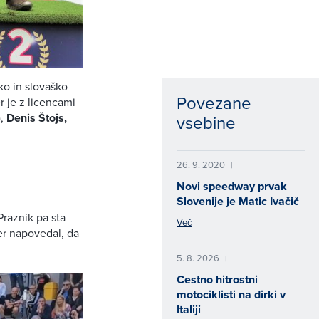
o in slovaško
Povezane
 je z licencami
),
Denis Štojs,
vsebine
26. 9. 2020
|
Novi speedway prvak
Slovenije je Matic Ivačič
 Praznik pa sta
Več
ter napovedal, da
5. 8. 2026
|
Cestno hitrostni
motociklisti na dirki v
Italiji