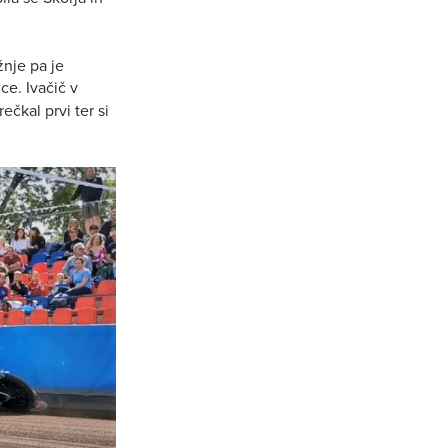
ožnje pa je
ce. Ivačič v
ečkal prvi ter si