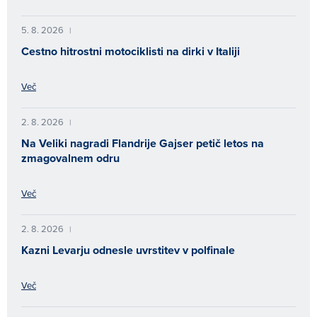
5. 8. 2026
|
Cestno hitrostni motociklisti na dirki v Italiji
Več
2. 8. 2026
|
Na Veliki nagradi Flandrije Gajser petič letos na
zmagovalnem odru
Več
2. 8. 2026
|
Kazni Levarju odnesle uvrstitev v polfinale
Več