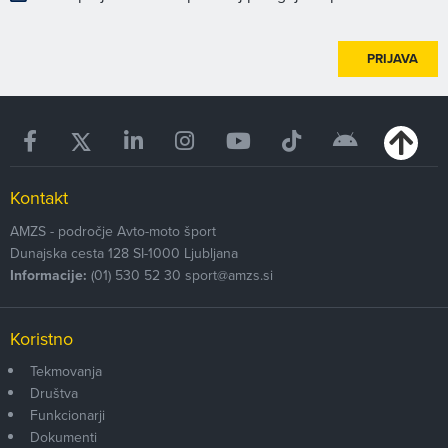
PRIJAVA
Kontakt
AMZS - področje Avto-moto šport
Dunajska cesta 128
SI-1000
Ljubljana
Informacije:
(01) 530 52 30
sport@amzs.si
Koristno
Tekmovanja
Društva
Funkcionarji
Dokumenti