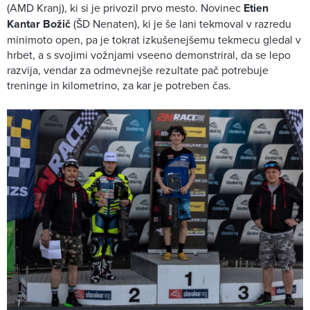
(AMD Kranj), ki si je privozil prvo mesto. Novinec
Etien
Kantar Božič
(ŠD Nenaten), ki je še lani tekmoval v razredu
minimoto open, pa je tokrat izkušenejšemu tekmecu gledal v
hrbet, a s svojimi vožnjami vseeno demonstriral, da se lepo
razvija, vendar za odmevnejše rezultate pač potrebuje
treninge in kilometrino, za kar je potreben čas.