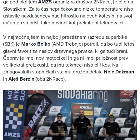
ga pod okriljem
AMZS
organizira društvo 2NRace, je bilo na
Slovaškem. Za ta čas nepričakovano nizke temperature niso
ustavile navdušencev nad hitrostjo na dveh kolesih, na svoj
račun pa so prišli tako novinci kot prekaljeni tekmovalci.
V najmočnejšem in najbolj prestižnem razredu superbike
(SBK) je
Marko Bolko
(AMD Trebnje) potrdil, da bo tudi letos
glavni favorit za naslov državnega prvaka, ki ga tudi brani.
Čeprav je imel nov motocikel in ga ni imel priložnost prav
velikokrat preizkusiti, pa mu tekmeci niso bili kos. Na
zmagovalnih stopničkah sta mu družbo delala
Nejc Dežman
in
Aleš Berzin
(oba 2NRace).