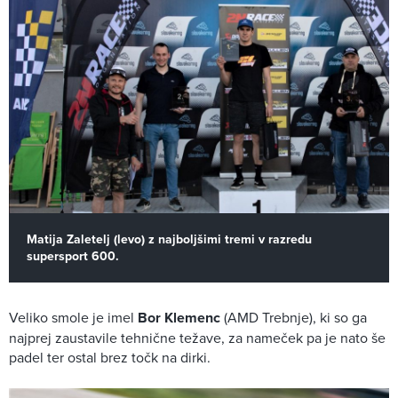
Matija Zaletelj (levo) z najboljšimi tremi v razredu
supersport 600.
Veliko smole je imel
Bor Klemenc
(AMD Trebnje), ki so ga
najprej zaustavile tehnične težave, za nameček pa je nato še
padel ter ostal brez točk na dirki.