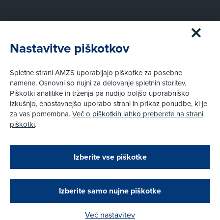
Članstvo AMZS
Postanite član AMZS
Nastavitve piškotkov
Zakaj (p)ostati član?
Primerjava članstev
Spletne strani AMZS uporabljajo piškotke za posebne
Kako vam pomagamo
namene. Osnovni so nujni za delovanje spletnih storitev.
Piškotki analitike in trženja pa nudijo boljšo uporabniško
izkušnjo, enostavnejšo uporabo strani in prikaz ponudbe, ki je
Pravni vidiki
za vas pomembna.
Več o piškotkih lahko preberete na strani
Piškotki
piškotki
.
Politika zasebnosti
Pravno obvestilo
Zapri
Podarjamo vam 10 €!
Izberite vse piškotke
Obstoječi in novi AMZS člani, ki boste v AMZS
centru sklenili avtomobilsko zavarovanje in
© AMZS
Produkcija:
Creatim
|
opravili registracijo vozila, boste prejeli
Pri spletni včlanitvi so podprta naslednja plačilna sredstva:
vrednostno darilno kartico z dobroimetjem v višini
Izberite samo nujne piškotke
10 €.
Več nastavitev
Kako do darila?