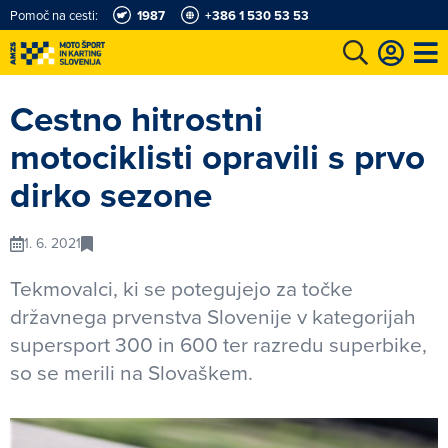
Pomoč na cesti:
1987
+386 1 530 53 53
e
Karting in motošportni center
Najboljši za volanom
Moj AMZS
Cestno hitrostni
motociklisti opravili s prvo
dirko sezone
1. 6. 2021
Tekmovalci, ki se potegujejo za točke
državnega prvenstva Slovenije v kategorijah
supersport 300 in 600 ter razredu superbike,
so se merili na Slovaškem.