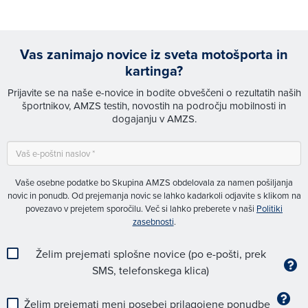
Vas zanimajo novice iz sveta motošporta in
kartinga?
Prijavite se na naše e-novice in bodite obveščeni o rezultatih naših
športnikov, AMZS testih, novostih na področju mobilnosti in
dogajanju v AMZS.
Vaše osebne podatke bo Skupina AMZS obdelovala za namen pošiljanja
novic in ponudb. Od prejemanja novic se lahko kadarkoli odjavite s klikom na
povezavo v prejetem sporočilu. Več si lahko preberete v naši
Politiki
zasebnosti
.
Želim prejemati splošne novice (po e-pošti, prek
SMS, telefonskega klica)
Želim prejemati meni posebej prilagojene ponudbe