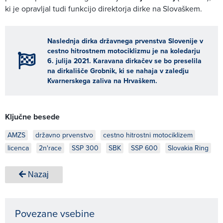
ki je opravljal tudi funkcijo direktorja dirke na Slovaškem.
Naslednja dirka državnega prvenstva Slovenije v
cestno hitrostnem motociklizmu je na koledarju
6. julija 2021. Karavana dirkačev se bo preselila
na dirkališče Grobnik, ki se nahaja v zaledju
Kvarnerskega zaliva na Hrvaškem.
Ključne besede
AMZS
državno prvenstvo
cestno hitrostni motociklizem
licenca
2n'race
SSP 300
SBK
SSP 600
Slovakia Ring
Nazaj
Povezane vsebine