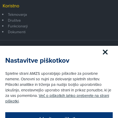
Koristno
Tekmovanja
Društva
Funkcionarji
Dokumenti
Članstvo AMZS
Postanite član AMZS
Nastavitve piškotkov
Zakaj (p)ostati član?
Primerjava članstev
Spletne strani AMZS uporabljajo piškotke za posebne
Kako vam pomagamo
namene. Osnovni so nujni za delovanje spletnih storitev.
Piškotki analitike in trženja pa nudijo boljšo uporabniško
izkušnjo, enostavnejšo uporabo strani in prikaz ponudbe, ki je
Pravni vidiki
za vas pomembna.
Več o piškotkih lahko preberete na strani
Piškotki
piškotki
.
Politika zasebnosti
Pravno obvestilo
Zapri
Podarjamo vam 10 €!