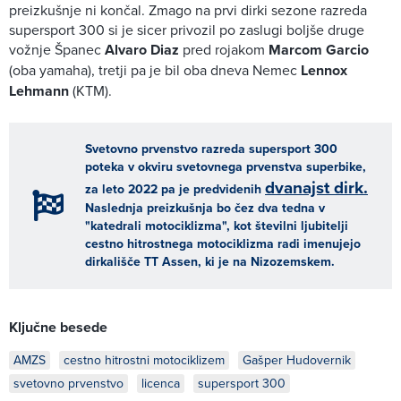
preizkušnje ni končal. Zmago na prvi dirki sezone razreda
supersport 300 si je sicer privozil po zaslugi boljše druge
vožnje Španec
Alvaro Diaz
pred rojakom
Marcom Garcio
(oba yamaha), tretji pa je bil oba dneva Nemec
Lennox
Lehmann
(KTM).
Svetovno prvenstvo razreda supersport 300
poteka v okviru svetovnega prvenstva superbike,
dvanajst dirk.
za leto 2022 pa je predvidenih
Naslednja preizkušnja bo čez dva tedna v
"katedrali motociklizma", kot številni ljubitelji
cestno hitrostnega motociklizma radi imenujejo
dirkališče TT Assen, ki je na Nizozemskem.
Ključne besede
AMZS
cestno hitrostni motociklizem
Gašper Hudovernik
svetovno prvenstvo
licenca
supersport 300