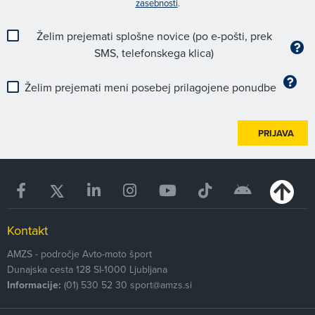
zasebnosti
.
Želim prejemati splošne novice (po e-pošti, prek
SMS, telefonskega klica)
Želim prejemati meni posebej prilagojene ponudbe
PRIJAVA
Kontakt
AMZS - področje Avto-moto šport
Dunajska cesta 128
SI-1000
Ljubljana
Informacije:
(01) 530 52 30
sport@amzs.si