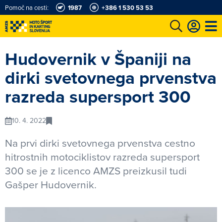
Pomoč na cesti:
1987
+386 1 530 53 53
e
Karting in motošportni center
Najboljši za volanom
Moj AMZS
Hudovernik v Španiji na
dirki svetovnega prvenstva
razreda supersport 300
10. 4. 2022
Na prvi dirki svetovnega prvenstva cestno
hitrostnih motociklistov razreda supersport
300 se je z licenco AMZS preizkusil tudi
Gašper Hudovernik.