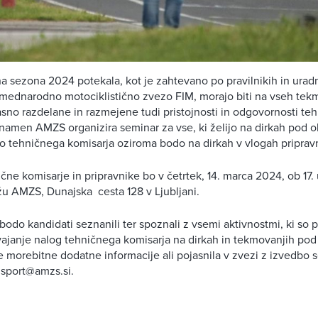
 sezona 2024 potekala, kot je zahtevano po pravilnikih in urad
z mednarodno motociklistično zvezo FIM, morajo biti na vseh te
sno razdelane in razmejene tudi pristojnosti in odgovornosti teh
 namen AMZS organizira seminar za vse, ki želijo na dirkah pod 
ijo tehničnega komisarja oziroma bodo na dirkah v vlogah priprav
ne komisarje in pripravnike bo v četrtek, 14. marca 2024, ob 17. u
u AMZS, Dunajska cesta 128 v Ljubljani.
bodo kandidati seznanili ter spoznali z vsemi aktivnostmi, ki so 
zvajanje nalog tehničnega komisarja na dirkah in tekmovanjih po
e morebitne dodatne informacije ali pojasnila v zvezi z izvedbo 
 sport@amzs.si.