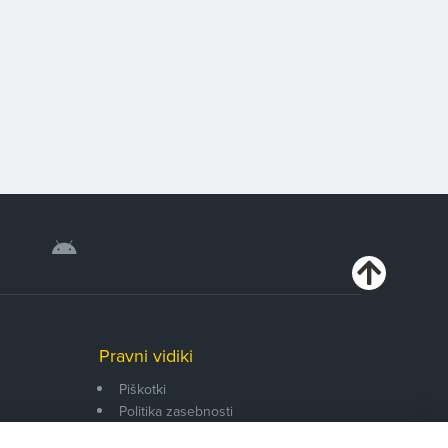
Pravni vidiki
Piškotki
Politika zasebnosti
Pravno obvestilo