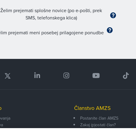
Želim prejemati splošne novice (po e-pošti, prek
SMS, telefonskega klica)
lim prejemati meni posebej prilagojene ponudbe
o
Članstvo AMZS
vanja
Postanite član AMZS
va
Zakaj (p)ostati član?
onarji
Primerjava članstev