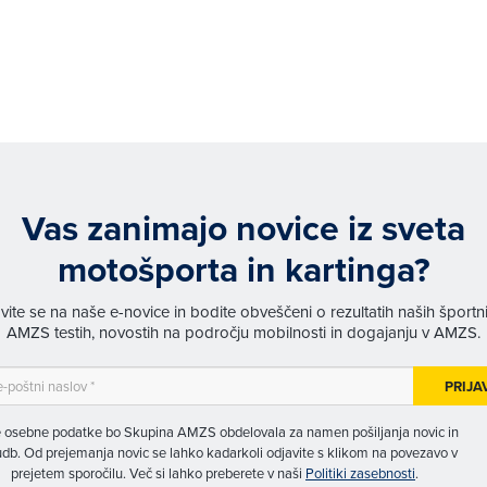
Vas zanimajo novice iz sveta
motošporta in kartinga?
avite se na naše e-novice in bodite obveščeni o rezultatih naših športn
AMZS testih, novostih na področju mobilnosti in dogajanju v AMZS.
PRIJA
 osebne podatke bo Skupina AMZS obdelovala za namen pošiljanja novic in
db. Od prejemanja novic se lahko kadarkoli odjavite s klikom na povezavo v
prejetem sporočilu. Več si lahko preberete v naši
Politiki zasebnosti
.