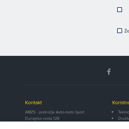
Že
Kontakt
Koristn
AMZS - področje Avto-moto šport
Tekmo
Dunajska cesta 128
Društ
SI-1000
Ljubljana
Funkci