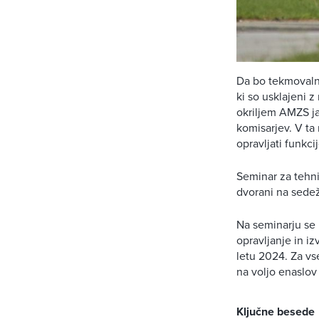
Da bo tekmovalna
ki so usklajeni 
okriljem AMZS ja
komisarjev. V ta
opravljati funkc
Seminar za tehnič
dvorani na sedež
Na seminarju se 
opravljanje in i
letu 2024. Za vs
na voljo enaslov
Ključne besede