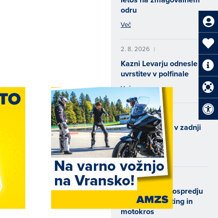
odru
Več
2. 8. 2026
|
Kazni Levarju odnesle
uvrstitev v polfinale
Več
31. 7. 2026
|
Padec Cerjaka v zadnji
vožnji
Več
29. 7. 2026
|
Konec tedna v ospredju
speedway, karting in
motokros