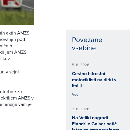
nih aktih AMZS,
Povezane
kmovanjih pod
ničnih
vsebine
okriljem AMZS
nikov.
5. 8. 2026
|
ri v sejni
Cestno hitrostni
motociklisti na dirki v
Italiji
potrebne za
Več
d okriljem AMZS v
seminarja vam je
2. 8. 2026
|
Na Veliki nagradi
Flandrije Gajser petič
letos na zmagovalnem