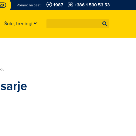
1987
+386 1 530 53 53
Pomoč na cesti:
Šole, treningi
ngu
sarje