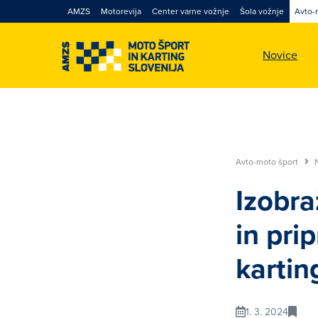
AMZS
Motorevija
Center varne vožnje
Šola vožnje
Avto-
Novice
Avto-moto šport
Izobra
in pri
kartin
1. 3. 2024