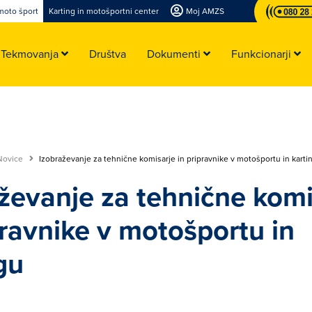
moto šport
Karting in motošportni center
Moj AMZS
Tekmovanja
Društva
Dokumenti
Funkcionarji
Novice
Izobraževanje za tehnične komisarje in pripravnike v motošportu in karti
ževanje za tehnične komi
pravnike v motošportu in
gu