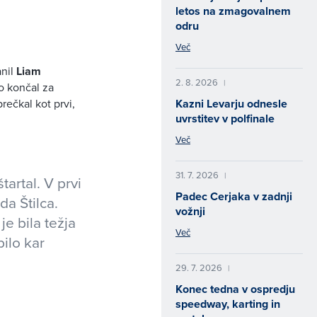
letos na zmagovalnem
odru
Več
anil
Liam
2. 8. 2026
|
o končal za
prečkal kot prvi,
Kazni Levarju odnesle
uvrstitev v polfinale
Več
31. 7. 2026
|
artal. V prvi
Padec Cerjaka v zadnji
da Štilca.
vožnji
je bila težja
Več
bilo kar
29. 7. 2026
|
Konec tedna v ospredju
speedway, karting in