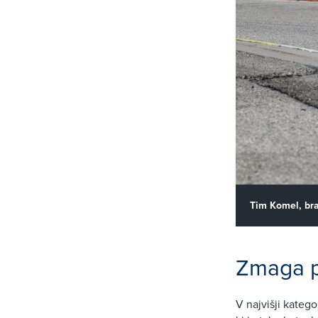
Tim Komel, bra
Zmaga p
V najvišji katego