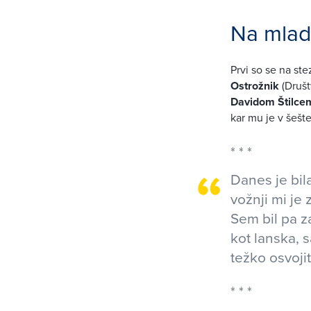
Na mladi
Prvi so se na st
Ostrožnik
(Društ
Davidom Štilce
kar mu je v šešt
Danes je bil
vožnji mi je
Sem bil pa za
kot lanska, s
težko osvoji