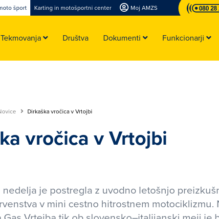
moto šport
Karting in motošportni center
Moj AMZS
Tekmovanja
Društva
Dokumenti
Funkcionarji
Novice
Dirkaška vročica v Vrtojbi
ka vročica v Vrtojbi
a nedelja je postregla z uvodno letošnjo preizkuš
venstva v mini cestno hitrostnem motociklizmu. 
 Gas Vrtejba tik ob slovensko–italijanski meji je b