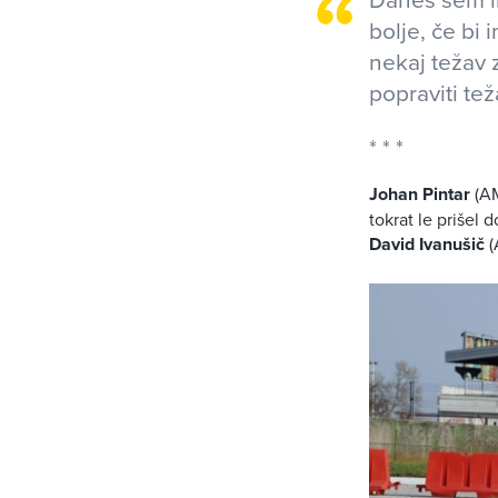
bolje, če bi
nekaj težav 
popraviti te
Johan Pintar
(AM
tokrat le prišel 
David Ivanušič
(