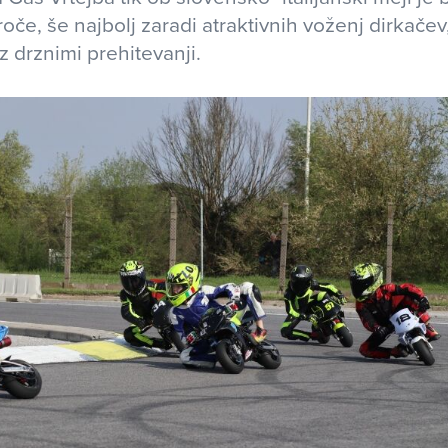
če, še najbolj zaradi atraktivnih voženj dirkačev,
z drznimi prehitevanji.