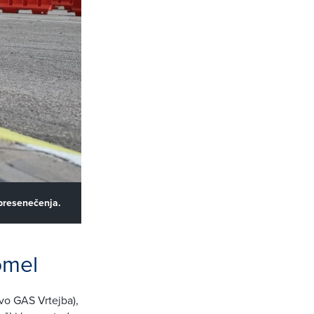
 presenečenja.
omel
vo GAS Vrtejba),