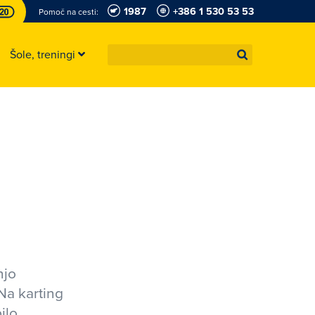
1987
+386 1 530 53 53
Pomoč na cesti:
Šole, treningi
njo
Na karting
ilo