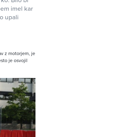
 sem imel kar
o upali
v z motorjem, je
sto je osvojil