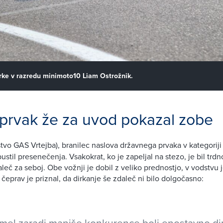
ke v razredu minimoto10 Liam Ostrožnik.
 prvak že za uvod pokazal zobe
tvo GAS Vrtejba), branilec naslova državnega prvaka v kategoriji
pustil presenečenja. Vsakokrat, ko je zapeljal na stezo, je bil trd
leč za seboj. Obe vožnji je dobil z veliko prednostjo, v vodstvu 
čeprav je priznal, da dirkanje še zdaleč ni bilo dolgočasno:
el zaradi manjše konkurence bolj enostavno dirk