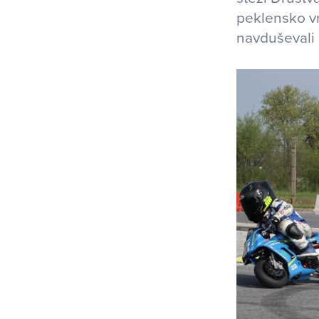
peklensko vro
navduševali 