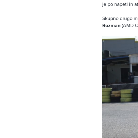
je po napeti in a
Skupno drugo mes
Rozman
(AMD Or