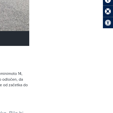
 minimoto 14,
no odločen, da
je od začetka do
o. Bilo bi