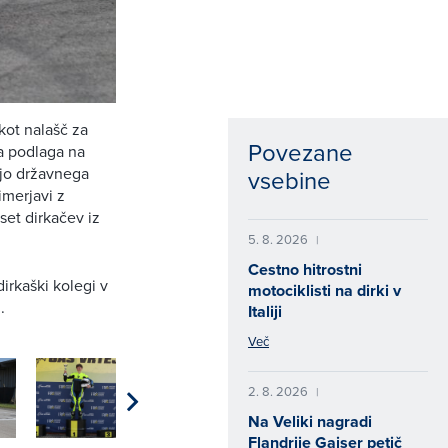
kot nalašč za
Povezane
na podlaga na
šnjo državnega
vsebine
merjavi z
set dirkačev iz
5. 8. 2026
|
Cestno hitrostni
dirkaški kolegi v
motociklisti na dirki v
.
Italiji
Več
2. 8. 2026
|
Na Veliki nagradi
Flandrije Gajser petič