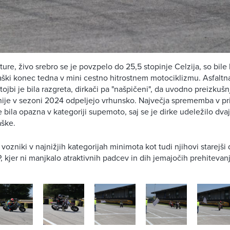
ure, živo srebro se je povzpelo do 25,5 stopinje Celzija, so bile 
rkaški konec tedna v mini cestno hitrostnem motociklizmu. Asfalt
rtojbi je bila razgreta, dirkači pa "našpičeni", da uvodno preizku
ije v sezoni 2024 odpeljejo vrhunsko. Največja sprememba v pri
 bila opazna v kategoriji supemoto, saj se je dirke udeležilo dvaj
aške.
 vozniki v najnižjih kategorijah minimota kot tudi njihovi starejši 
, kjer ni manjkalo atraktivnih padcev in dih jemajočih prehitevanj