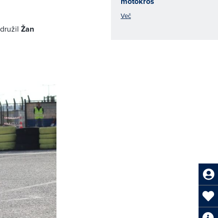
motokros
Več
idružil
Žan