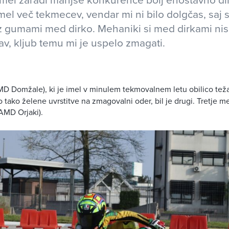
 imel več tekmecev, vendar mi ni bilo dolgčas, saj
z gumami med dirko. Mehaniki si med dirkami nis
žav, kljub temu mi je uspelo zmagati.
D Domžale), ki je imel v minulem tekmovalnem letu obilico teža
do tako želene uvrstitve na zmagovalni oder, bil je drugi. Tretje me
AMD Orjaki).