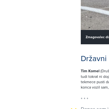
Zmagovalec dir
Državni
Tim Komel
(Druš
tudi tokrat ni do
tekmece pusti da
konca vozil sam, 
Danes sem im