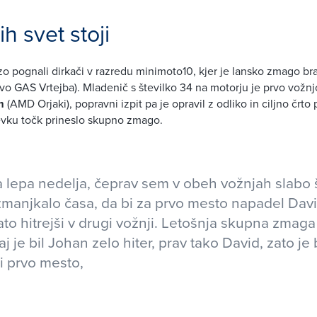
h svet stoji
ezo pognali dirkači v razredu minimoto10, kjer je lansko zmago br
vo GAS Vrtejba). Mladenič s številko 34 na motorju je prvo vožnj
m
(AMD Orjaki), popravni izpit pa je opravil z odliko in ciljno črto 
evku točk prineslo skupno zmago.
a lepa nedelja, čeprav sem v obeh vožnjah slabo št
 zmanjkalo časa, da bi za prvo mesto napadel Davi
to hitrejši v drugi vožnji. Letošnja skupna zmaga 
aj je bil Johan zelo hiter, prav tako David, zato je 
ti prvo mesto,