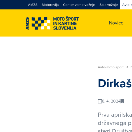
AMZS
Motorevija
Center varne vožnje
Šola vožnje
Avto-
Novice
Avto-moto šport
Dirkaš
8. 4. 2024
Prva aprilsk
državnega pr
stezi Društva