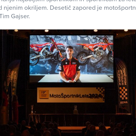
njenim okriljem. Desetič zapored je motošportni
Tim Gajser.