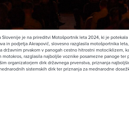
Slovenije je na prireditvi Motošportnik leta 2024, ki je potekala
va in podjetja Akrapovič, slovesno razglasila motošportnika leta,
ja državnim prvakom v panogah cestno hitrostni motociklizem, ka
in motokros, razglasila najboljše voznike posamezne panoge ter 
jšim organizatorjem dirk državnega prvenstva, priznanja najboljš
mednarodnih sistemskih dirk ter priznanja za mednarodne dosež