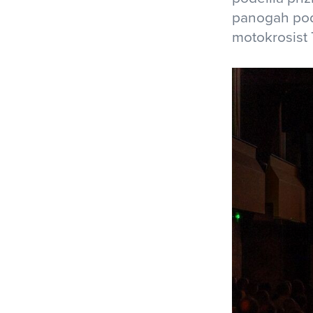
panogah pod 
motokrosist 