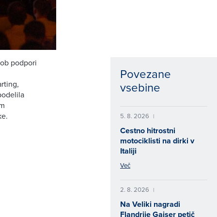
 ob podpori
Povezane
rting,
vsebine
podelila
im
ke.
5. 8. 2026
|
Cestno hitrostni
motociklisti na dirki v
Italiji
Več
2. 8. 2026
|
Na Veliki nagradi
Flandrije Gajser petič