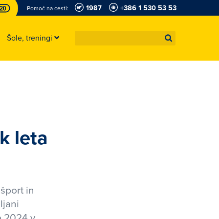
1987
+386 1 530 53 53
Pomoč na cesti:
Šole, treningi
k leta
šport in
ljani
o 2024 v