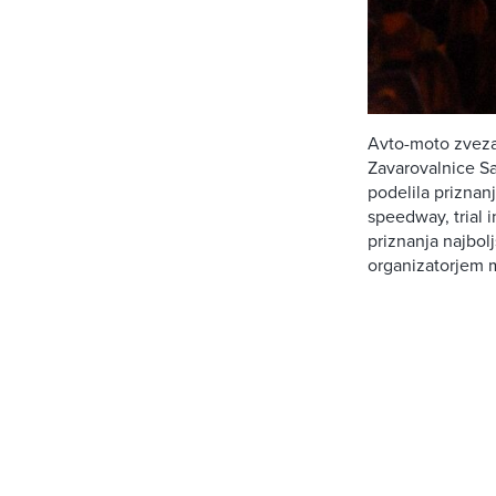
Avto-moto zveza 
Zavarovalnice Sa
podelila priznan
speedway, trial 
priznanja najbol
organizatorjem 