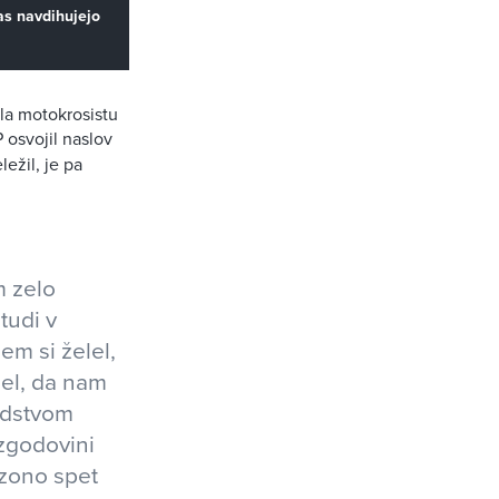
as navdihujejo
dla motokrosistu
osvojil naslov
ežil, je pa
m zelo
tudi v
em si želel,
sel, da nam
odstvom
 zgodovini
ezono spet