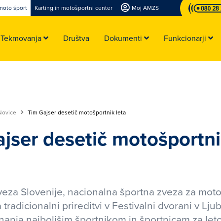
moto šport
Karting in motošportni center
Moj AMZS
Tekmovanja
Društva
Dokumenti
Funkcionarji
Novice
Tim Gajser desetič motošportnik leta
jser desetič motošportni
eza Slovenije, nacionalna športna zveza za moto
a tradicionalni prireditvi v Festivalni dvorani v Ljub
znanja najboljšim športnikom in športnicam za let