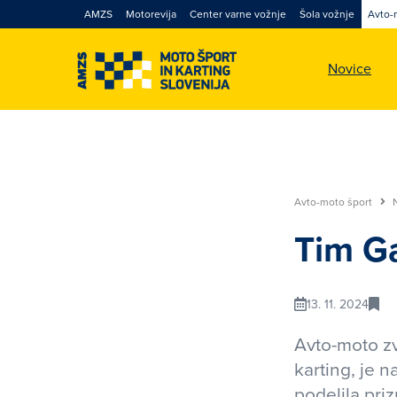
AMZS
Motorevija
Center varne vožnje
Šola vožnje
Avto-
Novice
Avto-moto šport
Tim Ga
13. 11. 2024
Avto-moto zv
karting, je n
podelila pri