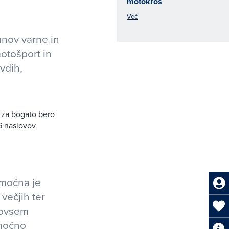
motokros
Več
anov varne in
otošport in
vdih,
li za bogato bero
6 naslovov
 močna je
večjih ter
 povsem
 močno