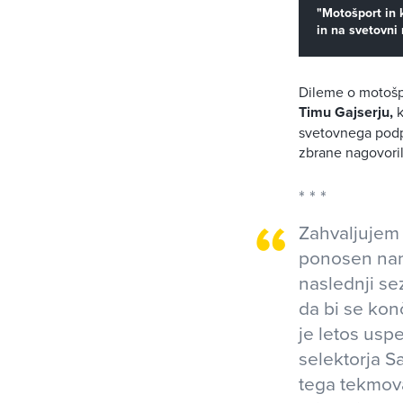
"Motošport in 
in na svetovni
Dileme o motošpo
Timu Gajserju,
k
svetovnega podpr
zbrane nagovoril
Zahvaljujem 
ponosen nanj
naslednji sez
da bi se kon
je letos usp
selektorja Sa
tega tekmova