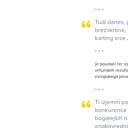
Tudi danes, 
brezskrbne, 
karting srce
je poudaril ter i
vrhunskih rezult
evropskega prva
Ti izjemni p
konkurenca v
bogatejših n
enakovredni,