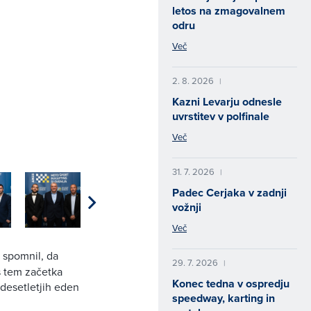
letos na zmagovalnem
odru
Več
2. 8. 2026
|
Kazni Levarju odnesle
uvrstitev v polfinale
Več
31. 7. 2026
|
Padec Cerjaka v zadnji
vožnji
Več
 spomnil, da
29. 7. 2026
|
s tem začetka
Konec tedna v ospredju
 desetletjih eden
speedway, karting in