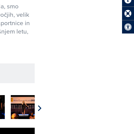
la, smo
očjih, velik
športnice in
šnjem letu,