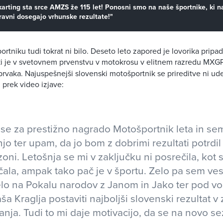
karting sta srce AMZS že 115 let! Ponosni smo na naše športnike, ki n
 ravni dosegajo vrhunske rezultate!"
rtniku tudi tokrat ni bilo. Deseto leto zapored je lovorika pripa
i je v svetovnem prvenstvu v motokrosu v elitnem razredu MXGP 
vaka. Najuspešnejši slovenski motošportnik se prireditve ni udel
 prek video izjave:
se za prestižno nagrado Motošportnik leta in se
o ter upam, da jo bom z dobrimi rezultati potrdil 
oni. Letošnja se mi v zaključku ni posrečila, kot s
čala, ampak tako pač je v športu. Zelo pa sem ve
elo na Pokalu narodov z Janom in Jako ter pod v
ša Kraglja postaviti najboljši slovenski rezultat v
nja. Tudi to mi daje motivacijo, da se na novo s