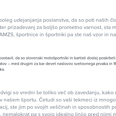
poleg udejanjanja poslanstva, da so poti naših čl
ter prizadevanj za boljšo prometno varnost, sta m
 AMZS, športnice in športniki pa ste naš vzor in na
zpostavil, da so slovenski motošportniki in kartisti doslej poskrbe
atov – med drugim za kar devet naslovov svetovnega prvaka in 1
ka.
odvigi so vredni še toliko več ob zavedanju, kako
 našem športu. Četudi so vaši tekmeci iz mnogo 
acij, ste jim po svojih veščinah in sposobnostih
 nemalokrat pa s svojo idealno linijo pred njimi