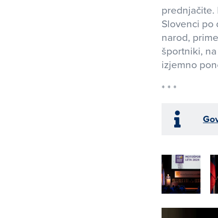
prednjačite.
Slovenci po d
narod, primer
športniki, na
izjemno pono
Gov