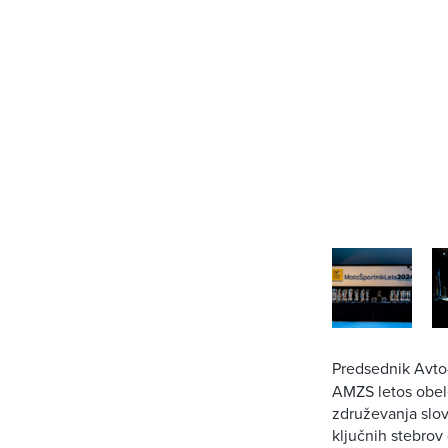
Predsednik Avto
AMZS letos obele
združevanja slov
ključnih stebro