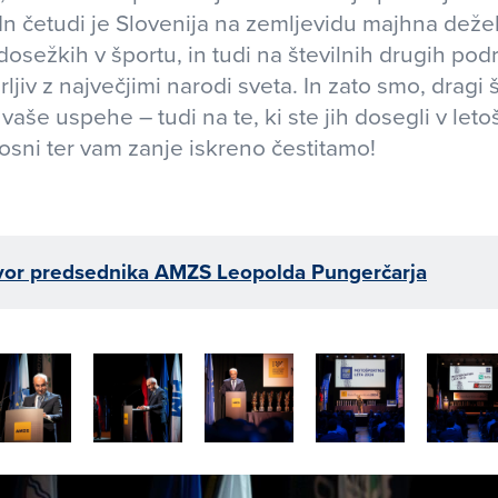
 In četudi je Slovenija na zemljevidu majhna deže
osežkih v športu, in tudi na številnih drugih podr
ljiv z največjimi narodi sveta. In zato smo, dragi 
 vaše uspehe – tudi na te, ki ste jih dosegli v leto
sni ter vam zanje iskreno čestitamo!
or predsednika AMZS Leopolda Pungerčarja