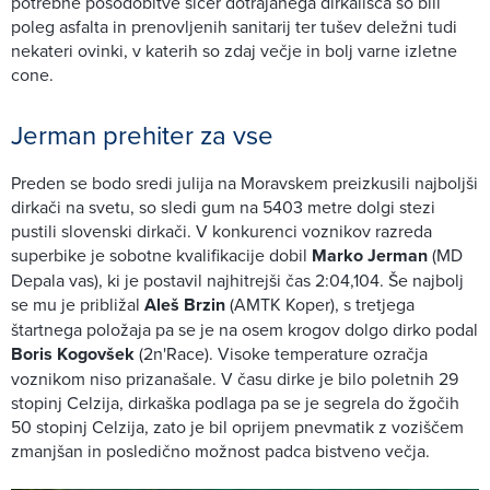
potrebne posodobitve sicer dotrajanega dirkališča so bili
poleg asfalta in prenovljenih sanitarij ter tušev deležni tudi
nekateri ovinki, v katerih so zdaj večje in bolj varne izletne
cone.
Jerman prehiter za vse
Preden se bodo sredi julija na Moravskem preizkusili najboljši
dirkači na svetu, so sledi gum na 5403 metre dolgi stezi
pustili slovenski dirkači. V konkurenci voznikov razreda
superbike je sobotne kvalifikacije dobil
Marko Jerman
(MD
Depala vas), ki je postavil najhitrejši čas 2:04,104. Še najbolj
se mu je približal
Aleš Brzin
(AMTK Koper), s tretjega
štartnega položaja pa se je na osem krogov dolgo dirko podal
Boris Kogovšek
(2n'Race). Visoke temperature ozračja
voznikom niso prizanašale. V času dirke je bilo poletnih 29
stopinj Celzija, dirkaška podlaga pa se je segrela do žgočih
50 stopinj Celzija, zato je bil oprijem pnevmatik z voziščem
zmanjšan in posledično možnost padca bistveno večja.