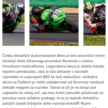
Češko dirkališče Automotodrom Brno je bilo prizorišče četrte
letošnje dirke državnega prvenstva Slovenije v cestno
hitrostnem motociklizmu. Legendarna steza je dobila manjšo
lepotno preobrazbo, zato je bilo dirkanje v razredih
superbike in supersport 600 še bolj razburljivo. Unikatna
steza na Češkem je veliki oddaljenosti od Slovenije navkljub
dirkaški magnet za voznike. Tokrat se jih je na dolgo pot
odpravilo še nekaj več, saj niso želeli zamuditi priložnosti za
preizkus nove asfaltne podlage, ki so jo lastniki dirkališča
položili zaradi bližajoče dirke razreda motoGP. Nujno