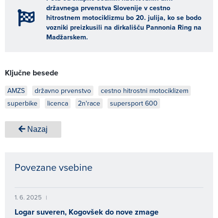
državnega prvenstva Slovenije v cestno
hitrostnem motociklizmu bo 20. julija, ko se bodo
vozniki preizkusili na dirkališču Pannonia Ring na
Madžarskem.
Ključne besede
AMZS
državno prvenstvo
cestno hitrostni motociklizem
superbike
licenca
2n'race
supersport 600
Nazaj
Povezane vsebine
1. 6. 2025
|
Logar suveren, Kogovšek do nove zmage