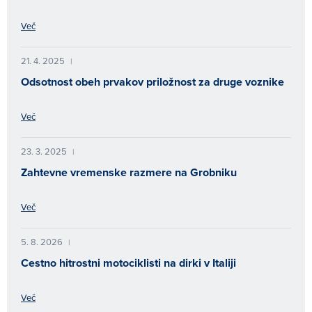
Več
21. 4. 2025
|
Odsotnost obeh prvakov priložnost za druge voznike
Več
23. 3. 2025
|
Zahtevne vremenske razmere na Grobniku
Več
5. 8. 2026
|
Cestno hitrostni motociklisti na dirki v Italiji
Več