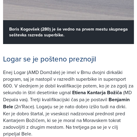
Boris Kogovšek (280) je še vedno na prvem mestu skupnega
seštevka razreda superbike.
Logar se je pošteno preznojil
Enej Logar (AMD Domžale) je imel v Brnu dvojni dirkaški
program, saj je nastopil v razredih superbike in supersport
600. V slednjem je dobil kvalifikacije potem, ko je za zgolj za
sekundo in štiri desetinke ugnal
Etiena Kantarja Božiča
(MD
Depala vas). Tretji kvalifikacijski čas pa je postavil
Benjamin
Bele
(2n'Race). Logarju se je nato dobro izšlo tudi na dirki.
Ker je dobro štartal, je vseskozi nadzoroval prednost pred
Kantarjem Božičem, ki se je moral na Moravskem tokrat
zadovoljiti z drugim mestom. Na tretjega pa se je v cilj
pripeljal Bele.