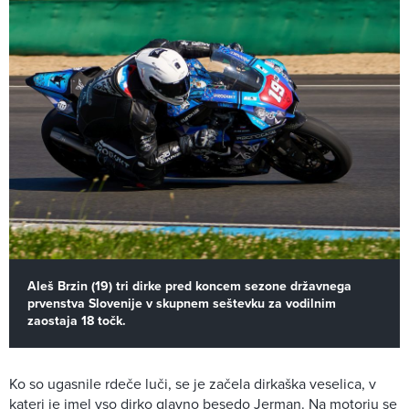
Aleš Brzin (19) tri dirke pred koncem sezone državnega
prvenstva Slovenije v skupnem seštevku za vodilnim
zaostaja 18 točk.
Ko so ugasnile rdeče luči, se je začela dirkaška veselica, v
kateri je imel vso dirko glavno besedo Jerman. Na motorju se