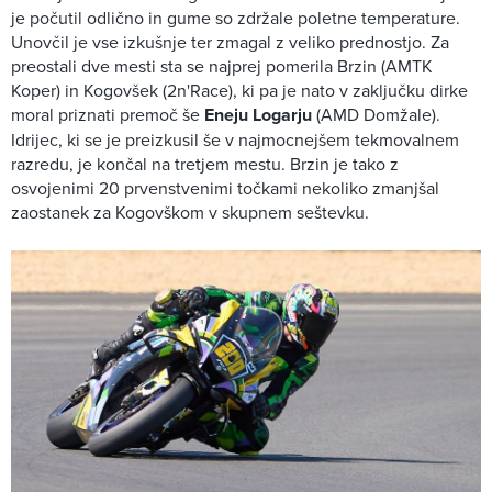
je počutil odlično in gume so zdržale poletne temperature.
Unovčil je vse izkušnje ter zmagal z veliko prednostjo. Za
preostali dve mesti sta se najprej pomerila Brzin (AMTK
Koper) in Kogovšek (2n'Race), ki pa je nato v zaključku dirke
moral priznati premoč še
Eneju Logarju
(AMD Domžale).
Idrijec, ki se je preizkusil še v najmocnejšem tekmovalnem
razredu, je končal na tretjem mestu. Brzin je tako z
osvojenimi 20 prvenstvenimi točkami nekoliko zmanjšal
zaostanek za Kogovškom v skupnem seštevku.