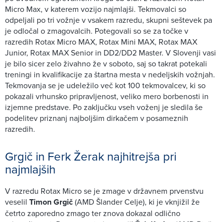
Micro Max, v katerem vozijo najmlajši. Tekmovalci so
odpeljali po tri vožnje v vsakem razredu, skupni seštevek pa
je odločal o zmagovalcih. Potegovali so se za točke v
razredih Rotax Micro MAX, Rotax Mini MAX, Rotax MAX
Junior, Rotax MAX Senior in DD2/DD2 Master. V Slovenji vasi
je bilo sicer zelo živahno že v soboto, saj so takrat potekali
treningi in kvalifikacije za štartna mesta v nedeljskih vožnjah.
Tekmovanja se je udeležilo več kot 100 tekmovalcev, ki so
pokazali vrhunsko pripravljenost, veliko mero borbenosti in
izjemne predstave. Po zaključku vseh voženj je sledila še
podelitev priznanj najboljšim dirkačem v posameznih
razredih.
Grgič in Ferk Žerak najhitrejša pri
najmlajših
V razredu Rotax Micro se je zmage v državnem prvenstvu
veselil
Timon Grgič
(AMD Šlander Celje), ki je vknjižil že
četrto zaporedno zmago ter znova dokazal odlično