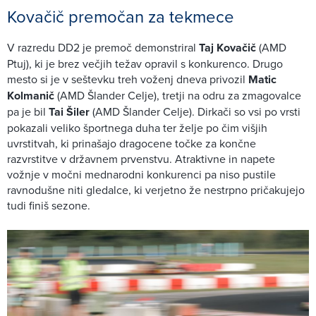
Kovačič premočan za tekmece
V razredu DD2 je premoč demonstriral
Taj Kovačič
(AMD
Ptuj), ki je brez večjih težav opravil s konkurenco. Drugo
mesto si je v seštevku treh voženj dneva privozil
Matic
Kolmanič
(AMD Šlander Celje), tretji na odru za zmagovalce
pa je bil
Tai Šiler
(AMD Šlander Celje). Dirkači so vsi po vrsti
pokazali veliko športnega duha ter želje po čim višjih
uvrstitvah, ki prinašajo dragocene točke za končne
razvrstitve v državnem prvenstvu. Atraktivne in napete
vožnje v močni mednarodni konkurenci pa niso pustile
ravnodušne niti gledalce, ki verjetno že nestrpno pričakujejo
tudi finiš sezone.