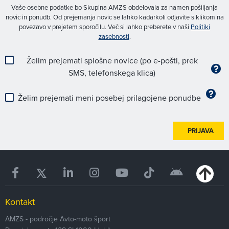
Vaše osebne podatke bo Skupina AMZS obdelovala za namen pošiljanja
novic in ponudb. Od prejemanja novic se lahko kadarkoli odjavite s klikom na
povezavo v prejetem sporočilu. Več si lahko preberete v naši
Politiki
zasebnosti
.
Želim prejemati splošne novice (po e-pošti, prek
SMS, telefonskega klica)
Želim prejemati meni posebej prilagojene ponudbe
PRIJAVA
Kontakt
AMZS - področje Avto-moto šport