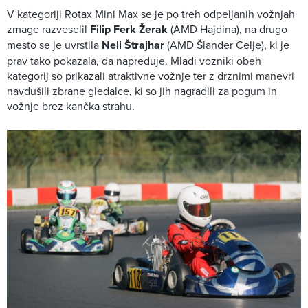
V kategoriji Rotax Mini Max se je po treh odpeljanih vožnjah
zmage razveselil
Filip Ferk Žerak
(AMD Hajdina), na drugo
mesto se je uvrstila
Neli Štrajhar
(AMD Šlander Celje), ki je
prav tako pokazala, da napreduje. Mladi vozniki obeh
kategorij so prikazali atraktivne vožnje ter z drznimi manevri
navdušili zbrane gledalce, ki so jih nagradili za pogum in
vožnje brez kančka strahu.