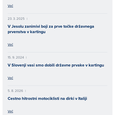
Več
23. 3. 2025
|
V Jesolu zanimivi boji za prve točke državnega
prvenstva v kartingu
Več
15. 9. 2024
|
V Slovenji vasi smo dobili državne prvake v kartingu
Več
5. 8. 2026
|
Cestno hitrostni motociklisti na dirki v Italiji
Več