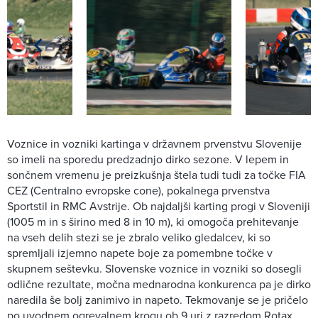
Voznice in vozniki kartinga v državnem prvenstvu Slovenije
so imeli na sporedu predzadnjo dirko sezone. V lepem in
sončnem vremenu je preizkušnja štela tudi tudi za točke FIA
CEZ (Centralno evropske cone), pokalnega prvenstva
Sportstil in RMC Avstrije. Ob najdaljši karting progi v Sloveniji
(1005 m in s širino med 8 in 10 m), ki omogoča prehitevanje
na vseh delih stezi se je zbralo veliko gledalcev, ki so
spremljali izjemno napete boje za pomembne točke v
skupnem seštevku. Slovenske voznice in vozniki so dosegli
odlične rezultate, močna mednarodna konkurenca pa je dirko
naredila še bolj zanimivo in napeto. Tekmovanje se je pričelo
po uvodnem ogrevalnem krogu ob 9.uri z razredom Rotax