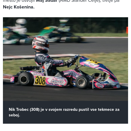
mesto je osvojil
Maj Sadar
(AMD Šlander Celje), tretje pa
Nejc Košenina.
Nik Trobec (308) je v svojem razredu pustil vse tekmece za
seboj.