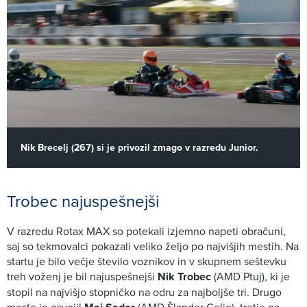
Nik Brecelj (267) si je privozil zmago v razredu Junior.
Trobec najuspešnejši
V razredu Rotax MAX so potekali izjemno napeti obračuni,
saj so tekmovalci pokazali veliko željo po najvišjih mestih. Na
startu je bilo večje število voznikov in v skupnem seštevku
treh voženj je bil najuspešnejši
Nik Trobec
(AMD Ptuj), ki je
stopil na najvišjo stopničko na odru za najboljše tri. Drugo