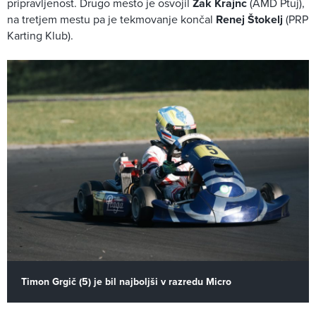
pripravljenost. Drugo mesto je osvojil
Žak Krajnc
(AMD Ptuj),
na tretjem mestu pa je tekmovanje končal
Renej Štokelj
(PRP
Karting Klub).
Timon Grgič (5) je bil najboljši v razredu Micro