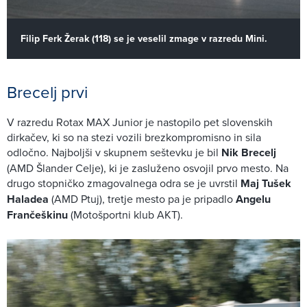
Filip Ferk Žerak (118) se je veselil zmage v razredu Mini.
Brecelj prvi
V razredu Rotax MAX Junior je nastopilo pet slovenskih
dirkačev, ki so na stezi vozili brezkompromisno in sila
odločno. Najboljši v skupnem seštevku je bil
Nik Brecelj
(AMD Šlander Celje), ki je zasluženo osvojil prvo mesto. Na
drugo stopničko zmagovalnega odra se je uvrstil
Maj Tušek
Haladea
(AMD Ptuj), tretje mesto pa je pripadlo
Angelu
Frančeškinu
(Motošportni klub AKT).