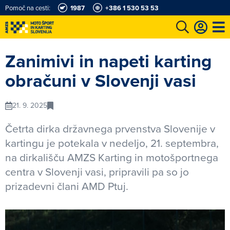
Pomoč na cesti:
1987
+386 1 530 53 53
e
Karting in motošportni center
Najboljši za volanom
Moj AMZS
Zanimivi in napeti karting
obračuni v Slovenji vasi
21. 9. 2025
Četrta dirka državnega prvenstva Slovenije v
kartingu je potekala v nedeljo, 21. septembra,
na dirkališču AMZS Karting in motošportnega
centra v Slovenji vasi, pripravili pa so jo
prizadevni člani AMD Ptuj.