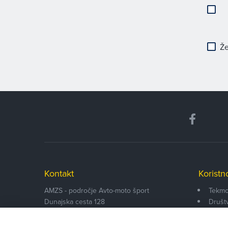
Že
Kontakt
Koristn
AMZS - področje Avto-moto šport
Tekmo
Dunajska cesta 128
Društ
SI-1000
Ljubljana
Funkci
Informacije:
Dokum