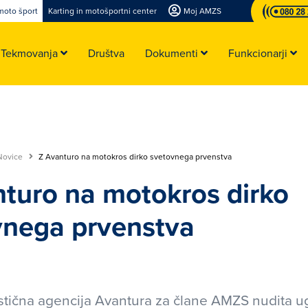
moto šport
Karting in motošportni center
Moj AMZS
Tekmovanja
Društva
Dokumenti
Funkcionarji
Novice
Z Avanturo na motokros dirko svetovnega prvenstva
turo na motokros dirko
vnega prvenstva
stična agencija Avantura za člane AMZS nudita 