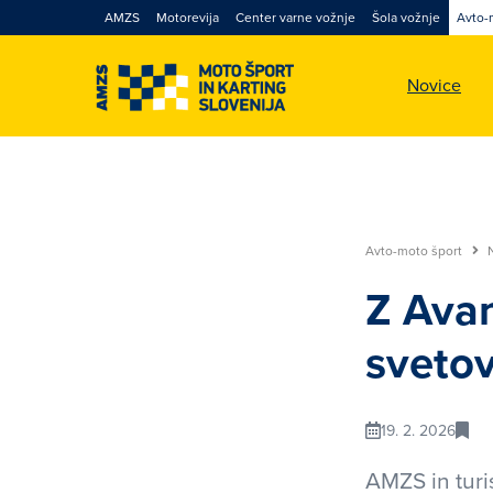
AMZS
Motorevija
Center varne vožnje
Šola vožnje
Avto-
Novice
Avto-moto šport
Z Avan
sveto
19. 2. 2026
AMZS in turi