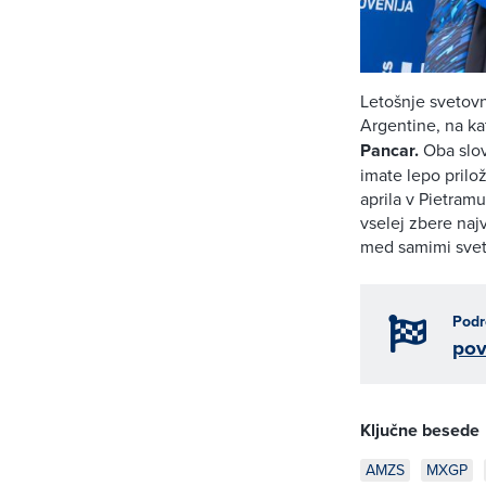
Letošnje svetovn
Argentine, na ka
Pancar.
Oba slov
imate lepo prilož
aprila v Pietramu
vselej zbere naj
med samimi sveto
Podr
pov
Ključne besede
AMZS
MXGP