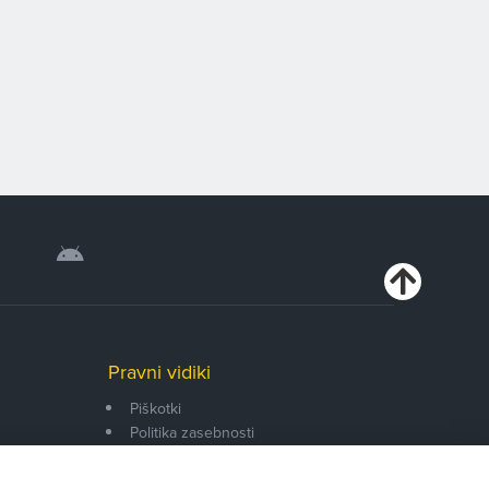
Pravni vidiki
Piškotki
Politika zasebnosti
Pravno obvestilo