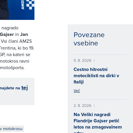
o nagrado
Povezane
Gajser
in
Jan
vsebine
. Vsi člani AMZS
rentina, ki bo 19.
GP, na kateri se
5. 8. 2026
 motokros ravni
|
 motošporta.
Cestno hitrostni
motociklisti na dirki v
Italiji
tej
, najdete na
Več
2. 8. 2026
|
Na Veliki nagradi
Flandrije Gajser petič
letos na zmagovalnem
 v motokrosu