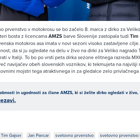
o prvenstvo v motokrosu se bo začelo 8. marca z dirko za Velik
teri bosta z licencama
AMZS
barve Slovenije zastopala tudi
Tim 
enska motokros asa imata v novi sezoni visoko zastavljene cilje
nost, da si ju ogledate na delu v živo na dirki za Veliko nagrado T
rati v Italiji. To bo po vrsti peta dirka sezone elitnega razreda MX
več navijačev obeh slovenskih voznikov, ki tekmujeta na najvišji
vnimi mojstri tega atraktivnega in za gledalce zelo privlačnega
obnosti in ugodnosti za člane AMZS, ki si želite dirko ogledati v živo
ezavi.
Tim Gajser
Jan Pancar
svetovno prvenstvo
svetovno prvenstvo