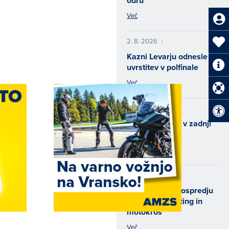
odru
Več
2. 8. 2026
|
Kazni Levarju odnesle
uvrstitev v polfinale
Več
31. 7. 2026
|
Padec Cerjaka v zadnji
vožnji
Več
29. 7. 2026
|
Konec tedna v ospredju
speedway, karting in
motokros
Več