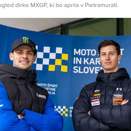
gled dirke MXGP, ki bo aprila v Pietramurati.