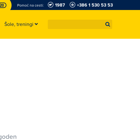
1987
+386 1 530 53 53
Pomoč na cesti:
Šole, treningi
ugoden