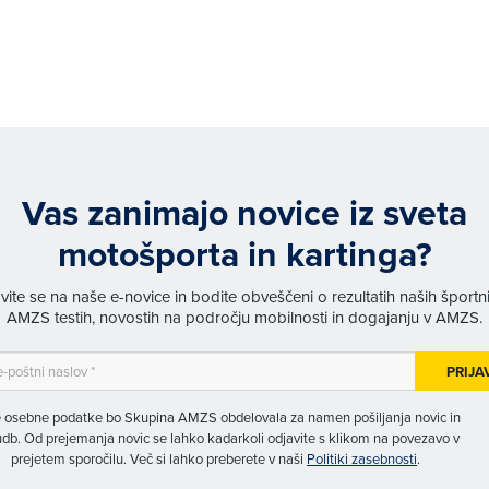
Vas zanimajo novice iz sveta
motošporta in kartinga?
avite se na naše e-novice in bodite obveščeni o rezultatih naših športn
AMZS testih, novostih na področju mobilnosti in dogajanju v AMZS.
PRIJA
 osebne podatke bo Skupina AMZS obdelovala za namen pošiljanja novic in
db. Od prejemanja novic se lahko kadarkoli odjavite s klikom na povezavo v
prejetem sporočilu. Več si lahko preberete v naši
Politiki zasebnosti
.