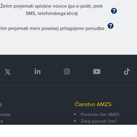
Želim prejemati splošne novice (po e-pošti, prek
SMS, telefonskega klica)
lim prejemati meni posebej prilagojene ponudbe
o
Članstvo AMZS
vanja
Postanite član AMZS
va
Zakaj (p)ostati član?
onarji
Primerjava članstev
enti
Kako vam pomagamo