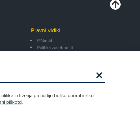
Pravni vidiki
Piškotki
Politika zasebnosti
Pravno obvestilo
Zapri
Podarjamo vam 10 €!
alitike in trženja pa nudijo boljšo uporabniško
Obstoječi in novi AMZS člani, ki boste v
ani piškotki
.
AMZS centru sklenili avtomobilsko
zavarovanje in opravili registracijo vozila,
boste prejeli vrednostno darilno kartico z
dobroimetjem v višini 10 €.
Kako do darila?