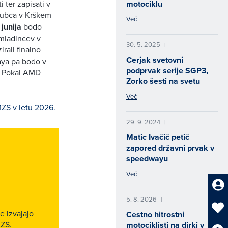
motociklu
i ter zapisati v
Gubca v Krškem
Več
 junija
bodo
 mladincev v
30. 5. 2025
|
rali finalno
Cerjak svetovni
aya pa bodo v
podprvak serije SGP3,
za Pokal AMD
Zorko šesti na svetu
Več
ZS v letu 2026.
29. 9. 2024
|
Matic Ivačič petič
zapored državni prvak v
speedwayu
Več
5. 8. 2026
|
e izvajajo
Cestno hitrostni
MZS.
motociklisti na dirki v