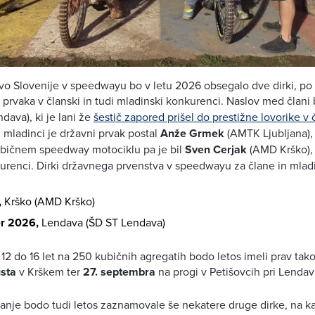
vo Slovenije v speedwayu bo v letu 2026 obsegalo dve dirki, po
 prvaka v članski in tudi mladinski konkurenci. Naslov med člani 
dava), ki je lani že
šestič zapored prišel do prestižne lovorike v 
mladinci je državni prvak postal
Anže Grmek
(AMTK Ljubljana), 
ubičnem speedway motociklu pa je bil
Sven Cerjak
(AMD Krško), k
urenci. Dirki državnega prvenstva v speedwayu za člane in mlad
,
Krško (AMD Krško)
r 2026,
Lendava (ŠD ST Lendava)
 12 do 16 let na 250 kubičnih agregatih bodo letos imeli prav tako
sta
v Krškem ter
27. septembra
na progi v Petišovcih pri Lendav
nje bodo tudi letos zaznamovale še nekatere druge dirke, na k