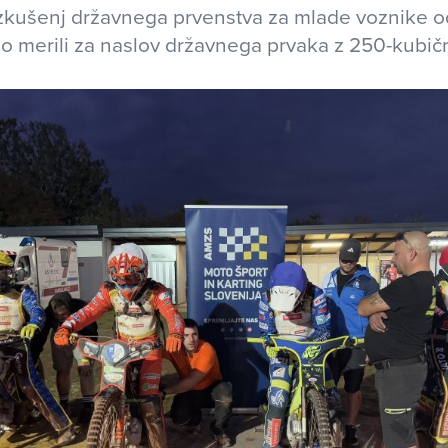
zkušenj državnega prvenstva za mlade voznike od
odo merili za naslov državnega prvaka z 250-kubičn