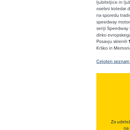
ljubiteljice in lj
osebni koledar do
na sporedu tradi
speedway motorji
seriji Speedway 
dirko evropskeg
Posavju sklenili
Krško in Memoria
Celoten seznam 
Za udelež
na 