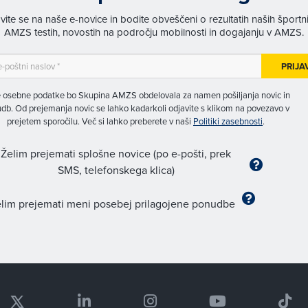
avite se na naše e-novice in bodite obveščeni o rezultatih naših športn
AMZS testih, novostih na področju mobilnosti in dogajanju v AMZS.
PRIJA
 osebne podatke bo Skupina AMZS obdelovala za namen pošiljanja novic in
db. Od prejemanja novic se lahko kadarkoli odjavite s klikom na povezavo v
prejetem sporočilu. Več si lahko preberete v naši
Politiki zasebnosti
.
Želim prejemati splošne novice (po e-pošti, prek
SMS, telefonskega klica)
lim prejemati meni posebej prilagojene ponudbe