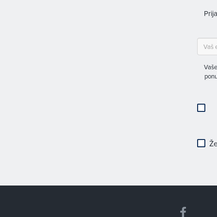
Prij
Vaše
ponu
Že