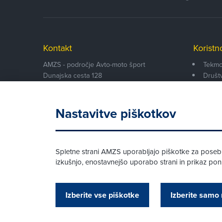
Kontakt
Koristn
AMZS - področje Avto-moto šport
Tekmo
Dunajska cesta 128
Društ
SI-1000
Ljubljana
Funkci
Informacije:
Dokum
(01) 530 52 30
Nastavitve piškotkov
sport@amzs.si
Spletne strani AMZS uporabljajo piškotke za posebne
izkušnjo, enostavnejšo uporabo strani in prikaz p
© AMZS
Produkcija:
Creatim
|
Izberite vse piškotke
Izberite samo 