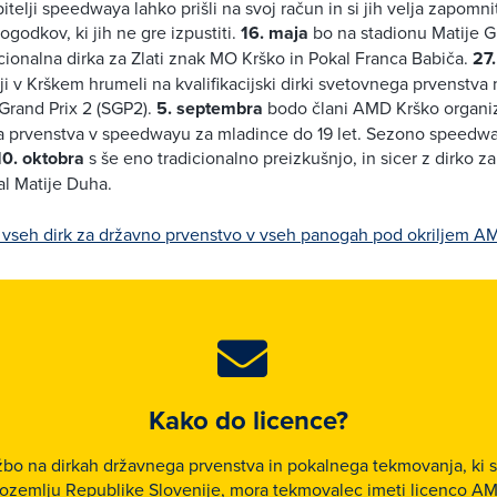
ubitelji speedwaya lahko prišli na svoj račun in si jih velja zapomnit
godkov, ki jih ne gre izpustiti.
16. maja
bo na stadionu Matije 
cionalna dirka za Zlati znak MO Krško in Pokal Franca Babiča.
27.
 v Krškem hrumeli na kvalifikacijski dirki svetovnega prvenstva
Grand Prix 2 (SGP2).
5. septembra
bodo člani AMD Krško organizi
a prvenstva v speedwayu za mladince do 19 let. Sezono speedw
10. oktobra
s še eno tradicionalno preizkušnjo, in sicer z dirko 
l Matije Duha.
vseh dirk za državno prvenstvo v vseh panogah pod okriljem AM
Kako do licence?
bo na dirkah državnega prvenstva in pokalnega tekmovanja, ki s
ozemlju Republike Slovenije, mora tekmovalec imeti licenco A