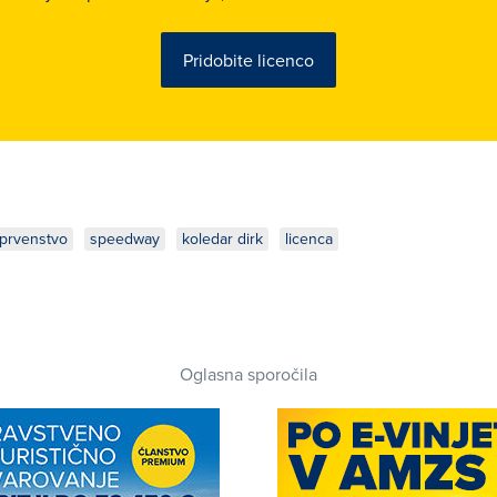
Pridobite licenco
prvenstvo
speedway
koledar dirk
licenca
Oglasna sporočila