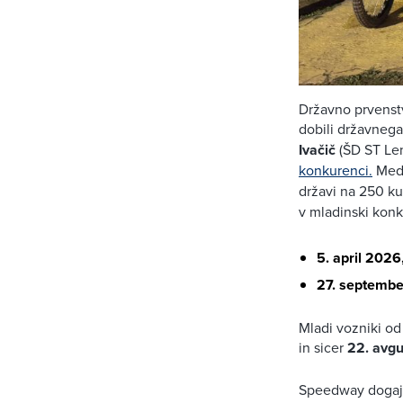
Državno prvenst
dobili državnega
Ivačič
(ŠD ST Len
konkurenci.
Med 
državi na 250 k
v mladinski konk
5. april 2026
27. septembe
Mladi vozniki od
in sicer
22. avgu
Speedway dogaja