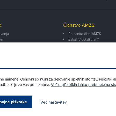
o
Članstvo AMZS
vanja
Postanite član AMZS
va
Zakaj (p)ostati član?
onarji
Primerjava članstev
enti
Kako vam pomagamo
 namene. Osnovni so nujni za delovanje spletnih storitev. Piškotki an
onudbe, ki je za vas pomembna.
Več o piškotkih lahko preberete na str
Pri spletni včlanitvi so podprta naslednja plačilna sredstva:
nujne piškotke
Več nastavitev