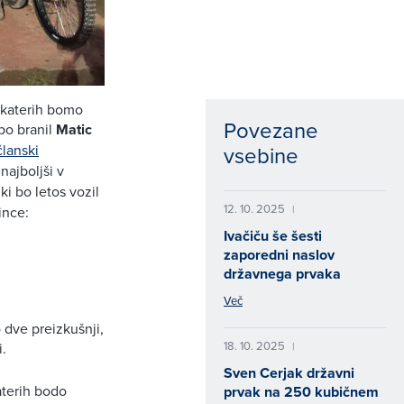
 katerih bomo
Povezane
bo branil
Matic
vsebine
članski
najboljši v
i bo letos vozil
12. 10. 2025
|
ince:
Ivačiču še šesti
zaporedni naslov
državnega prvaka
Več
 dve preizkušnji,
18. 10. 2025
|
i.
Sven Cerjak državni
aterih bodo
prvak na 250 kubičnem