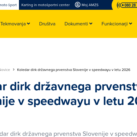
moto šport
Karting in motošportni center
Moj AMZS
Tekmovanja
Društva
Dokumenti
Funkcionarji
Novice
Koledar dirk državnega prvenstva Slovenije v speedwayu v letu 2026
r dirk državnega prvens
ije v speedwayu v letu 
dar dirk državnega prvenstva Slovenije v speedw