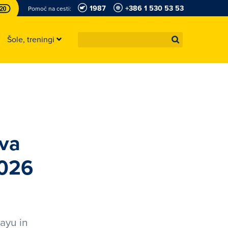
1987
+386 1 530 53 53
Pomoč na cesti:
Šole, treningi
tva
2026
ayu in