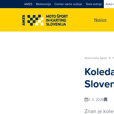
AMZS
Motorevija
Center varne vožnje
Šola vožnje
Avto-
Novice
Avto-moto šport
Koleda
Sloven
3. 3. 2026
Znan je kole