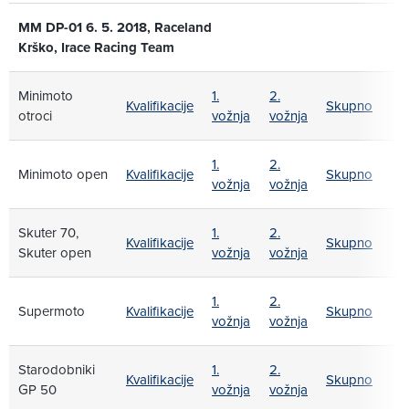
MM DP-01 6. 5. 2018, Raceland
Krško, Irace Racing Team
Minimoto
1.
2.
Kvalifikacije
Skupno
otroci
vožnja
vožnja
1.
2.
Minimoto open
Kvalifikacije
Skupno
vožnja
vožnja
Skuter 70,
1.
2.
Kvalifikacije
Skupno
Skuter open
vožnja
vožnja
1.
2.
Supermoto
Kvalifikacije
Skupno
vožnja
vožnja
Starodobniki
1.
2.
Kvalifikacije
Skupno
GP 50
vožnja
vožnja