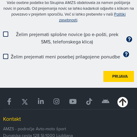
Vaše osebne podatke bo Skupina AMZS obdelovala za namen pošiljanja
novic in ponudb. Od prejemanja novic se lahko kadarkoli odjavite s klikom na
povezavo v prejetem sporočilu. Več si lahko preberete v naši
Politiki
zasebnosti
.
Želim prejemati splošne novice (po e-pošti, prek
SMS, telefonskega klica)
Želim prejemati meni posebej prilagojene ponudbe
PRIJAVA
Kontakt
AMZS - področje Avto-moto šport
Dunajska cesta 128
SI-1000
Ljubljana