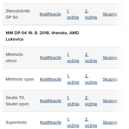
Starodobniki
1.
2.
Kvalifikacije
Skupno
GP 50
vožnja
vožnja
MM DP-04 19. 8. 2018, Vransko, AMD
Lukovica
Minimoto
1.
2.
Kvalifikacije
Skupno
otroci
vožnja
vožnja
1.
2.
Minimoto open
Kvalifikacije
Skupno
vožnja
vožnja
Skuter 70,
1.
2.
Kvalifikacije
Skupno
Skuter open
vožnja
vožnja
1.
2.
Supermoto
Kvalifikacije
Skupno
vožnja
vožnja