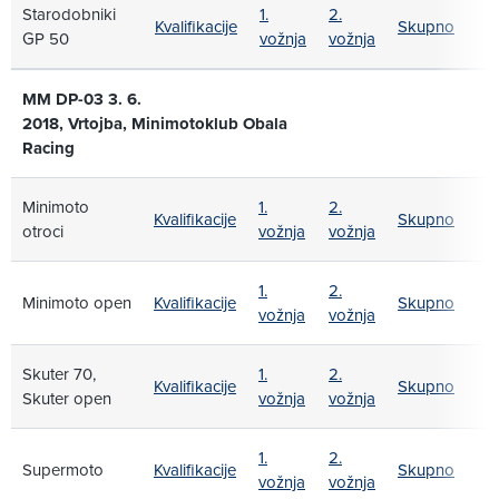
Starodobniki
1.
2.
Kvalifikacije
Skupno
GP 50
vožnja
vožnja
MM DP-03 3. 6.
2018, Vrtojba, Minimotoklub Obala
Racing
Minimoto
1.
2.
Kvalifikacije
Skupno
otroci
vožnja
vožnja
1.
2.
Minimoto open
Kvalifikacije
Skupno
vožnja
vožnja
Skuter 70,
1.
2.
Kvalifikacije
Skupno
Skuter open
vožnja
vožnja
1.
2.
Supermoto
Kvalifikacije
Skupno
vožnja
vožnja