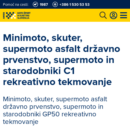
Pomoč na cesti:
1987
+386 1 530 53 53
e
Karting in motošportni center
Najboljši za volanom
Moj AMZS
Minimoto, skuter,
supermoto asfalt državno
prvenstvo, supermoto in
starodobniki C1
rekreativno tekmovanje
Minimoto, skuter, supermoto asfalt
državno prvenstvo, supermoto in
starodobniki GP50 rekreativno
tekmovanje