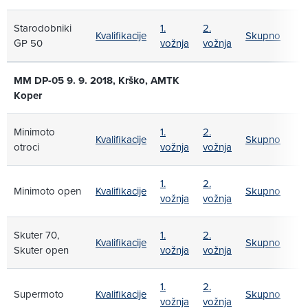
Starodobniki
1.
2.
Kvalifikacije
Skupno
GP 50
vožnja
vožnja
MM DP-05 9. 9. 2018, Krško, AMTK
Koper
Minimoto
1.
2.
Kvalifikacije
Skupno
otroci
vožnja
vožnja
1.
2.
Minimoto open
Kvalifikacije
Skupno
vožnja
vožnja
Skuter 70,
1.
2.
Kvalifikacije
Skupno
Skuter open
vožnja
vožnja
1.
2.
Supermoto
Kvalifikacije
Skupno
vožnja
vožnja