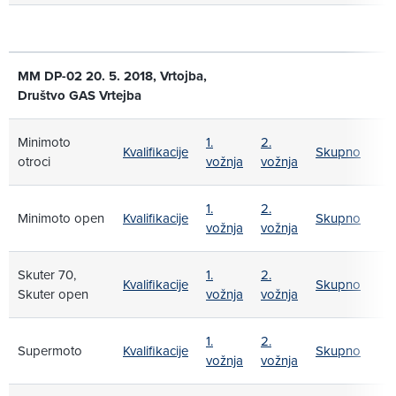
MM DP-02 20. 5. 2018, Vrtojba,
Društvo GAS Vrtejba
Minimoto
1.
2.
Kvalifikacije
Skupno
otroci
vožnja
vožnja
1.
2.
Minimoto open
Kvalifikacije
Skupno
vožnja
vožnja
Skuter 70,
1.
2.
Kvalifikacije
Skupno
Skuter open
vožnja
vožnja
1.
2.
Supermoto
Kvalifikacije
Skupno
vožnja
vožnja