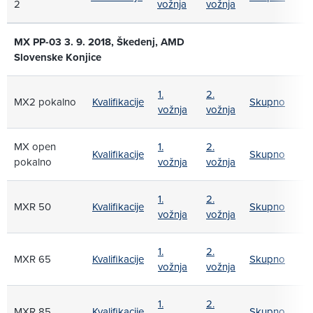
2
vožnja
vožnja
MX PP-03 3. 9. 2018, Škedenj, AMD
Slovenske Konjice
1.
2.
MX2 pokalno
Kvalifikacije
Skupno
vožnja
vožnja
MX open
1.
2.
Kvalifikacije
Skupno
pokalno
vožnja
vožnja
1.
2.
MXR 50
Kvalifikacije
Skupno
vožnja
vožnja
1.
2.
MXR 65
Kvalifikacije
Skupno
vožnja
vožnja
1.
2.
MXR 85
Kvalifikacije
Skupno