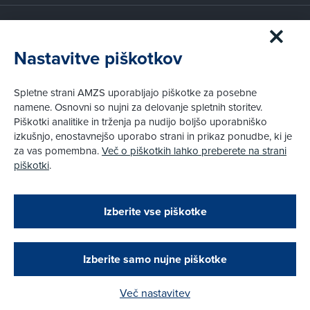
Članstvo AMZS
Postanite član AMZS
Nastavitve piškotkov
Zakaj (p)ostati član?
Primerjava članstev
Spletne strani AMZS uporabljajo piškotke za posebne
Kako vam pomagamo
namene. Osnovni so nujni za delovanje spletnih storitev.
Piškotki analitike in trženja pa nudijo boljšo uporabniško
izkušnjo, enostavnejšo uporabo strani in prikaz ponudbe, ki je
Pravni vidiki
za vas pomembna.
Več o piškotkih lahko preberete na strani
Piškotki
piškotki
.
Politika zasebnosti
Pravno obvestilo
Zapri
Podarjamo vam 10 €!
Izberite vse piškotke
Obstoječi in novi AMZS člani, ki boste v AMZS
centru sklenili avtomobilsko zavarovanje in
© AMZS
Produkcija:
Creatim
|
opravili registracijo vozila, boste prejeli
Pri spletni včlanitvi so podprta naslednja plačilna sredstva:
vrednostno darilno kartico z dobroimetjem v višini
Izberite samo nujne piškotke
10 €.
Več nastavitev
Kako do darila?