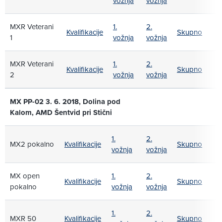
vožnja
vožnja
MXR Veterani
1.
2.
Kvalifikacije
Skupno
1
vožnja
vožnja
MXR Veterani
1.
2.
Kvalifikacije
Skupno
2
vožnja
vožnja
MX PP-02 3. 6. 2018, Dolina pod
Kalom, AMD Šentvid pri Stični
1.
2.
MX2 pokalno
Kvalifikacije
Skupno
vožnja
vožnja
MX open
1.
2.
Kvalifikacije
Skupno
pokalno
vožnja
vožnja
1.
2.
MXR 50
Kvalifikacije
Skupno