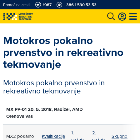
Pomoč na cesti:
1987
+386 1 530 53 53
e
Karting in motošportni center
Najboljši za volanom
Moj AMZS
Motokros pokalno
prvenstvo in rekreativno
tekmovanje
Motokros pokalno prvenstvo in
rekreativno tekmovanje
MX PP-01 20. 5. 2018, Radizel, AMD
Orehova vas
1.
2.
MX2 pokalno
Kvalifikacije
Skupno
vožnja
vožnja