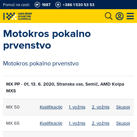
Pomoč na cesti:
1987
+386 1 530 53 53
Motokros pokalno
e
Karting in motošportni center
Najboljši za volanom
Moj AMZS
prvenstvo
Motokros pokalno prvenstvo
MX PP - 01, 13. 6. 2020, Stranska vas, Semič, AMD Kolpa
MXS
MX 50
Kvalifikacije
1. vožnja
2. vožnja
Skupaj
MX 65
Kvalifikacije
1. vožnja
2. vožnja
Skupaj