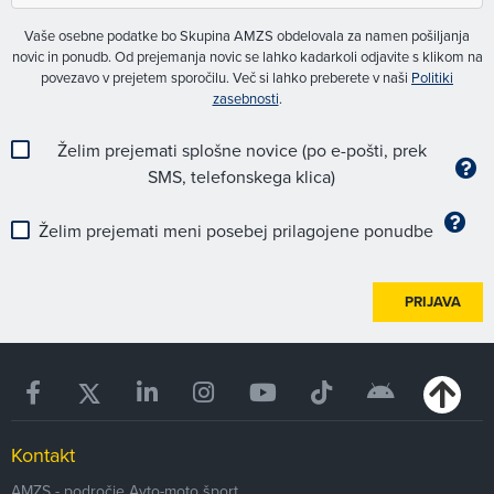
Vaše osebne podatke bo Skupina AMZS obdelovala za namen pošiljanja
novic in ponudb. Od prejemanja novic se lahko kadarkoli odjavite s klikom na
povezavo v prejetem sporočilu. Več si lahko preberete v naši
Politiki
zasebnosti
.
Želim prejemati splošne novice (po e-pošti, prek
SMS, telefonskega klica)
Želim prejemati meni posebej prilagojene ponudbe
PRIJAVA
Kontakt
AMZS - področje Avto-moto šport