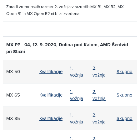
Zaradi vremenskih razmer 2. vožnja v razredih MX R1, MX R2, MX
Open R1 in MX Open R2 ni bila izvedena
MX PP - 04, 12. 9. 2020, Dolina pod Kalom, AMD Šentvid
pri Stični
1.
2.
MX 50
Kvalifikacije
Skupno
vožnja
vožnja
1.
2.
MX 65
Kvalifikacije
Skupno
vožnja
vožnja
1.
2.
MX 85
Kvalifikacije
Skupno
vožnja
vožnja
1.
2.