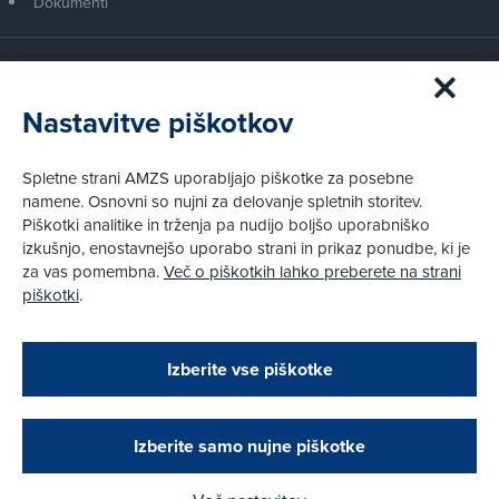
Dokumenti
Članstvo AMZS
Postanite član AMZS
Nastavitve piškotkov
Zakaj (p)ostati član?
Primerjava članstev
Spletne strani AMZS uporabljajo piškotke za posebne
Kako vam pomagamo
namene. Osnovni so nujni za delovanje spletnih storitev.
Piškotki analitike in trženja pa nudijo boljšo uporabniško
izkušnjo, enostavnejšo uporabo strani in prikaz ponudbe, ki je
Pravni vidiki
za vas pomembna.
Več o piškotkih lahko preberete na strani
Piškotki
piškotki
.
Politika zasebnosti
Pravno obvestilo
Zapri
Podarjamo vam 10 €!
Izberite vse piškotke
Obstoječi in novi AMZS člani, ki boste v AMZS
centru sklenili avtomobilsko zavarovanje in
© AMZS
Produkcija:
Creatim
|
opravili registracijo vozila, boste prejeli
Pri spletni včlanitvi so podprta naslednja plačilna sredstva:
vrednostno darilno kartico z dobroimetjem v višini
Izberite samo nujne piškotke
10 €.