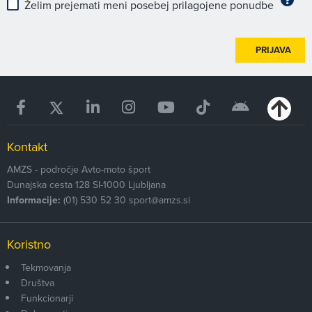
Želim prejemati meni posebej prilagojene ponudbe
PRIJAVA
Kontakt
AMZS - področje Avto-moto šport
Dunajska cesta 128
SI-1000
Ljubljana
Informacije:
(01) 530 52 30
sport@amzs.si
Koristno
Tekmovanja
Društva
Funkcionarji