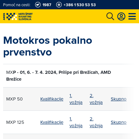
Pomoč na cesti:
1987
+386 1 530 53 53
e
Karting in motošportni center
Najboljši za volanom
Moj AMZS
Motokros pokalno
prvenstvo
MX
P - 01, 6. - 7. 4. 2024, Prilipe pri Brežicah, AMD
Brežice
1.
2.
MXP 50
Kvalifikacije
Skupno
vožnja
vožnja
1.
2.
MXP 125
Kvalifikacije
Skupno
vožnja
vožnja