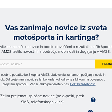
Vas zanimajo novice iz sveta
motošporta in kartinga?
avite se na naše e-novice in bodite obveščeni o rezultatih naših športn
AMZS testih, novostih na področju mobilnosti in dogajanju v AMZS.
PRIJA
 osebne podatke bo Skupina AMZS obdelovala za namen pošiljanja novic in
db. Od prejemanja novic se lahko kadarkoli odjavite s klikom na povezavo v
prejetem sporočilu. Več si lahko preberete v naši
Politiki zasebnosti
.
Želim prejemati splošne novice (po e-pošti, prek
SMS, telefonskega klica)