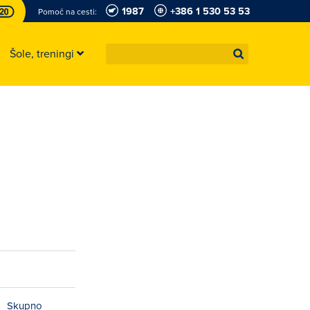
1987
+386 1 530 53 53
Pomoč na cesti:
Šole, treningi
Skupno