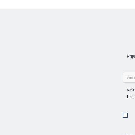
Prij
Vaše
ponu