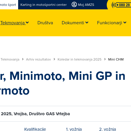
moto šport
Karting in motošportni center
Moj AMZS
Tekmovanja
Društva
Dokumenti
Funkcionarji
Tekmovanja
Arhiv rezultatov
Koledar in tekmovanja 2025
Mini CHM
r, Minimoto, Mini GP in
rmoto
 2025, Vrojba, Društvo GAS Vrtejba
Kvalifikacije
1. vožnja
2. vožnja