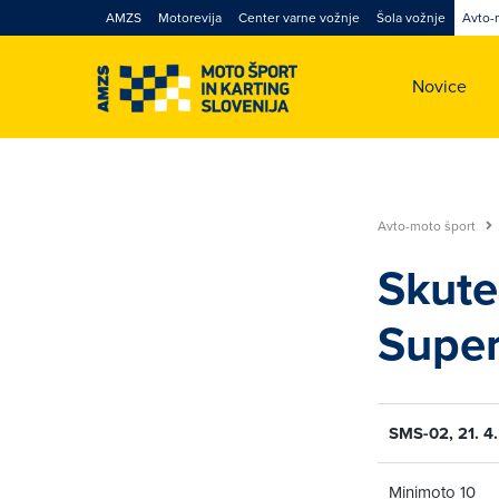
AMZS
Motorevija
Center varne vožnje
Šola vožnje
Avto-
Novice
Avto-moto šport
Skute
Supe
SMS-02, 21. 4.
Minimoto 10