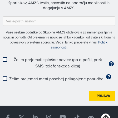
športnikov, AMZS testih, novostih na področju mobilnosti in
dogajanju v AMZS.
Vaše osebne podatke bo Skupina AMZS obdelovala za namen pošiljanja
novic in ponudb. Od prejemanja novic se lahko kadarkoli odjavite s klikom na
povezavo v prejetem sporočilu. Več si lahko preberete v naši
Politiki
zasebnosti
.
Želim prejemati splošne novice (po e-pošti, prek
SMS, telefonskega klica)
Želim prejemati meni posebej prilagojene ponudbe
PRIJAVA