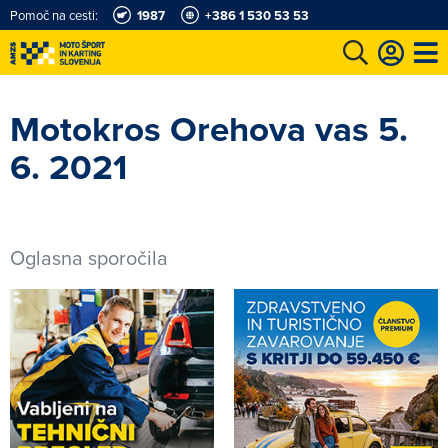
Pomoč na cesti:
1987
+386 1 530 53 53
e
Karting in motošportni center
Najboljši za volanom
Moj AMZS
Motokros Orehova vas 5.
6. 2021
Oglasna sporočila