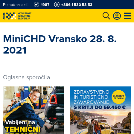
Pomoč na cesti:
1987
+386 1 530 53 53
e
Karting in motošportni center
Najboljši za volanom
Moj AMZS
MiniCHD Vransko 28. 8.
2021
Oglasna sporočila