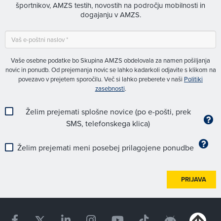
športnikov, AMZS testih, novostih na področju mobilnosti in
dogajanju v AMZS.
Vaše osebne podatke bo Skupina AMZS obdelovala za namen pošiljanja
novic in ponudb. Od prejemanja novic se lahko kadarkoli odjavite s klikom na
povezavo v prejetem sporočilu. Več si lahko preberete v naši
Politiki
zasebnosti
.
Želim prejemati splošne novice (po e-pošti, prek
SMS, telefonskega klica)
Želim prejemati meni posebej prilagojene ponudbe
PRIJAVA