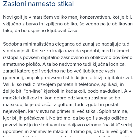
Zasloni namesto stikal
Novi golf je v marsičem veliko manj konzervativen, kot je bil,
vključno z barvo in izpiljeno obliko, še vedno pa je oblikovan
tako, da bo uspešno kljuboval času.
Sodobna minimalistična eleganca od zunaj se nadaljuje tudi
v notranjosti. Kot se za kralja razreda spodobi, med tekmeci
izstopa s povsem digitalno zasnovano in oblikovno dovršeno
armaturno ploščo. A ta bo nedvomno tudi ključna ločnica,
zaradi katere golf verjetno ne bo več ljubljenec vseh
generacij, ampak predvsem tistih, ki jim je bližji digitalni svet.
Vsi, ki so rasli z razvojem pametnih telefonov, aplikacij in
želijo biti “on-line” kjerkoli in kadarkoli, bodo navdušeni. A v
množici dotikov in ikon dobro odzivnega zaslona se bo
marsikdo, ki je odraščal z golfom, tudi izgubil in postal
nejevoljen, ker v avtu na primer ni več stikal. Sploh tam ne,
kjer bi jih pričakovali. Ne trdimo, da bo golf s svojo odlično
povezljivostjo in storitvami na daljavo oziroma “na klik” sedaj
uporaben in zanimiv le mladim, trdimo pa, da to ni več golf, v