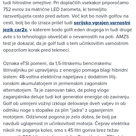
tudi hitrostne omejitve. Pri doplačilih vsekakor priporočamo
752 evrov za matrične LED žarometa, ki temeljito
razsvetljujeta cesto pred avtom. Več kot bo novih golfov na
cesti, bolj bo do izraza prišel tudi
serijsko vgrajen varnostni
jezik car2x
, v katerem bodo golfi eden drugega in tudi druge
avte s to tehnologijo obveščali o nevarnostih na poti. AMZS
test je dokazal, da je golf tudi s tem učinkovitim varnostnim
opozorilom korak pred tekmeci.
Oznaka eTSI pomeni, da 1,5-litrskemu bencinskemu
štirivaljniku pri upravljanju z energijo pomaga blagi hibridni
sistem: 48-voltna električna napeljava z dodatnim litij-
ionskim akumulatorjem in jermenskim zagonskim
alternatorjem. Ta je zasnovan tako, da poleg vloge
zaganjalnika deluje tudi kot generator energije ob zaviranju.
Golf ob umirjeni vožnji izklopi delovanje dveh valjev in ob
odmiku noge s stopalke za plin “jadra” z ugasnjenim
motorjem. Odzivnost pogona je zelo dobra, še bolj pa
navduši uglajenost in učinkovitost motorja. Čeprav elektrika
nikoli ne poganja koles, smo s 45 litri goriva brez težav