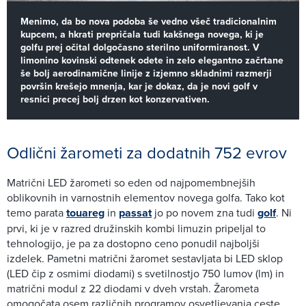
Menimo, da bo nova podoba še vedno všeč tradicionalnim
kupcem, a hkrati prepričala tudi kakšnega novega, ki je
golfu prej očital dolgočasno sterilno uniformiranost. V
limonino kovinski odtenek odete in zelo elegantno začrtane
še bolj aerodinamične linije z izjemno skladnimi razmerji
površin krešejo mnenja, kar je dokaz, da je novi golf v
resnici precej bolj drzen kot konzervativen.
Odlični žarometi za dodatnih 752 evrov
Matrični LED žarometi so eden od najpomembnejših
oblikovnih in varnostnih elementov novega golfa. Tako kot
temo parata
touareg
in
passat
jo po novem zna tudi
golf
. Ni
prvi, ki je v razred družinskih kombi limuzin pripeljal to
tehnologijo, je pa za dostopno ceno ponudil najboljši
izdelek. Pametni matrični žaromet sestavljata bi LED sklop
(LED čip z osmimi diodami) s svetilnostjo 750 lumov (lm) in
matrični modul z 22 diodami v dveh vrstah. Žarometa
omogočata osem različnih programov osvetljevanja ceste