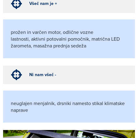
Všeč nam je +
prožen in varčen motor, odlične vozne
lastnosti, aktivni potovalni pomočnik, matrična LED
žarometa, masažna prednja sedeža
Ni nam všeč -
neuglajen menjalnik, drsniki namesto stikal klimatske
naprave