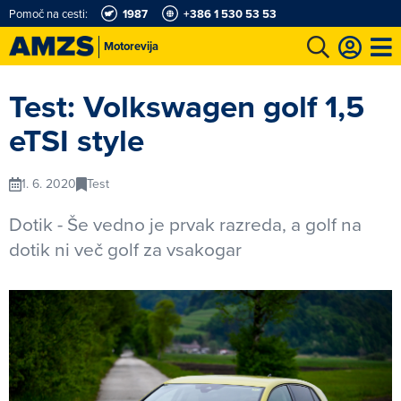
Pomoč na cesti:
1987
+386 1 530 53 53
Motorevija
t
Karting in motošportni center
Najboljši za volanom
Moj AMZS
Test: Volkswagen golf 1,5
eTSI style
1. 6. 2020
Test
Dotik - Še vedno je prvak razreda, a golf na
dotik ni več golf za vsakogar