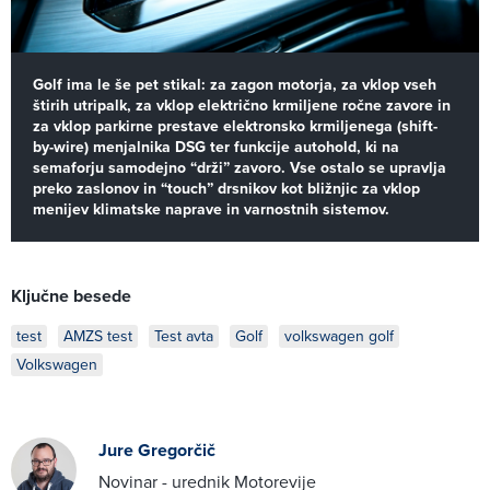
Golf ima le še pet stikal: za zagon motorja, za vklop vseh
štirih utripalk, za vklop električno krmiljene ročne zavore in
za vklop parkirne prestave elektronsko krmiljenega (shift-
by-wire) menjalnika DSG ter funkcije autohold, ki na
semaforju samodejno “drži” zavoro. Vse ostalo se upravlja
preko zaslonov in “touch” drsnikov kot bližnjic za vklop
menijev klimatske naprave in varnostnih sistemov.
Ključne besede
test
AMZS test
Test avta
Golf
volkswagen golf
Volkswagen
Jure Gregorčič
Novinar - urednik Motorevije