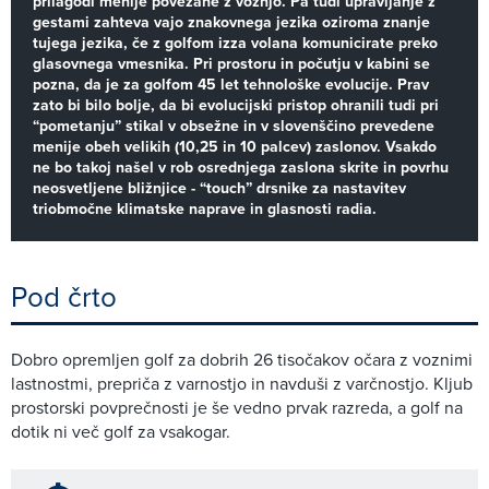
prilagodi menije povezane z vožnjo. Pa tudi upravljanje z
gestami zahteva vajo znakovnega jezika oziroma znanje
tujega jezika, če z golfom izza volana komunicirate preko
glasovnega vmesnika. Pri prostoru in počutju v kabini se
pozna, da je za golfom 45 let tehnološke evolucije. Prav
zato bi bilo bolje, da bi evolucijski pristop ohranili tudi pri
“pometanju” stikal v obsežne in v slovenščino prevedene
menije obeh velikih (10,25 in 10 palcev) zaslonov. Vsakdo
ne bo takoj našel v rob osrednjega zaslona skrite in povrhu
neosvetljene bližnjice - “touch” drsnike za nastavitev
triobmočne klimatske naprave in glasnosti radia.
Pod črto
Dobro opremljen golf za dobrih 26 tisočakov očara z voznimi
lastnostmi, prepriča z varnostjo in navduši z varčnostjo. Kljub
prostorski povprečnosti je še vedno prvak razreda, a golf na
dotik ni več golf za vsakogar.