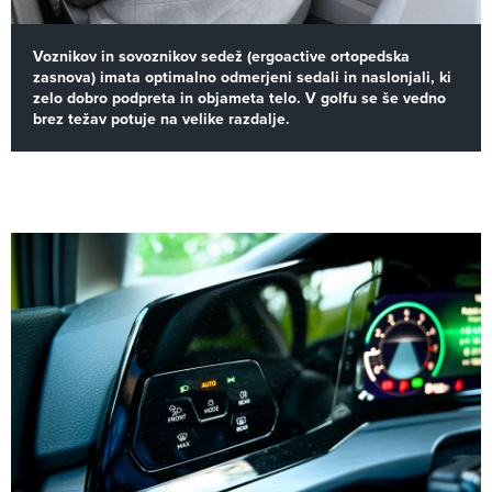
Voznikov in sovoznikov sedež (ergoactive ortopedska
zasnova) imata optimalno odmerjeni sedali in naslonjali, ki
zelo dobro podpreta in objameta telo. V golfu se še vedno
brez težav potuje na velike razdalje.