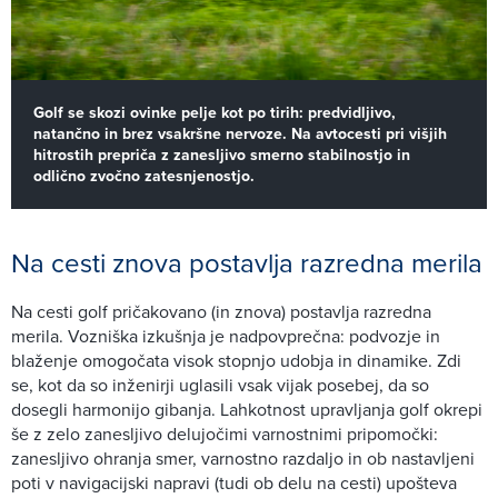
Golf se skozi ovinke pelje kot po tirih: predvidljivo,
natančno in brez vsakršne nervoze. Na avtocesti pri višjih
hitrostih prepriča z zanesljivo smerno stabilnostjo in
odlično zvočno zatesnjenostjo.
Na cesti znova postavlja razredna merila
Na cesti golf pričakovano (in znova) postavlja razredna
merila. Vozniška izkušnja je nadpovprečna: podvozje in
blaženje omogočata visok stopnjo udobja in dinamike. Zdi
se, kot da so inženirji uglasili vsak vijak posebej, da so
dosegli harmonijo gibanja. Lahkotnost upravljanja golf okrepi
še z zelo zanesljivo delujočimi varnostnimi pripomočki:
zanesljivo ohranja smer, varnostno razdaljo in ob nastavljeni
poti v navigacijski napravi (tudi ob delu na cesti) upošteva