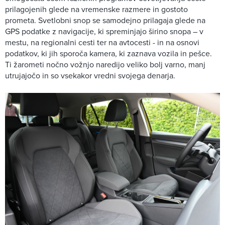
prilagojenih glede na vremenske razmere in gostoto
prometa. Svetlobni snop se samodejno prilagaja glede na
GPS podatke z navigacije, ki spreminjajo širino snopa – v
mestu, na regionalni cesti ter na avtocesti - in na osnovi
podatkov, ki jih sporoča kamera, ki zaznava vozila in pešce.
Ti žarometi nočno vožnjo naredijo veliko bolj varno, manj
utrujajočo in so vsekakor vredni svojega denarja.