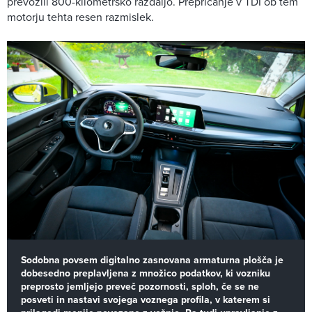
prevozili 800-kilometrsko razdaljo. Prepričanje v TDI ob tem
motorju tehta resen razmislek.
Sodobna povsem digitalno zasnovana armaturna plošča je
dobesedno preplavljena z množico podatkov, ki vozniku
preprosto jemljejo preveč pozornosti, sploh, če se ne
posveti in nastavi svojega voznega profila, v katerem si