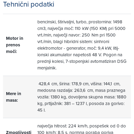
Tehnični podatki
bencinski, štirivaljni, turbo, prostornina: 1498
cm3, največja moč: 110 kW (150 KM) pri 5000
vrt./min, največji navor: 250 Nm pri 1500
Motor in
vrt./min, blagi hibridni sistem: sinhroni
prenos
elektromotor - generator, moč: 9,4 kW, litij-
moči:
ionski akumulator napetosti 48 V. Pogon na
prednji kolesi, 7-stopenjski avtomatiziran DSG
menjalnik.
428,4 cm, širina: 178,9 cm, višina: 144,1 cm,
medosna razdalja: 263,6 cm, masa praznega
Mere in
vozila: 1380 kg, dovoljena skupna masa: 1880
masa:
kg, prtljažnik: 381 – 1237 l, posoda za gorivo:
45 l.
največja hitrost: 224 km/h, pospešek od 0 do
Zmogljivosti
100 km/h: 8,5 s, normna poraba goriva