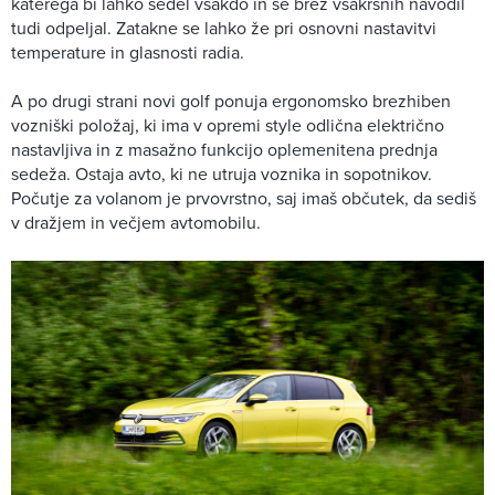
katerega bi lahko sedel vsakdo in se brez vsakršnih navodil
tudi odpeljal. Zatakne se lahko že pri osnovni nastavitvi
temperature in glasnosti radia.
A po drugi strani novi golf ponuja ergonomsko brezhiben
vozniški položaj, ki ima v opremi style odlična električno
nastavljiva in z masažno funkcijo oplemenitena prednja
sedeža. Ostaja avto, ki ne utruja voznika in sopotnikov.
Počutje za volanom je prvovrstno, saj imaš občutek, da sediš
v dražjem in večjem avtomobilu.