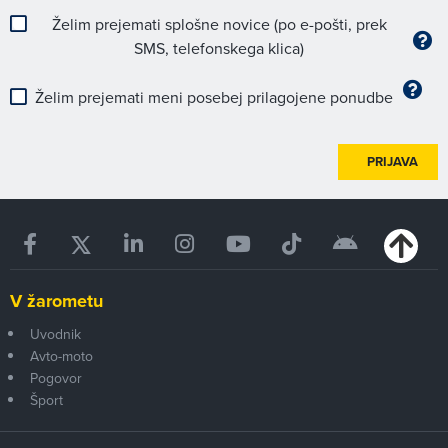
Želim prejemati splošne novice (po e-pošti, prek
SMS, telefonskega klica)
Želim prejemati meni posebej prilagojene ponudbe
PRIJAVA
V žarometu
Uvodnik
Avto-moto
Pogovor
Šport