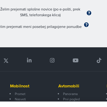
Želim prejemati splošne novice (po e-pošti, prek
SMS, telefonskega klica)
lim prejemati meni posebej prilagojene ponudbe
Mobilnost
Avtomobili
Promet
Panorama
Nasveti
Prvi pogled
Na poti
Za volanom