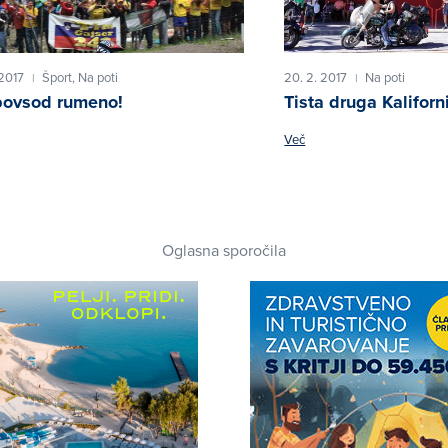
 2017
Šport,
Na poti
20. 2. 2017
Na poti
|
|
ovsod rumeno!
Tista druga Kaliforn
Več
Oglasna sporočila