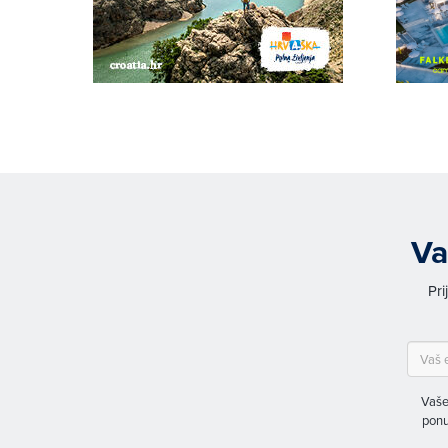
Va
Pri
Vaše
ponu