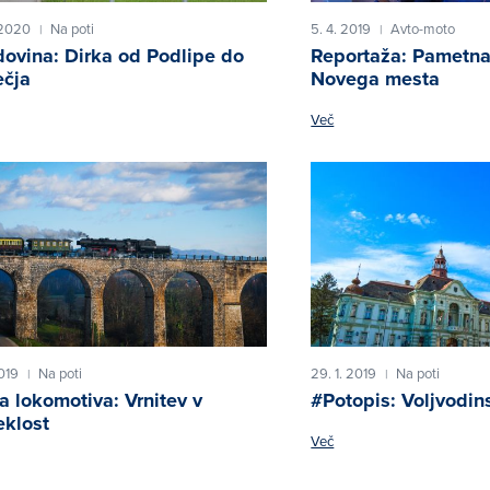
 2020
Na poti
5. 4. 2019
Avto-moto
|
|
ovina: Dirka od Podlipe do
Reportaža: Pametna 
čja
Novega mesta
Več
2019
Na poti
29. 1. 2019
Na poti
|
|
a lokomotiva: Vrnitev v
#Potopis: Voljvodin
eklost
Več