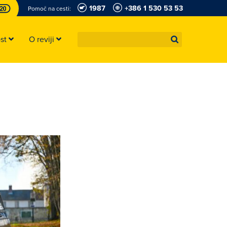
1987
+386 1 530 53 53
Pomoč na cesti:
ost
O reviji