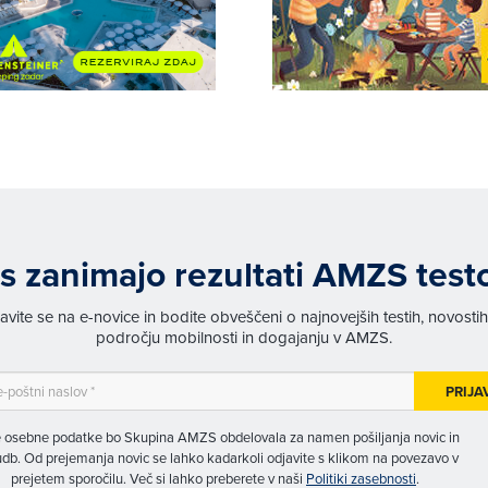
s zanimajo rezultati AMZS test
javite se na e-novice in bodite obveščeni o najnovejših testih, novosti
področju mobilnosti in dogajanju v AMZS.
PRIJA
 osebne podatke bo Skupina AMZS obdelovala za namen pošiljanja novic in
db. Od prejemanja novic se lahko kadarkoli odjavite s klikom na povezavo v
prejetem sporočilu. Več si lahko preberete v naši
Politiki zasebnosti
.