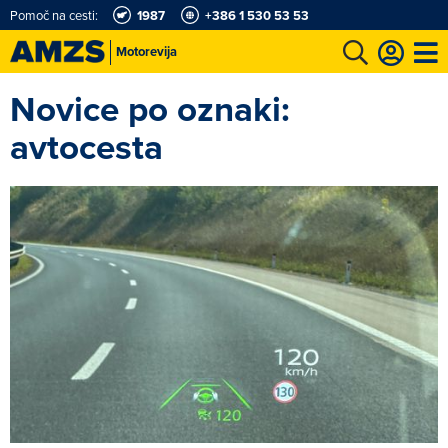
Pomoč na cesti:
1987
+386 1 530 53 53
Motorevija
Novice po oznaki:
t
Karting in motošportni center
Najboljši za volanom
Moj AMZS
avtocesta