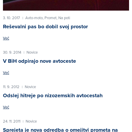
3. 10. 2017
Avto-moto,
Promet,
Na poti
|
Reševalni pas bo dobil svoj prostor
Več
30. 9. 2014
Novice
|
V BiH odpirajo nove avtoceste
Več
11. 9. 2012
Novice
|
Odslej hitreje po nizozemskih avtocestah
Več
24. 11. 2011
Novice
|
Sprejeta je nova odredba o omejitvi prometa na