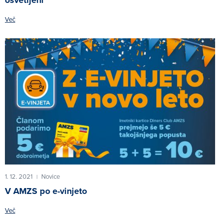
osvetljeni
Več
1. 12. 2021
Novice
|
V AMZS po e-vinjeto
Več