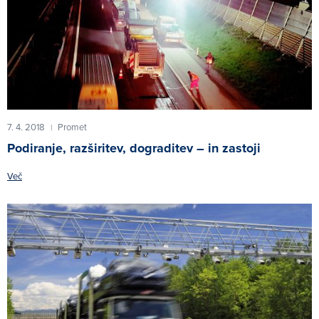
7. 4. 2018
Promet
|
Podiranje, razširitev, dograditev – in zastoji
Več