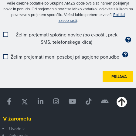
Vaše osebne podatke bo Skupina AMZS obdelovala za namen pošiljanja
novic in ponudb. Od prejemanja novic se lahko kadarkoli odjavite s klikom na
povezavo v prejetem sporočilu. Več si lahko preberete v naši
Politiki
zasebnosti
.
Želim prejemati splošne novice (po e-pošti, prek
SMS, telefonskega klica)
Želim prejemati meni posebej prilagojene ponudbe
PRIJAVA
V žarometu
Uvodnik
Avto-moto