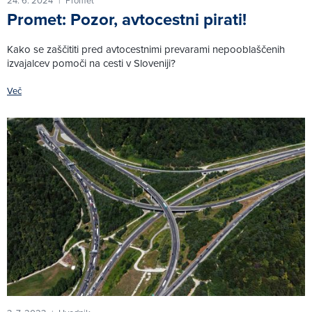
24. 6. 2024
Promet
|
Promet: Pozor, avtocestni pirati!
Kako se zaščititi pred avtocestnimi prevarami nepooblaščenih
izvajalcev pomoči na cesti v Sloveniji?
Več