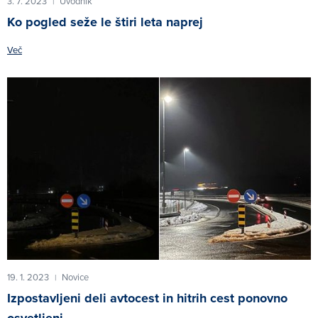
3. 7. 2023
Uvodnik
|
Ko pogled seže le štiri leta naprej
Več
19. 1. 2023
Novice
|
Izpostavljeni deli avtocest in hitrih cest ponovno