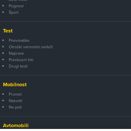
Pogovor
Šport
Test
Pnevmatike
Otroški varnostni sedeži
Naprave
Preskusni trki
Drugi testi
Mobilnost
Promet
Nasveti
Na poti
Avtomobili