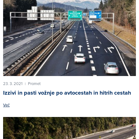
23. 3. 2021
Promet
|
Izzivi in pasti vožnje po avtocestah in hitrih cestah
Več