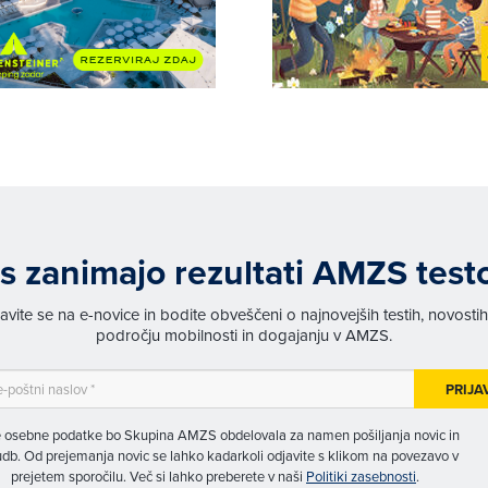
s zanimajo rezultati AMZS test
javite se na e-novice in bodite obveščeni o najnovejših testih, novosti
področju mobilnosti in dogajanju v AMZS.
PRIJA
 osebne podatke bo Skupina AMZS obdelovala za namen pošiljanja novic in
db. Od prejemanja novic se lahko kadarkoli odjavite s klikom na povezavo v
prejetem sporočilu. Več si lahko preberete v naši
Politiki zasebnosti
.