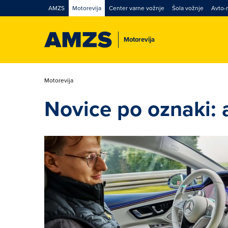
AMZS
Motorevija
Center varne vožnje
Šola vožnje
Avto-
Motorevija
Motorevija
Novice po oznaki: