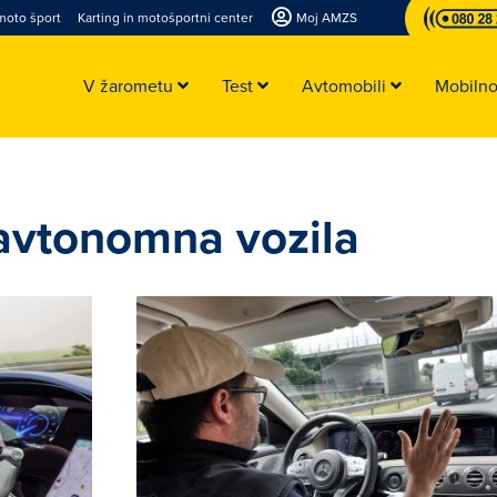
moto šport
Karting in motošportni center
Moj AMZS
V žarometu
Test
Avtomobili
Mobiln
 avtonomna vozila