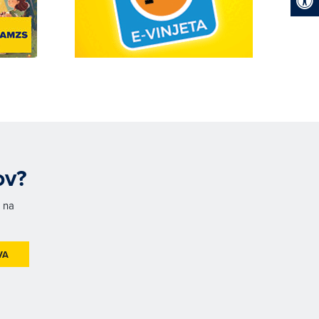
ov?
h na
VA