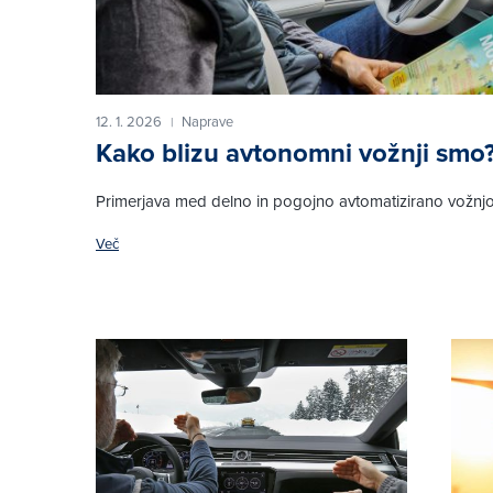
12. 1. 2026
Naprave
|
Kako blizu avtonomni vožnji smo
Primerjava med delno in pogojno avtomatizirano vožnj
Več