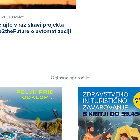
2020
Novice
|
lujte v raziskavi projekta
e2theFuture o avtomatizaciji
Oglasna sporočila