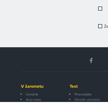
Že
V žarometu
Test
Uvodnik
Pnevmatike
Avto-moto
Otroški varnostni
Pogovor
sedeži