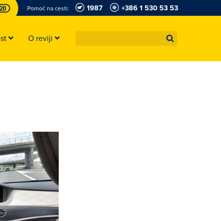
1987
+386 1 530 53 53
Pomoč na cesti:
ost
O reviji