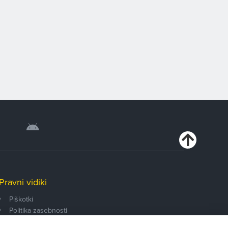
Pravni vidiki
Piškotki
Politika zasebnosti
Pravno obvestilo