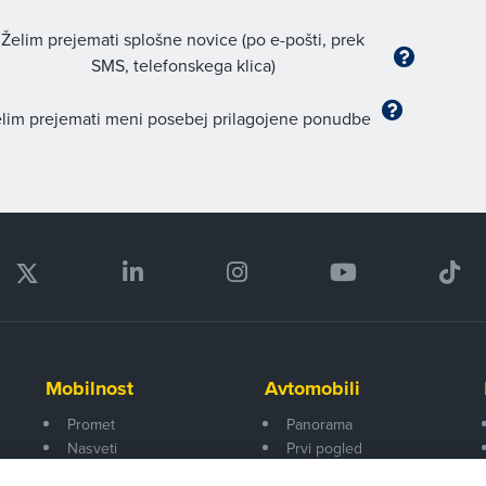
Želim prejemati splošne novice (po e-pošti, prek
SMS, telefonskega klica)
lim prejemati meni posebej prilagojene ponudbe
Mobilnost
Avtomobili
Promet
Panorama
Nasveti
Prvi pogled
Na poti
Za volanom