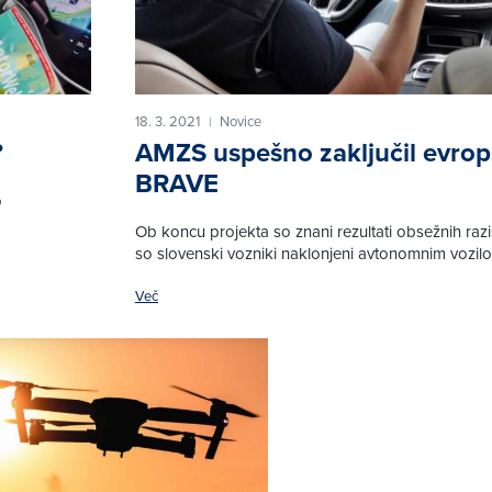
18. 3. 2021
Novice
|
?
AMZS uspešno zaključil evrops
BRAVE
o
Ob koncu projekta so znani rezultati obsežnih razi
so slovenski vozniki naklonjeni avtonomnim vozil
Več