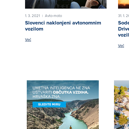
1. 3. 2021
Avto-moto
31. 1. 
|
Slovenci naklonjeni avtonomnim
Sode
vozilom
Driv
vozil
Več
Več