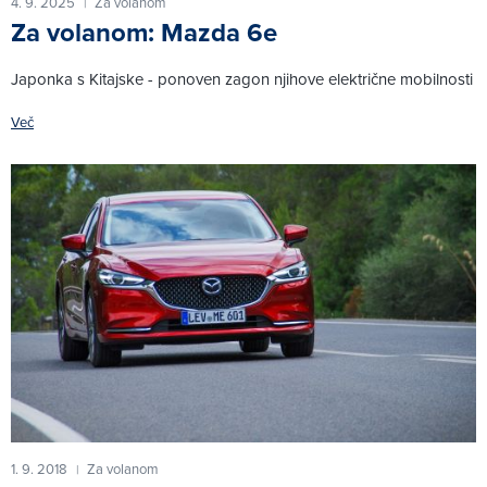
4. 9. 2025
Za volanom
|
Za volanom: Mazda 6e
Japonka s Kitajske - ponoven zagon njihove električne mobilnosti
Več
1. 9. 2018
Za volanom
|