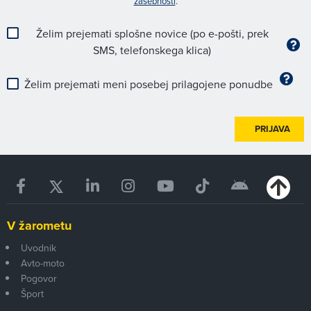
zasebnosti
.
Želim prejemati splošne novice (po e-pošti, prek
SMS, telefonskega klica)
Želim prejemati meni posebej prilagojene ponudbe
PRIJAVA
V žarometu
Uvodnik
Avto-moto
Pogovor
Šport