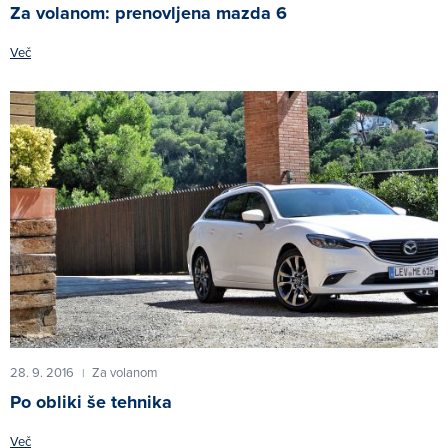
Za volanom: prenovljena mazda 6
Več
28. 9. 2016
Za volanom
|
Po obliki še tehnika
Več