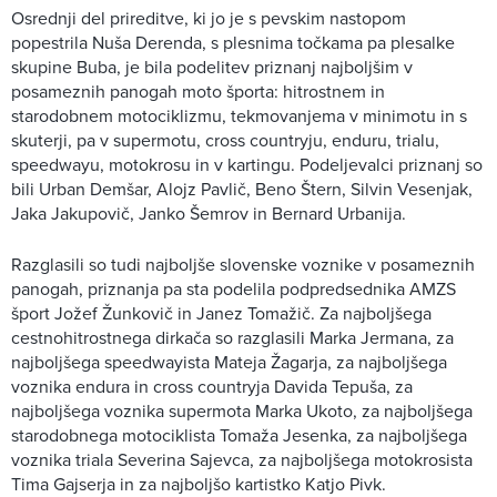
Osrednji del prireditve, ki jo je s pevskim nastopom
popestrila Nuša Derenda, s plesnima točkama pa plesalke
skupine Buba, je bila podelitev priznanj najboljšim v
posameznih panogah moto športa: hitrostnem in
starodobnem motociklizmu, tekmovanjema v minimotu in s
skuterji, pa v supermotu, cross countryju, enduru, trialu,
speedwayu, motokrosu in v kartingu. Podeljevalci priznanj so
bili Urban Demšar, Alojz Pavlič, Beno Štern, Silvin Vesenjak,
Jaka Jakupovič, Janko Šemrov in Bernard Urbanija.
Razglasili so tudi najboljše slovenske voznike v posameznih
panogah, priznanja pa sta podelila podpredsednika AMZS
šport Jožef Žunkovič in Janez Tomažič. Za najboljšega
cestnohitrostnega dirkača so razglasili Marka Jermana, za
najboljšega speedwayista Mateja Žagarja, za najboljšega
voznika endura in cross countryja Davida Tepuša, za
najboljšega voznika supermota Marka Ukoto, za najboljšega
starodobnega motociklista Tomaža Jesenka, za najboljšega
voznika triala Severina Sajevca, za najboljšega motokrosista
Tima Gajserja in za najboljšo kartistko Katjo Pivk.