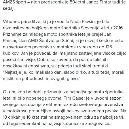
AMZS šport – njen predsednik je 59-letni Janez Pintar tudi še
sedaj.
Vrhunec prireditve, ki jo je vodila Nada Pavšin, je bila
razglasitev najboljšega moto športnika Slovenije v letu 2016.
Priznanje za mladega moto športnika leta je prejel Jan
Pancar, član AMD Šentvid pri Stični, ki je osvojil šesto mesto
na svetovnem prvenstvu v motokrosu v razredu do 125
kubikov. Jan je povedal, da ima jasno zastavljene visoke cilje:
poseči čim višje. Dobro se zaveda, da pot do takšnih
dosežkov ni enostavna, saj pridejo tudi slabi trenutki.
“Najtežje je, ko imaš slab dan, slabo dirko, a tudi tedaj moraš
misliti na prihodnosti in dvigniti glavo.”
O tem, kdo bo dobil priznanje za najboljšega moto športnika
leta, ni bilo nobenega dvoma. Tim Gajser je v uvodni sezoni
svojega nastopanja v elitnem razredu svetovnega prvenstva
v motokrosu prepričljivo osvojil naslov svetovnega prvaka. Na
18 dirkah je 16 krat stal na zmagovalnem odru za najboljše tri,
od tega sedemkrat na najvišji stopnici za zmagovalca.