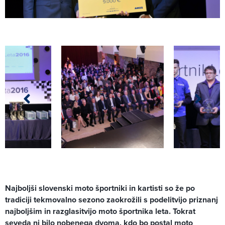
Najboljši slovenski moto športniki in kartisti so že po
tradiciji tekmovalno sezono zaokrožili s podelitvijo priznanj
najboljšim in razglasitvijo moto športnika leta. Tokrat
seveda ni bilo nobenega dvoma, kdo bo postal moto