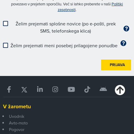
povezavo v prejetem sporočilu. Več si lahko preberete v naši
Politiki
zasebnosti
.
Želim prejemati splošne novice (po e-pošti, prek
SMS, telefonskega klica)
Želim prejemati meni posebej prilagojene ponudbe
PRIJAVA
V žarometu
Uvodnik
Avto-moto
Pogovor