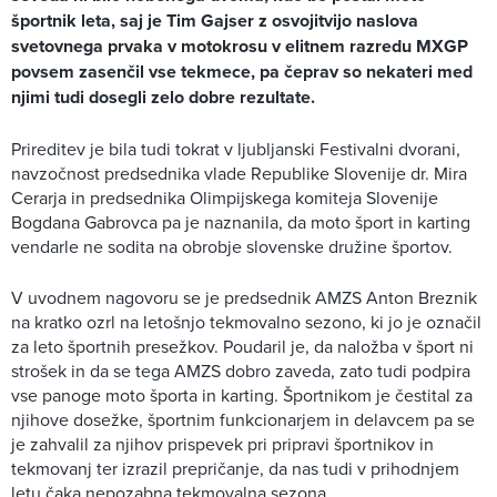
športnik leta, saj je Tim Gajser z osvojitvijo naslova
svetovnega prvaka v motokrosu v elitnem razredu MXGP
povsem zasenčil vse tekmece, pa čeprav so nekateri med
njimi tudi dosegli zelo dobre rezultate.
Prireditev je bila tudi tokrat v ljubljanski Festivalni dvorani,
navzočnost predsednika vlade Republike Slovenije dr. Mira
Cerarja in predsednika Olimpijskega komiteja Slovenije
Bogdana Gabrovca pa je naznanila, da moto šport in karting
vendarle ne sodita na obrobje slovenske družine športov.
V uvodnem nagovoru se je predsednik AMZS Anton Breznik
na kratko ozrl na letošnjo tekmovalno sezono, ki jo je označil
za leto športnih presežkov. Poudaril je, da naložba v šport ni
strošek in da se tega AMZS dobro zaveda, zato tudi podpira
vse panoge moto športa in karting. Športnikom je čestital za
njihove dosežke, športnim funkcionarjem in delavcem pa se
je zahvalil za njihov prispevek pri pripravi športnikov in
tekmovanj ter izrazil prepričanje, da nas tudi v prihodnjem
letu čaka nepozabna tekmovalna sezona.