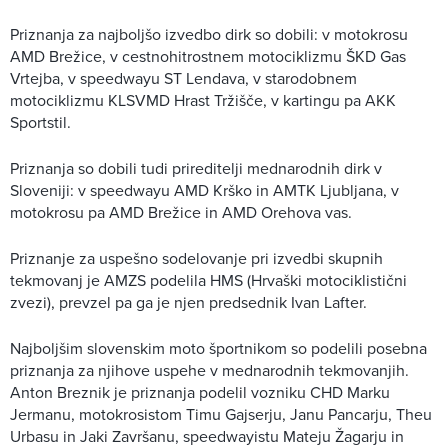
Priznanja za najboljšo izvedbo dirk so dobili: v motokrosu
AMD Brežice, v cestnohitrostnem motociklizmu ŠKD Gas
Vrtejba, v speedwayu ST Lendava, v starodobnem
motociklizmu KLSVMD Hrast Tržišče, v kartingu pa AKK
Sportstil.
Priznanja so dobili tudi prireditelji mednarodnih dirk v
Sloveniji: v speedwayu AMD Krško in AMTK Ljubljana, v
motokrosu pa AMD Brežice in AMD Orehova vas.
Priznanje za uspešno sodelovanje pri izvedbi skupnih
tekmovanj je AMZS podelila HMS (Hrvaški motociklistični
zvezi), prevzel pa ga je njen predsednik Ivan Lafter.
Najboljšim slovenskim moto športnikom so podelili posebna
priznanja za njihove uspehe v mednarodnih tekmovanjih.
Anton Breznik je priznanja podelil vozniku CHD Marku
Jermanu, motokrosistom Timu Gajserju, Janu Pancarju, Theu
Urbasu in Jaki Završanu, speedwayistu Mateju Žagarju in