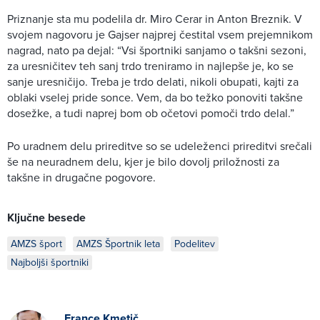
Priznanje sta mu podelila dr. Miro Cerar in Anton Breznik. V
svojem nagovoru je Gajser najprej čestital vsem prejemnikom
nagrad, nato pa dejal: “Vsi športniki sanjamo o takšni sezoni,
za uresničitev teh sanj trdo treniramo in najlepše je, ko se
sanje uresničijo. Treba je trdo delati, nikoli obupati, kajti za
oblaki vselej pride sonce. Vem, da bo težko ponoviti takšne
dosežke, a tudi naprej bom ob očetovi pomoči trdo delal.”
Po uradnem delu prireditve so se udeleženci prireditvi srečali
še na neuradnem delu, kjer je bilo dovolj priložnosti za
takšne in drugačne pogovore.
Ključne besede
AMZS šport
AMZS Športnik leta
Podelitev
Najboljši športniki
France Kmetič