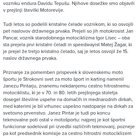
vozniku endura Davidu Tepušu. Njihove dosežke smo objavili
v prejšnji številki Motorevije.
Tudi letos so podelili kristalne čelade voznikom, ki so osvojili
pet naslovov državnega prvaka. Prejeli so jih motokrosist Jan
Pancar, voznik starodobnega motociklizma Igor Lisec – oba
sta prejela prvi kristalni čeladi in speedwayist Matej Žagar, ki
je prejel že tretjo kristalno čelado, saj je letos osvojil že 15.
naslov državnega prvaka.
Priznanje za pomemben prispevek k slovenskemu moto
športu je Strokovni svet za moto šport in karting namenil
Janezu Pintarju, znanemu nekdanjemu cestno hitrostnemu
motociklistu, ki je v 70. in 80. letih prejšnjega stoletja
dosegel številne uspehe na domačih in mednarodnih dirkah,
med katerimi je bil vrhunec uspešno nastopanje na dirkah za
svetovno prvenstvo. Janez Pintar je tudi po koncu
tekmovalne poti ostal v motošportu: najprej je kot športni
funkcionar sodeloval pri izvedbi različnih tekmovanj, pozneje
pa kot predsednik komisije za cestno hitrostni motociklizem