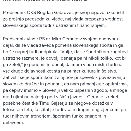
Predsednik OKS Bogdan Gabrovec je svoj nagovor izkoristil
za prošnjo predsedniku vlade, naj vlada prepozna vrednost
slovenskega športa tudi z ustreznim financiranjem.
Predsednik vlade RS dr. Miro Cerar je v svojem nagovoru
dejal, da se vlada zaveda pomena slovenskega športa in ga
bo še naprej tudi podpirala. “Volje, da se športnikom zagotovi
ustrezne razmere, je dovolj, denarja pa ni nikoli toliko, kot bi
ga želeli,” je poudaril in dodal, da mora vlada misliti tudi na
vse druge dejavnosti kot sta na primer kultura in šolstvo.
Zahvalil se je športnikom za njihov prispevek k povezovanju
slovenske družbe in poudaril, da nam primanjkuje optimizma,
pa čeprav imamo v Sloveniji veliko uspešnih zgodb, a mnoge
med njimi ne najdejo poti v širšo javnost. Cerar je izrekel
posebne čestitke Timu Gajserju za njegove dosežke v
letošnjem letu, čestital je tudi vsem drugim nagrajencem, pa
tudi njihovim trenerjem, športnim funkcionarjem in
delavcem.