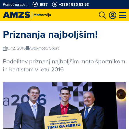
Pomoč na cesti:
1987
+386 1 530 53 53
Motorevija
t
Karting in motošportni center
Najboljši za volanom
Moj AMZS
Priznanja najboljšim!
6. 12. 2016
Avto-moto, Šport
Podelitev priznanj najboljšim moto športnikom
in kartistom v letu 2016