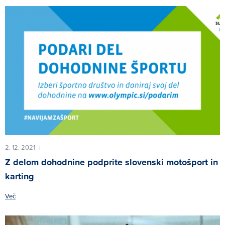
2. 12. 2021
|
Z delom dohodnine podprite slovenski motošport in
karting
Več