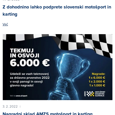
Z dohodnino lahko podprete slovenski motošport in
karting
Več
3. 2. 2022
|
Nagradni sklad AMZS motošport in karting