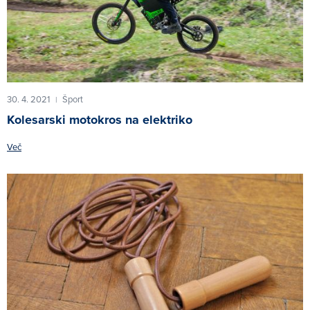
30. 4. 2021
Šport
|
Kolesarski motokros na elektriko
Več