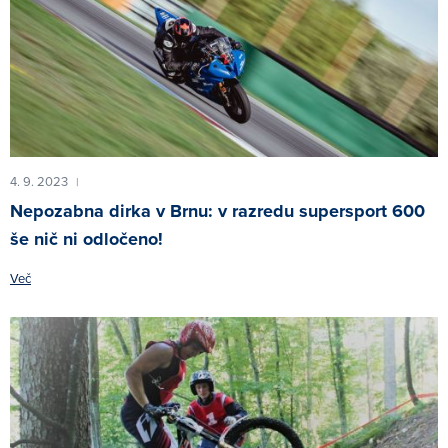
4. 9. 2023
|
Nepozabna dirka v Brnu: v razredu supersport 600
še nič ni odločeno!
Več