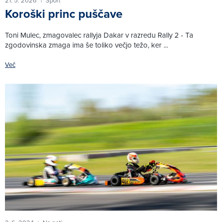
21. 5. 2026
Šport
|
Koroški princ puščave
Toni Mulec, zmagovalec rallyja Dakar v razredu Rally 2 - Ta
zgodovinska zmaga ima še toliko večjo težo, ker ...
Več