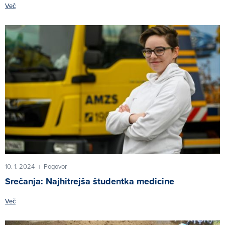
Več
10. 1. 2024
Pogovor
|
Srečanja: Najhitrejša študentka medicine
Več