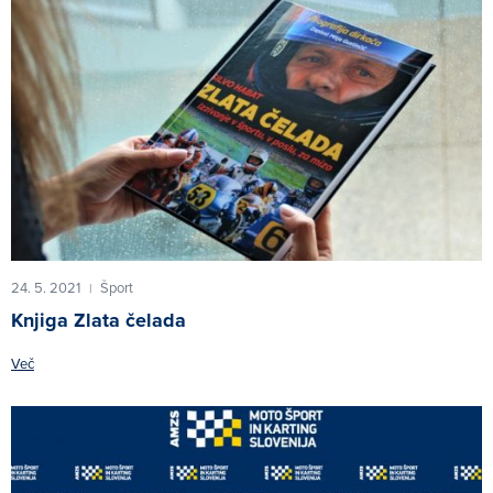
24. 5. 2021
Šport
|
Knjiga Zlata čelada
Več