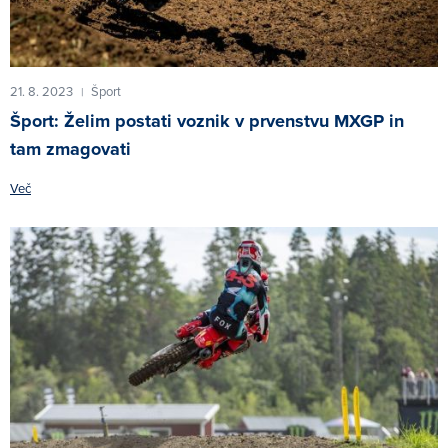
21. 8. 2023
Šport
|
Šport: Želim postati voznik v prvenstvu MXGP in
tam zmagovati
Več