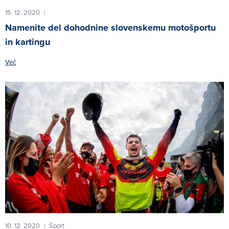
15. 12. 2020
|
Namenite del dohodnine slovenskemu motošportu
in kartingu
Več
10. 12. 2020
Šport
|