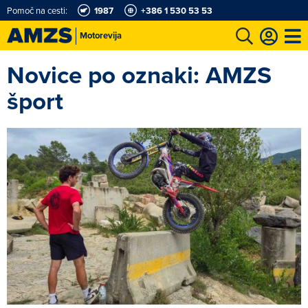
Pomoč na cesti:
1987
+386 1 530 53 53
Motorevija
Novice po oznaki: AMZS
t
Karting in motošportni center
Najboljši za volanom
Moj AMZS
šport