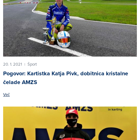
20. 1. 2021
Šport
|
Pogovor: Kartistka Katja Pivk, dobitnica kristalne
čelade AMZS
Več