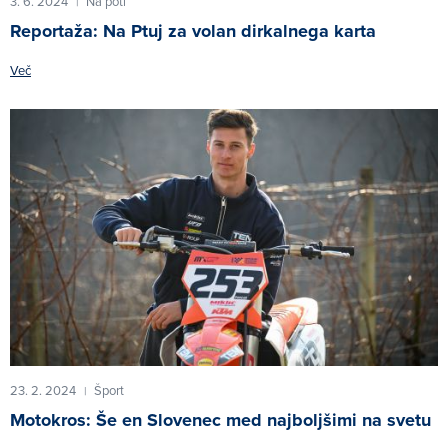
3. 6. 2024
Na poti
|
Reportaža: Na Ptuj za volan dirkalnega karta
Več
23. 2. 2024
Šport
|
Motokros: Še en Slovenec med najboljšimi na svetu