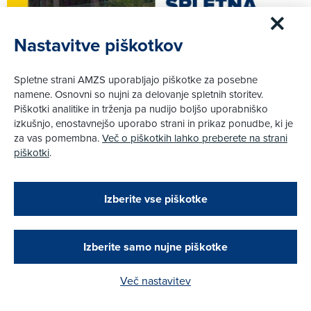
Nastavitve piškotkov
Spletne strani AMZS uporabljajo piškotke za posebne
namene. Osnovni so nujni za delovanje spletnih storitev.
Piškotki analitike in trženja pa nudijo boljšo uporabniško
izkušnjo, enostavnejšo uporabo strani in prikaz ponudbe, ki je
za vas pomembna.
Več o piškotkih lahko preberete na strani
piškotki
.
Zapri
20. 9. 2020
|
Podarjamo vam 10 €!
Izberite vse piškotke
Ob Dnevu slovenskega športa spletna karting dirka
Obstoječi in novi AMZS člani, ki boste v AMZS
na stezi AMZS Vransko
centru sklenili avtomobilsko zavarovanje in
opravili registracijo vozila, boste prejeli
vrednostno darilno kartico z dobroimetjem v višini
Izberite samo nujne piškotke
Več
10 €.
Več nastavitev
Kako do darila?