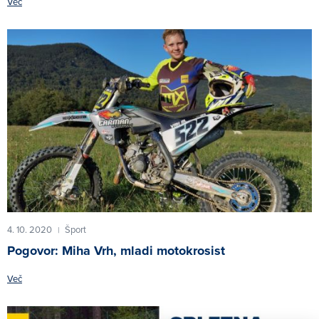
Več
4. 10. 2020
Šport
|
Pogovor: Miha Vrh, mladi motokrosist
Več