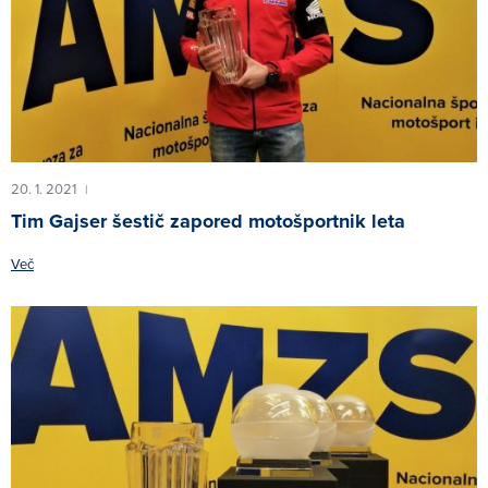
20. 1. 2021
|
Tim Gajser šestič zapored motošportnik leta
Več