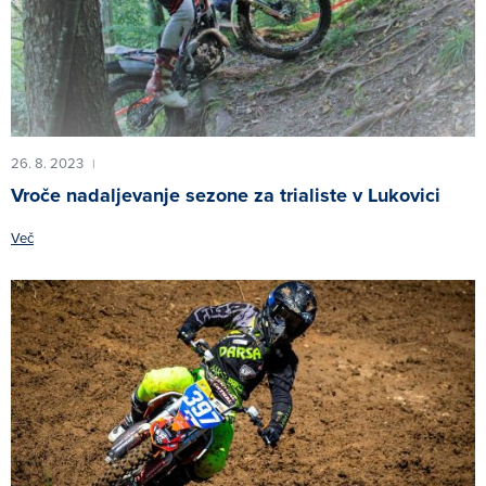
26. 8. 2023
|
Vroče nadaljevanje sezone za trialiste v Lukovici
Več